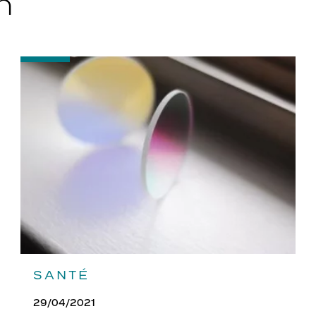
n
-
Quels
traitements
pour
vos
verres
?
SANTÉ
29/04/2021