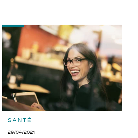
-
Bien
entretenir
ses
lunettes
SANTÉ
29/04/2021