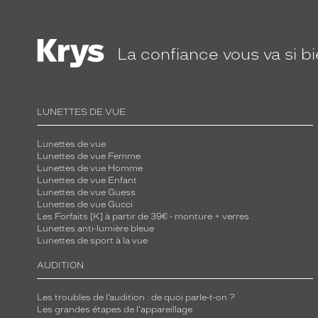
e
.
L
La confiance
vous va si b
a
c
o
m
LUNETTES DE VUE
b
i
Lunettes de vue
n
Lunettes de vue Femme
Lunettes de vue Homme
a
Lunettes de vue Enfant
i
Lunettes de vue Guess
Lunettes de vue Gucci
s
Les Forfaits [K] à partir de 39€ - monture + verres
o
Lunettes anti-lumière bleue
Lunettes de sport à la vue
n
d
AUDITION
'
u
Les troubles de l’audition : de quoi parle-t-on ?
n
Les grandes étapes de l'appareillage