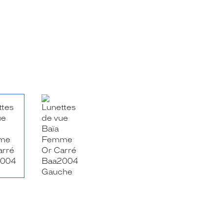
RE_FACEBOOK_TITLE
.SHARE_TWITTER_TITLE