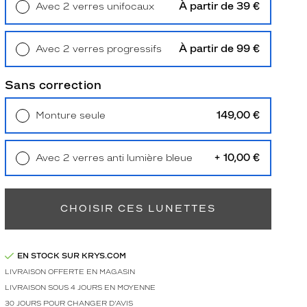
À partir de 39 €
Avec 2 verres unifocaux
Retrait en magasin
Offert
À partir de 99 €
Avec 2 verres progressifs
Retrait en magasin
Offert
Sans correction
149,00 €
Monture seule
Livraison à domicile
5,90 €
Retrait en magasin
Offert
+ 10,00 €
Avec 2 verres anti lumière bleue
Retrait en magasin
Offert
CHOISIR CES LUNETTES
EN STOCK SUR KRYS.COM
LIVRAISON OFFERTE EN MAGASIN
LIVRAISON SOUS 4 JOURS EN MOYENNE
30 JOURS POUR CHANGER D'AVIS