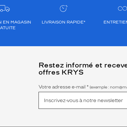
N EN MAGASIN
LIVRAISON RAPIDE*
ENTRETIEN
ATUITE
(Ce
Restez informé et recev
champ
offres KRYS
est
Name
obligatoire)
Votre adresse e-mail
*
(exemple : nom@ma