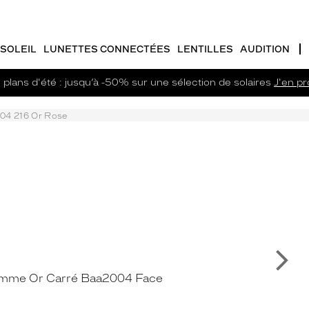
SOLEIL
LUNETTES CONNECTÉES
LENTILLES
AUDITION
plans d'été : jusqu’à -50% sur une sélection de solaires
J'en pro
04 216 Or Rose
Su