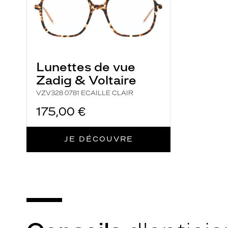
t
e
r
a
d
Lunettes de vue
e
Zadig & Voltaire
l
VZV328 0781 ECAILLE CLAIR
a
l
175,00 €
u
m
JE DÉCOUVRE
i
è
r
e
e
t
d