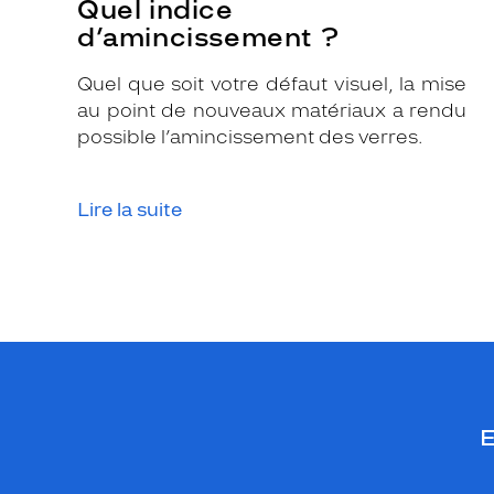
Quel indice
i
d’amincissement ?
s
a
Quel que soit votre défaut visuel, la mise
g
au point de nouveaux matériaux a rendu
e
possible l’amincissement des verres.
.
L
a
Lire la suite
m
o
n
t
u
r
e
m
E
é
t
a