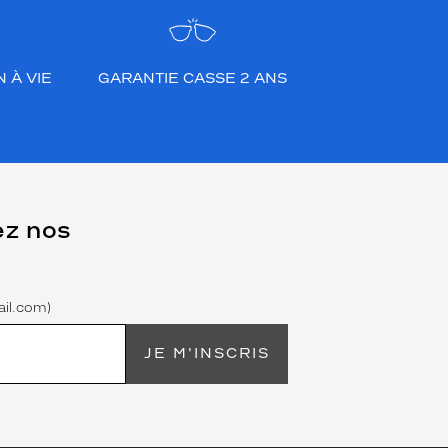
 À VIE
GARANTIE CASSE 2 ANS
ez nos
il.com)
JE M'INSCRIS