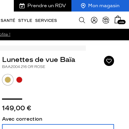
Prendre un RDV
Mon magasin
Mon
Afficher
SANTÉ
STYLE
SERVICES
vide
panie
la
recherche
fite !
Lunettes de vue Baïa
Ajouter
à
BAA2004 216 OR ROSE
ma
liste
d’envies
ivant
149,00 €
Avec correction