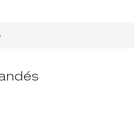
e
andés