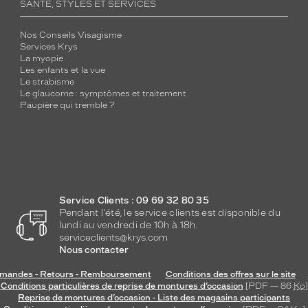
SANTÉ, STYLES ET SERVICES
Nos Conseils Visagisme
Services Krys
La myopie
Les enfants et la vue
Le strabisme
Le glaucome : symptômes et traitement
Paupière qui tremble ?
Service Clients : 09 69 32 80 35
Pendant l'été, le service clients est disponible du
lundi au vendredi de 10h à 18h.
serviceclients@krys.com
Nous contacter
andes - Retours - Remboursement
Conditions des offres sur le site
Conditions particulières de reprise de montures d’occasion
[PDF — 86
Ko
]
Reprise de montures d’occasion - Liste des magasins participants