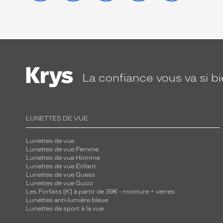
La confiance
vous va si b
LUNETTES DE VUE
Lunettes de vue
Lunettes de vue Femme
Lunettes de vue Homme
Lunettes de vue Enfant
Lunettes de vue Guess
Lunettes de vue Gucci
Les Forfaits [K] à partir de 39€ - monture + verres
Lunettes anti-lumière bleue
Lunettes de sport à la vue