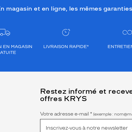
n magasin et en ligne, les mêmes garanties
N EN MAGASIN
LIVRAISON RAPIDE*
ENTRETIEN
ATUITE
(Ce
Restez informé et recev
champ
offres KRYS
est
Name
obligatoire)
Votre adresse e-mail
*
(exemple : nom@ma