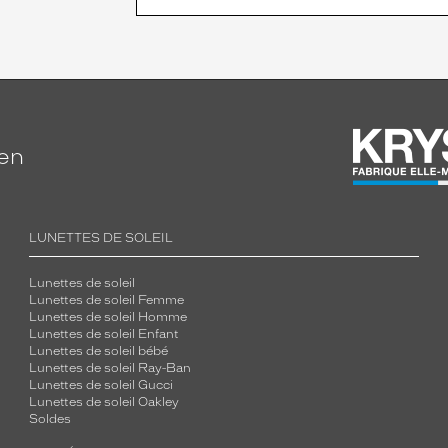
ien
LUNETTES DE SOLEIL
Lunettes de soleil
Lunettes de soleil Femme
Lunettes de soleil Homme
Lunettes de soleil Enfant
Lunettes de soleil bébé
Lunettes de soleil Ray-Ban
Lunettes de soleil Gucci
Lunettes de soleil Oakley
Soldes