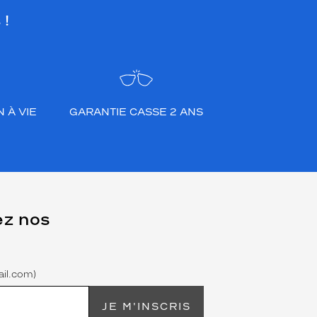
 !
 À VIE
GARANTIE CASSE 2 ANS
ez nos
il.com)
JE M'INSCRIS