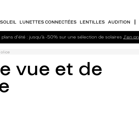
SOLEIL
LUNETTES CONNECTÉES
LENTILLES
AUDITION
plans d'été : jusqu’à -50% sur une sélection de solaires
J'en pro
olice
e vue et de
ce