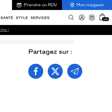
Prendre un RDV
Mon magasin
Mon
Afficher
SANTÉ
STYLE
SERVICES
vide
panie
la
recherche
fite !
Partagez sur :
PARTAGEZ
PARTAGEZ
PARTAGEZ
CETTE
CETTE
CETTE
PAGE
PAGE
PAGE
SUR
SUR
PAR
FACEBOOK
TWITTER
E-
MAIL