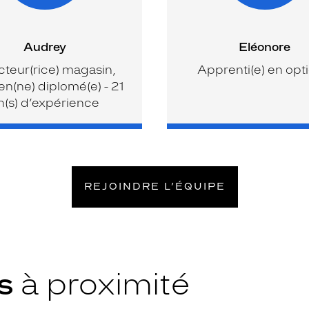
Audrey
Eléonore
cteur(rice) magasin,
Apprenti(e) en opt
en(ne) diplomé(e) - 21
n(s) d’expérience
REJOINDRE L’ÉQUIPE
ys
à proximité