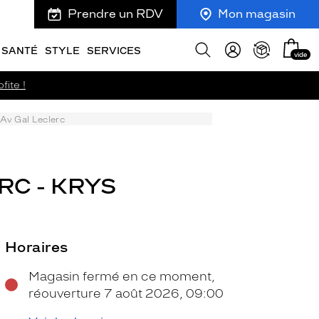
Prendre un RDV
Mon magasin
Mon
Afficher
SANTÉ
STYLE
SERVICES
vide
panie
la
recherche
fite !
 Av Gal Leclerc
RC - KRYS
Horaires
Magasin fermé en ce moment,
réouverture 7 août 2026, 09:00