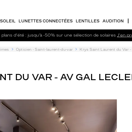
SOLEIL
LUNETTES CONNECTÉES
LENTILLES
AUDITION
plans d'été : jusqu’à -50% sur une sélection de solaires
J'en pro
times
Opticien - Saint-laurent-du-var
Krys Saint Laurent du Var -
NT DU VAR - AV GAL LECLE