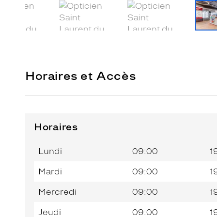
Horaires et Accès
Horaires
Horaires
Jour de
Horaires
de
la
du
l’après-
Lundi
09:00
1
semaine
matin
midi
Mardi
09:00
1
Mercredi
09:00
1
Jeudi
09:00
1