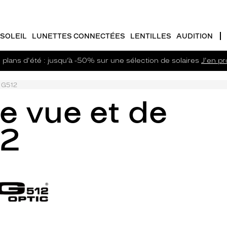
SOLEIL
LUNETTES CONNECTÉES
LENTILLES
AUDITION
plans d'été : jusqu’à -50% sur une sélection de solaires
J'en pro
RG512
e vue et de
12