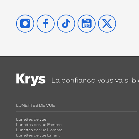
INSTAGRAM
FACEBOOK
TIKTOK
YOUTUBE
X
La confiance
vous va si b
LUNETTES DE VUE
Lunettes de vue
Lunettes de vue Femme
Lunettes de vue Homme
Lunettes de vue Enfant