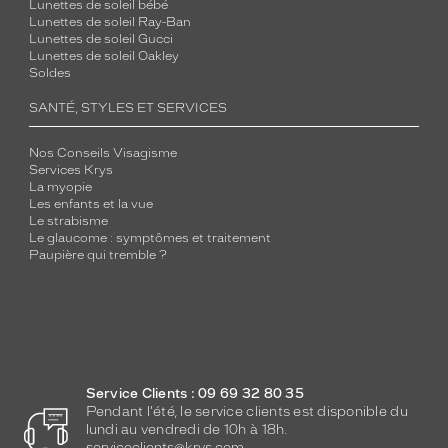
Lunettes de soleil bébé
Lunettes de soleil Ray-Ban
Lunettes de soleil Gucci
Lunettes de soleil Oakley
Soldes
SANTÉ, STYLES ET SERVICES
Nos Conseils Visagisme
Services Krys
La myopie
Les enfants et la vue
Le strabisme
Le glaucome : symptômes et traitement
Paupière qui tremble ?
Service Clients : 09 69 32 80 35
Pendant l'été, le service clients est disponible du
lundi au vendredi de 10h à 18h.
serviceclients@krys.com