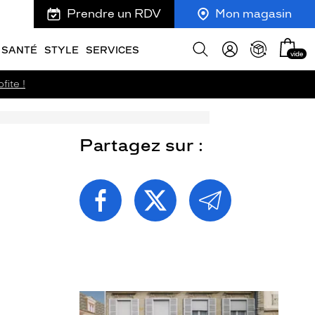
Prendre un RDV
Mon magasin
Mon
Afficher
SANTÉ
STYLE
SERVICES
vide
panie
la
recherche
fite !
Partagez sur :
PARTAGEZ
PARTAGEZ
PARTAGEZ
CETTE
CETTE
CETTE
PAGE
PAGE
PAGE
SUR
SUR
PAR
FACEBOOK
TWITTER
E-
MAIL