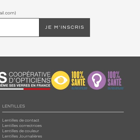
il.com)
JE M'INSCRIS
LENTILLES
Lentilles de contact
Lentilles correctrices
Lentilles de couleur
Lentilles Journalières