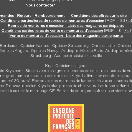
Nous contacter
andes - Retours - Remboursement
Conditions des offres sur le site
Conditions particulières de reprise de montures d’occasion
[PDF — 86
Ko
]
Reprise de montures d’occasion - Liste des magasins participants
Conditions particulières de vente de montures d’occasion
[PDF — 94
Ko
]
Vente de montures d’occasion - Liste des magasins participants
 Bordeaux
-
Opticien Nantes
-
Opticien Strasbourg
-
Opticien Lille
-
Opticien
Opticien Angers
-
Opticien Nancy
-
Audioprothésiste Paris
-
Audioprothési
Strasbourg
-
Audioprothésiste Marseille
Krys, Opticien en ligne :
dio
Krys.com : Site de vente en ligne de lunettes de soleil, de lunettes de vu
rer gratuitement chez l'un des opticiens Krys. La livraison est offerte pour
emboursé 30 jours". Retrouvez nos marques de lunettes de vue et
lunettes d
nce.
Trouvez l’opticien Krys le plus proche de chez vous
. Les lunettes/lenti
tant à ce titre le marquage CE. En cas de doute, consultez un professionne