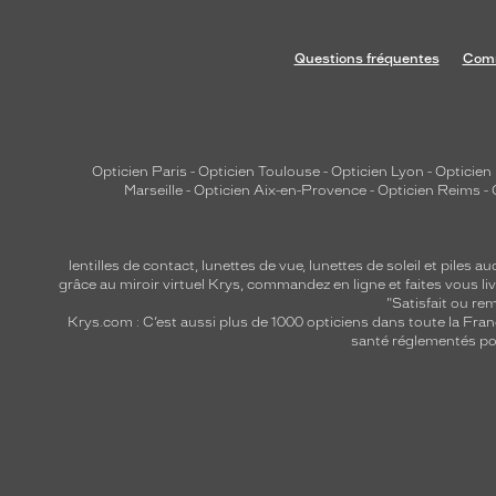
Questions fréquentes
Comm
Opticien Paris
-
Opticien Toulouse
-
Opticien Lyon
-
Opticien
Marseille
-
Opticien Aix-en-Provence
-
Opticien Reims
-
lentilles de contact
,
lunettes de vue
,
lunettes de soleil
et
piles au
grâce au miroir virtuel Krys, commandez en ligne et faites vous liv
"Satisfait ou r
Krys.com : C’est aussi plus de 1000 opticiens dans toute la Fra
santé réglementés por