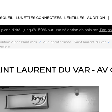
SOLEIL
LUNETTES CONNECTÉES
LENTILLES
AUDITION
plans d'été : jusqu’à -50% sur une sélection de solaires
J'en pro
dition Alpes-Maritimes
Audioprothésiste - Saint-laurent-du-var
Leclerc
NT LAURENT DU VAR - AV 