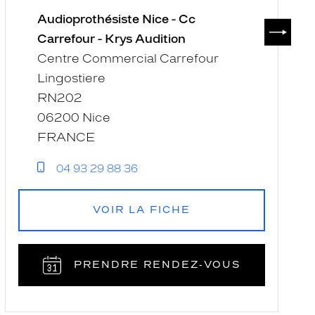
Audioprothésiste Nice - Cc
SUIVAN
Carrefour - Krys Audition
Centre Commercial Carrefour
Lingostiere
RN202
06200 Nice
FRANCE
04 93 29 88 36
VOIR LA FICHE
PRENDRE RENDEZ‑VOUS