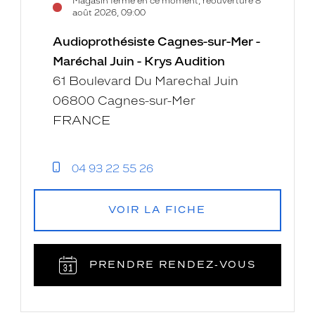
Magasin fermé en ce moment, réouverture 8
août 2026, 09:00
Audioprothésiste Cagnes-sur-Mer -
Maréchal Juin - Krys Audition
61 Boulevard Du Marechal Juin
06800 Cagnes-sur-Mer
FRANCE
04 93 22 55 26
VOIR LA FICHE
PRENDRE RENDEZ‑VOUS