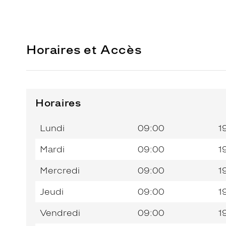
Horaires et Accès
Horaires
Horaires
Jour de
Horaires
de
la
du
l’après-
Lundi
09:00
1
semaine
matin
midi
Mardi
09:00
1
Mercredi
09:00
1
Jeudi
09:00
1
Vendredi
09:00
1