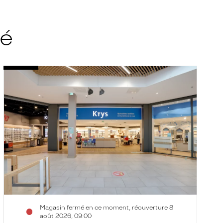
té
Audioprothésiste
A
Voir
V
Nice
N
la
la
-
-
fiche
f
Cc
C
Carrefour
E
-
-
Krys
K
Audition
A
Magasin fermé en ce moment, réouverture 8
août 2026, 09:00