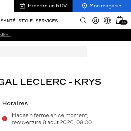
Prendre un RDV
Mon magasin
Mon
Afficher
SANTÉ
STYLE
SERVICES
vide
panie
la
recherche
fite !
GAL LECLERC - KRYS
Horaires
Magasin fermé en ce moment,
réouverture 8 août 2026, 09:00