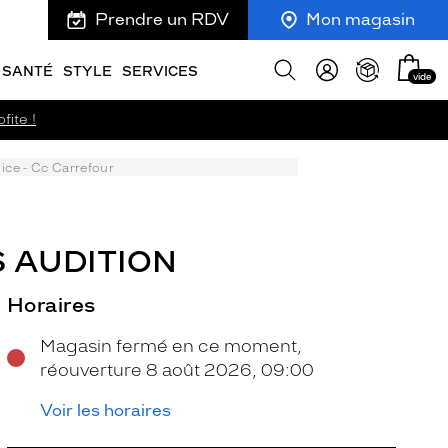
Prendre un RDV
Mon magasin
Mon
Afficher
SANTÉ
STYLE
SERVICES
vide
panie
la
recherche
fite !
ice - Cc Carrefour
S AUDITION
Horaires
Magasin fermé en ce moment,
réouverture 8 août 2026, 09:00
Voir les horaires