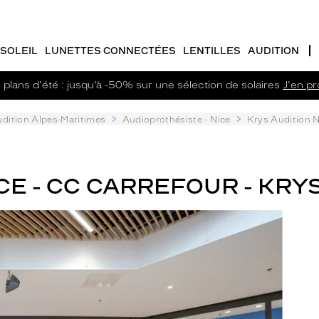
SOLEIL
LUNETTES CONNECTÉES
LENTILLES
AUDITION
plans d'été : jusqu’à -50% sur une sélection de solaires
J'en pro
dition Alpes-Maritimes
Audioprothésiste - Nice
Krys Audition N
E - CC CARREFOUR - KRY