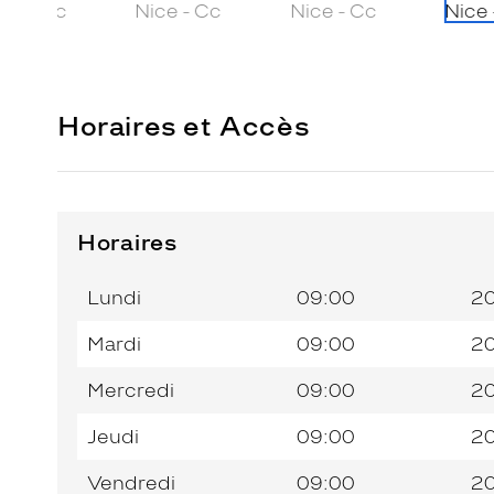
Horaires et Accès
Horaires
Horaires
Jour de
Horaires
de
la
du
l’après-
Lundi
09:00
2
semaine
matin
midi
Mardi
09:00
2
Mercredi
09:00
2
Jeudi
09:00
2
Vendredi
09:00
2