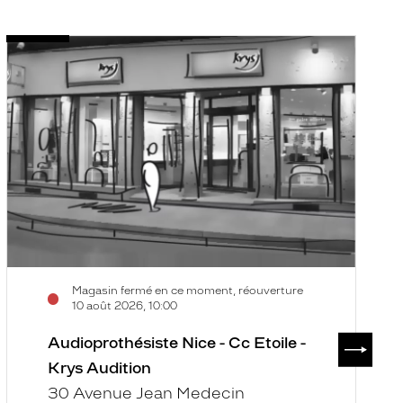
Audioprothésiste
A
Voir
V
Nice
S
la
la
-
L
fiche
f
Cc
-
Etoile
C
-
3
Krys
-
Audition
K
A
Magasin fermé en ce moment, réouverture
10 août 2026, 10:00
SUIVAN
Audioprothésiste Nice - Cc Etoile -
Krys Audition
30 Avenue Jean Medecin