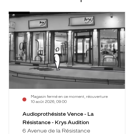
Audioprothésiste
Voir
Vence
la
-
fiche
La
Résistance
-
Krys
Audition
Magasin fermé en ce moment, réouverture
10 août 2026, 09:00
Audioprothésiste Vence - La
Résistance - Krys Audition
6 Avenue de la Résistance