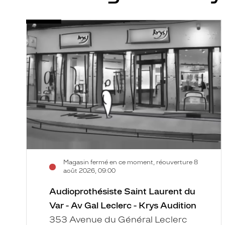
Audioprothésiste
Voir
Saint
la
Laurent
fiche
du
Var
-
Av
Gal
Leclerc
-
Krys
Audition
Magasin fermé en ce moment, réouverture 8
août 2026, 09:00
Audioprothésiste Saint Laurent du
Var - Av Gal Leclerc - Krys Audition
353 Avenue du Général Leclerc