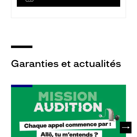
Garanties et actualités
-
Leur
audition
mérite
votre
attention
SUIV