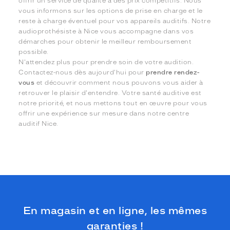
offrir un service de qualité à des prix compétitifs. Nous
vous informons sur les options de prise en charge et le
reste à charge éventuel pour vos appareils auditifs. Notre
audioprothésiste à Nice vous accompagne dans vos
démarches pour obtenir le meilleur remboursement
possible.
N'attendez plus pour prendre soin de votre audition.
Contactez-nous dès aujourd'hui pour
prendre rendez-
vous
et découvrir comment nous pouvons vous aider à
retrouver le plaisir d'entendre. Votre santé auditive est
notre priorité, et nous mettons tout en œuvre pour vous
offrir une expérience sur mesure dans notre centre
auditif Nice.
En magasin et en ligne, les mêmes
garanties !