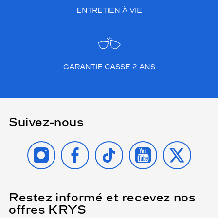
ENTRETIEN À VIE
GARANTIE CASSE 2 ANS
Suivez-nous
INSTAGRAM
FACEBOOK
TIKTOK
YOUTUBE
X
Restez informé et recevez nos
(Ce
champ
offres KRYS
est
Name
obligatoire)