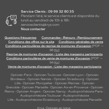
Service Clients : 09 69 32 80 35
Pendant l'été, le service clients est disponible du
lundi au vendredi de 10h à 18h.
serviceclients@krys.com
Nous contacter
Questions fréquentes
Commandes - Retours - Remboursement
Conditions des offres sur le site
Conditions générales de vente
Conditions particulières de reprise de montures d’occasion
[PDF —
86
Ko
]
Reprise de montures d’occasion - Liste des magasins participants
Conditions particulières de vente de montures d’occasion
[PDF —
94
Ko
]
Vente de montures d’occasion - Liste des magasins participants
Opticien Paris
-
Opticien Toulouse
-
Opticien Lyon
-
Opticien
Bordeaux
-
Opticien Nantes
-
Opticien Strasbourg
-
Opticien
Lille
-
Opticien Montpellier
-
Opticien Rennes
-
Opticien
Grenoble
-
Opticien Marseille
-
Opticien Aix-en-Provence
-
Opticien
Reims
-
Opticien Angers
-
Opticien Nancy
-
Audioprothésiste Paris
-
Audioprothésiste Toulouse
-
Audioprothésiste
Lille
-
Audioprothésiste Strasbourg
-
Audioprothésiste Marseille
Krys, Opticien en ligne :