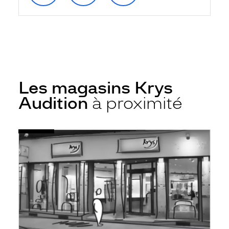
Les magasins Krys
Audition
à proximité
Voir
Audioprothésiste
la
Nice
fiche
-
Cc
Carrefour
Tnl
-
Krys