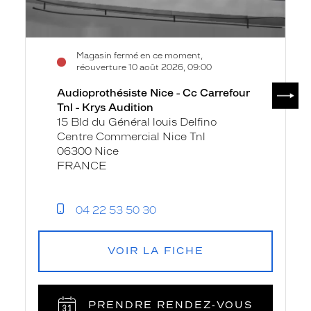
Audition
Magasin fermé en ce moment,
réouverture 10 août 2026, 09:00
SUIV
Audioprothésiste Nice - Cc Carrefour
Tnl - Krys Audition
15 Bld du Général louis Delfino
Centre Commercial Nice Tnl
06300 Nice
FRANCE
04 22 53 50 30
VOIR LA FICHE
PRENDRE RENDEZ‑VOUS