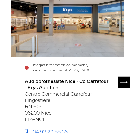
-
Cc
Carrefour
-
Krys
Audition
Magasin fermé en ce moment,
réouverture 8 août 2026, 09:00
SUIV
Audioprothésiste Nice - Cc Carrefour
- Krys Audition
Centre Commercial Carrefour
Lingostiere
RN202
06200 Nice
FRANCE
04 93 29 88 36