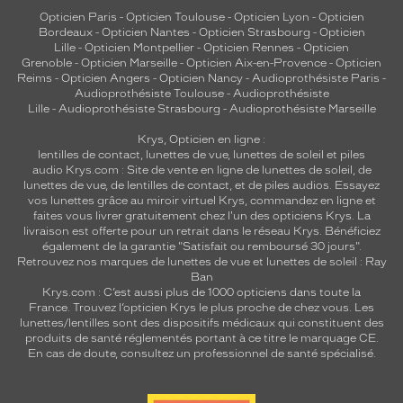
Opticien Paris
-
Opticien Toulouse
-
Opticien Lyon
-
Opticien
Bordeaux
-
Opticien Nantes
-
Opticien Strasbourg
-
Opticien
Lille
-
Opticien Montpellier
-
Opticien Rennes
-
Opticien
Grenoble
-
Opticien Marseille
-
Opticien Aix-en-Provence
-
Opticien
Reims
-
Opticien Angers
-
Opticien Nancy
-
Audioprothésiste Paris
-
Audioprothésiste Toulouse
-
Audioprothésiste
Lille
-
Audioprothésiste Strasbourg
-
Audioprothésiste Marseille
Krys, Opticien en ligne :
lentilles de contact
,
lunettes de vue
,
lunettes de soleil
et
piles
audio
Krys.com : Site de vente en ligne de lunettes de soleil, de
lunettes de vue, de
lentilles de contact
, et de piles audios. Essayez
vos lunettes grâce au miroir virtuel Krys, commandez en ligne et
faites vous livrer gratuitement chez l'un des opticiens Krys. La
livraison est offerte pour un retrait dans le réseau Krys. Bénéficiez
également de la garantie "Satisfait ou remboursé 30 jours".
Retrouvez nos marques de lunettes de vue et
lunettes de soleil : Ray
Ban
Krys.com : C’est aussi plus de 1000 opticiens dans toute la
France.
Trouvez l’opticien Krys le plus proche de chez vous
. Les
lunettes/lentilles sont des dispositifs médicaux qui constituent des
produits de santé réglementés portant à ce titre le marquage CE.
En cas de doute, consultez un professionnel de santé spécialisé.