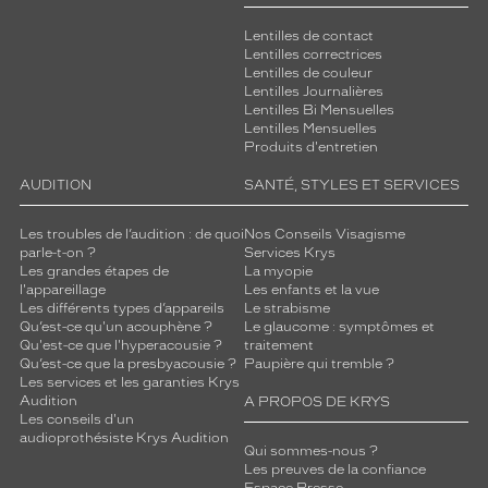
Lentilles de contact
Lentilles correctrices
Lentilles de couleur
Lentilles Journalières
Lentilles Bi Mensuelles
Lentilles Mensuelles
Produits d'entretien
AUDITION
SANTÉ, STYLES ET SERVICES
Les troubles de l’audition : de quoi
Nos Conseils Visagisme
parle-t-on ?
Services Krys
Les grandes étapes de
La myopie
l'appareillage
Les enfants et la vue
Les différents types d’appareils
Le strabisme
Qu’est-ce qu'un acouphène ?
Le glaucome : symptômes et
Qu'est-ce que l'hyperacousie ?
traitement
Qu’est-ce que la presbyacousie ?
Paupière qui tremble ?
Les services et les garanties Krys
Audition
A PROPOS DE KRYS
Les conseils d'un
audioprothésiste Krys Audition
Qui sommes-nous ?
Les preuves de la confiance
Espace Presse