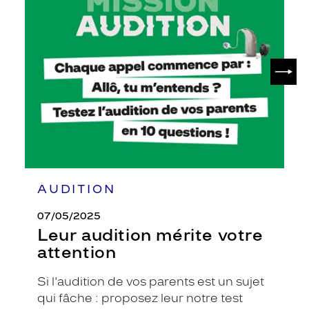
audition
mérite
votre
attention
SUIV
AUDITION
07/05/2025
Leur audition mérite votre
attention
Si l'audition de vos parents est un sujet
qui fâche : proposez leur notre test