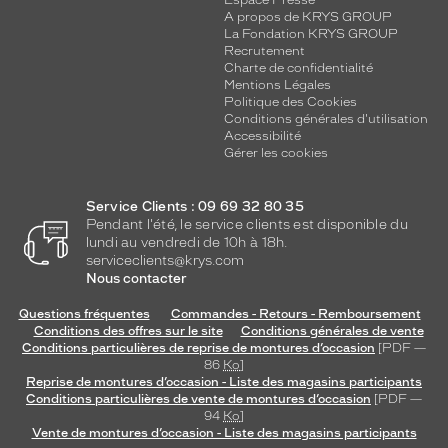
A propos de KRYS GROUP
La Fondation KRYS GROUP
Recrutement
Charte de confidentialité
Mentions Légales
Politique des Cookies
Conditions générales d'utilisation
Accessibilité
Gérer les cookies
Service Clients : 09 69 32 80 35
Pendant l'été, le service clients est disponible du
lundi au vendredi de 10h à 18h.
serviceclients@krys.com
Nous contacter
Questions fréquentes
Commandes - Retours - Remboursement
Conditions des offres sur le site
Conditions générales de vente
Conditions particulières de reprise de montures d’occasion
[PDF —
86
Ko
]
Reprise de montures d’occasion - Liste des magasins participants
Conditions particulières de vente de montures d’occasion
[PDF —
94
Ko
]
Vente de montures d’occasion - Liste des magasins participants