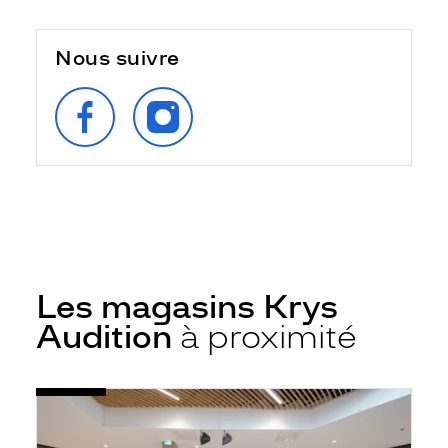
Nous suivre
SUIVEZ‑NOUS
SUIVEZ‑NOUS
SUR
SUR
FACEBOOK
INSTAGRAM
Les magasins Krys
Audition
à proximité
Voir
Audioprothésiste
la
Nice
fiche