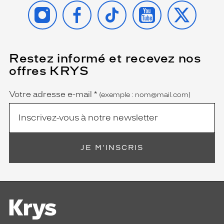
INSTAGRAM
FACEBOOK
TIKTOK
YOUTUBE
X
Restez informé et recevez nos
(Ce
champ
offres KRYS
est
Name
obligatoire)
Votre adresse e-mail
*
(exemple : nom@mail.com)
JE M'INSCRIS