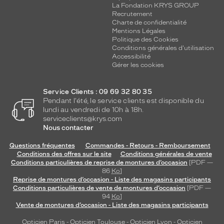
La Fondation KRYS GROUP
Recrutement
Charte de confidentialité
Mentions Légales
Politique des Cookies
Conditions générales d'utilisation
Accessibilité
Gérer les cookies
Service Clients : 09 69 32 80 35
Pendant l'été, le service clients est disponible du
lundi au vendredi de 10h à 18h.
serviceclients@krys.com
Nous contacter
Questions fréquentes
Commandes - Retours - Remboursement
Conditions des offres sur le site
Conditions générales de vente
Conditions particulières de reprise de montures d’occasion
[PDF —
86
Ko
]
Reprise de montures d’occasion - Liste des magasins participants
Conditions particulières de vente de montures d’occasion
[PDF —
94
Ko
]
Vente de montures d’occasion - Liste des magasins participants
Opticien Paris
-
Opticien Toulouse
-
Opticien Lyon
-
Opticien