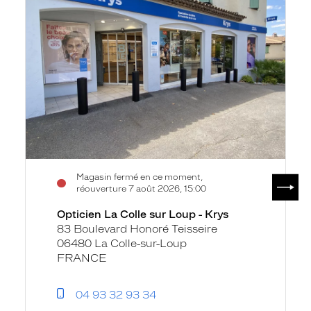
fiche
Colle
sur
Loup
-
Krys
Magasin fermé en ce moment,
SUIV
réouverture 7 août 2026, 15:00
Opticien La Colle sur Loup - Krys
83 Boulevard Honoré Teisseire
06480 La Colle-sur-Loup
FRANCE
04 93 32 93 34