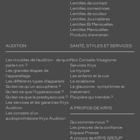
Lentilles de contact
Lentilles correctrices
Lentilles de couleur
Lentilles Journalières
Lentilles Bi Mensuelles
Lentilles Mensuelles
Produits d'entretien
AUDITION
SANTÉ, STYLES ET SERVICES
Les troubles de l’audition : de quoi
Nos Conseils Visagisme
parle-t-on ?
Services Krys
Les grandes étapes de
La myopie
l'appareillage
Les enfants et la vue
Les différents types d’appareils
Le strabisme
Qu’est-ce qu'un acouphène ?
Le glaucome : symptômes et
Qu'est-ce que l'hyperacousie ?
traitement
Qu’est-ce que la presbyacousie ?
Paupière qui tremble ?
Les services et les garanties Krys
Audition
A PROPOS DE KRYS
Les conseils d'un
audioprothésiste Krys Audition
Qui sommes-nous ?
Les preuves de la confiance
Espace Presse
A propos de KRYS GROUP