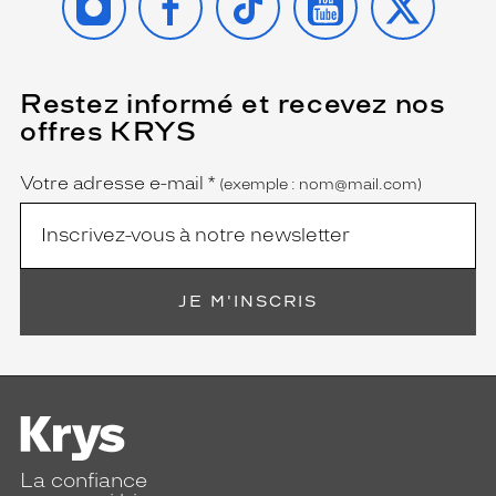
Restez informé et recevez nos
(Ce
champ
offres KRYS
est
Name
obligatoire)
Votre adresse e-mail
*
(exemple : nom@mail.com)
JE M'INSCRIS
La confiance