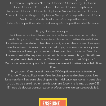
Bordeaux
-
Opticien Nantes
-
Opticien Strasbourg
-
Opticien
Lille
-
Opticien Montpellier
-
Opticien Rennes
-
Opticien
Grenoble
-
Opticien Marseille
-
Opticien Aix-en-Provence
-
Opticien
Reims
-
Opticien Angers
-
Opticien Nancy
-
Audioprothésiste Paris
-
Audioprothésiste Toulouse
-
Audioprothésiste
Lille
-
Audioprothésiste Strasbourg
-
Audioprothésiste Marseille
Krys, Opticien en ligne :
lentilles de contact
,
lunettes de vue
,
lunettes de soleil
et
piles
audio
Krys.com : Site de vente en ligne de lunettes de soleil, de
lunettes de vue, de
lentilles de contact
, et de piles audios. Essayez
vos lunettes grâce au miroir virtuel Krys, commandez en ligne et
faites vous livrer gratuitement chez l'un des opticiens Krys. La
livraison est offerte pour un retrait dans le réseau Krys. Bénéficiez
également de la garantie "Satisfait ou remboursé 30 jours".
Retrouvez nos marques de lunettes de vue et
lunettes de soleil : Ray
Ban
Krys.com : C’est aussi plus de 1000 opticiens dans toute la
France.
Trouvez l’opticien Krys le plus proche de chez vous
. Les
lunettes/lentilles sont des dispositifs médicaux qui constituent des
produits de santé réglementés portant à ce titre le marquage CE.
En cas de doute, consultez un professionnel de santé spécialisé.