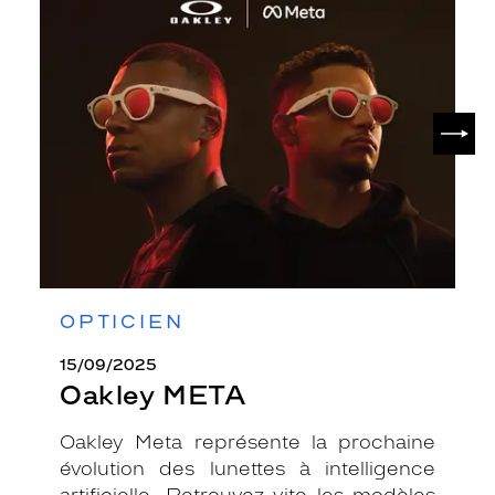
Oakley
META
SUIV
OPTICIEN
15/09/2025
Oakley META
Oakley Meta représente la prochaine
évolution des lunettes à intelligence
artificielle. Retrouvez vite les modèles