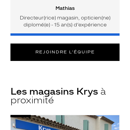
Mathias
Directeur(rice) magasin, opticien(ne)
diplomé(e) - 15 an(s) d’expérience
REJOINDRE L’ÉQUIPE
Les magasins Krys
à
proximité
Voir
Opticien
la
La