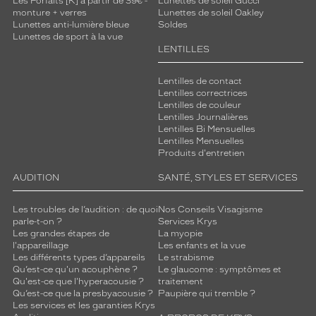
Les Forfaits [K] à partir de 39€ -
Lunettes de soleil Gucci
monture + verres
Lunettes de soleil Oakley
Lunettes anti-lumière bleue
Soldes
Lunettes de sport à la vue
LENTILLES
Lentilles de contact
Lentilles correctrices
Lentilles de couleur
Lentilles Journalières
Lentilles Bi Mensuelles
Lentilles Mensuelles
Produits d'entretien
AUDITION
SANTÉ, STYLES ET SERVICES
Les troubles de l’audition : de quoi
Nos Conseils Visagisme
parle-t-on ?
Services Krys
Les grandes étapes de
La myopie
l'appareillage
Les enfants et la vue
Les différents types d’appareils
Le strabisme
Qu’est-ce qu'un acouphène ?
Le glaucome : symptômes et
Qu'est-ce que l'hyperacousie ?
traitement
Qu’est-ce que la presbyacousie ?
Paupière qui tremble ?
Les services et les garanties Krys