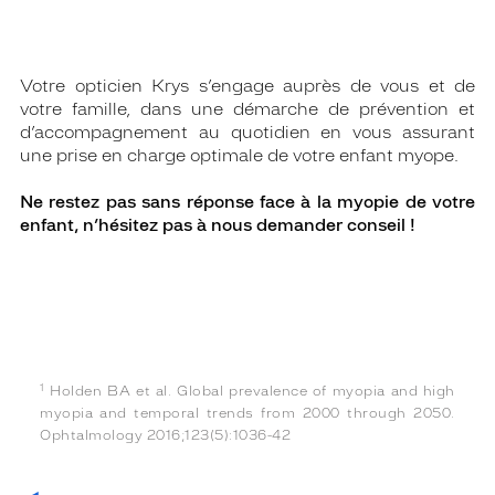
Votre opticien Krys s’engage auprès de vous et de
votre famille, dans une démarche de prévention et
d’accompagnement au quotidien en vous assurant
une prise en charge optimale de votre enfant myope.
Ne restez pas sans réponse face à la myopie de votre
enfant, n’hésitez pas à nous demander conseil !
1
Holden BA et al. Global prevalence of myopia and high
myopia and temporal trends from 2000 through 2050.
Ophtalmology 2016;123(5):1036-42