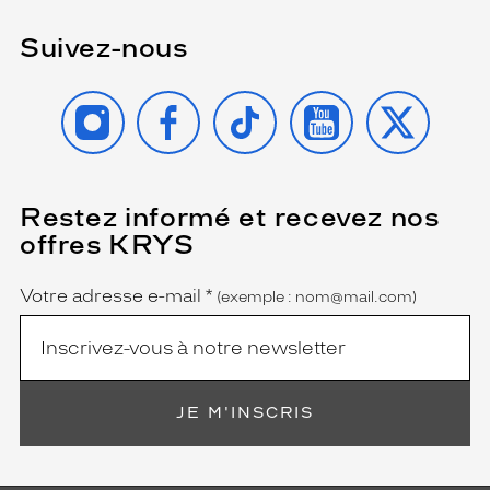
Suivez-nous
INSTAGRAM
FACEBOOK
TIKTOK
YOUTUBE
X
Restez informé et recevez nos
(Ce
champ
offres KRYS
est
Name
obligatoire)
Votre adresse e-mail
*
(exemple : nom@mail.com)
JE M'INSCRIS