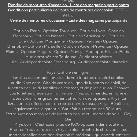
Reprise de montures d’occasion - Liste des magasins participants
Conditions particulières de vente de montures d’occasion
[PDF —
94
Ko
]
Vente de montures d’occasion - Liste des magasins participants
Opticien Paris
-
Opticien Toulouse
-
Opticien Lyon
-
Opticien
Bordeaux
-
Opticien Nantes
-
Opticien Strasbourg
-
Opticien
Lille
-
Opticien Montpellier
-
Opticien Rennes
-
Opticien
Grenoble
-
Opticien Marseille
-
Opticien Aix-en-Provence
-
Opticien
Reims
-
Opticien Angers
-
Opticien Nancy
-
Audioprothésiste Paris
-
Audioprothésiste Toulouse
-
Audioprothésiste
Lille
-
Audioprothésiste Strasbourg
-
Audioprothésiste Marseille
Krys, Opticien en ligne :
lentilles de contact
,
lunettes de vue
,
lunettes de soleil
et
piles
audio
Krys.com : Site de vente en ligne de lunettes de soleil, de
lunettes de vue, de
lentilles de contact
, et de piles audios. Essayez
vos lunettes grâce au miroir virtuel Krys, commandez en ligne et
faites vous livrer gratuitement chez l'un des opticiens Krys. La
livraison est offerte pour un retrait dans le réseau Krys. Bénéficiez
également de la garantie "Satisfait ou remboursé 30 jours".
Retrouvez nos marques de lunettes de vue et
lunettes de soleil : Ray
Ban
Krys.com : C’est aussi plus de 1000 opticiens dans toute la
France.
Trouvez l’opticien Krys le plus proche de chez vous
. Les
lunettes/lentilles sont des dispositifs médicaux qui constituent des