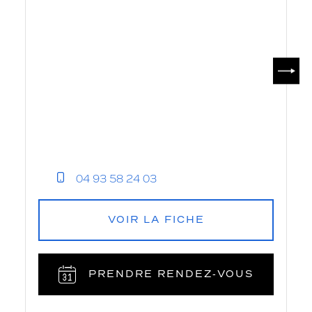
SUIV
04 93 58 24 03
VOIR LA FICHE
PRENDRE RENDEZ‑VOUS