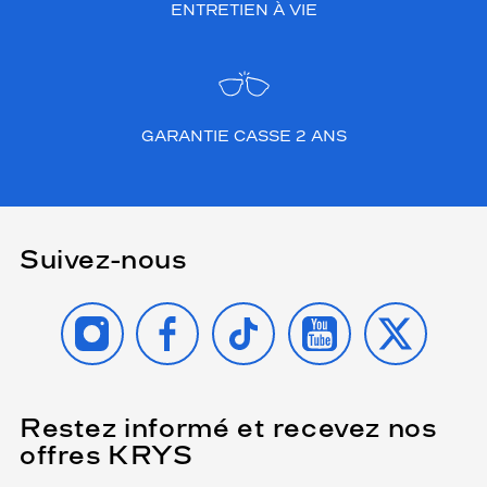
ENTRETIEN À VIE
GARANTIE CASSE 2 ANS
Suivez-nous
INSTAGRAM
FACEBOOK
TIKTOK
YOUTUBE
X
Restez informé et recevez nos
(Ce
champ
offres KRYS
est
Name
obligatoire)