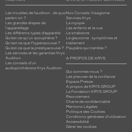
Les troubles de l’audition : de quoi
Nos Conseils Visagisme
parle-t-on ?
Services Krys
Les grandes étapes de
La myopie
l'appareillage
Les enfants et la vue
Les différents types d’appareils
Le strabisme
Qu’est-ce qu'un acouphène ?
Le glaucome : symptômes et
Qu'est-ce que l'hyperacousie ?
traitement
Qu’est-ce que la presbyacousie ?
Paupière qui tremble ?
Les services et les garanties Krys
Audition
A PROPOS DE KRYS
Les conseils d'un
audioprothésiste Krys Audition
Qui sommes-nous ?
Les preuves de la confiance
Espace Presse
A propos de KRYS GROUP
La Fondation KRYS GROUP
Recrutement
Charte de confidentialité
Mentions Légales
Politique des Cookies
Conditions générales d'utilisation
Accessibilité
Gérer les cookies