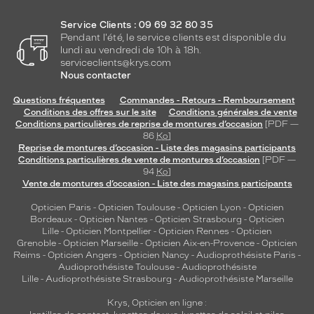
Service Clients : 09 69 32 80 35
Pendant l'été, le service clients est disponible du
lundi au vendredi de 10h à 18h.
serviceclients@krys.com
Nous contacter
Questions fréquentes
Commandes - Retours - Remboursement
Conditions des offres sur le site
Conditions générales de vente
Conditions particulières de reprise de montures d’occasion
[PDF —
86
Ko
]
Reprise de montures d’occasion - Liste des magasins participants
Conditions particulières de vente de montures d’occasion
[PDF —
94
Ko
]
Vente de montures d’occasion - Liste des magasins participants
Opticien Paris
-
Opticien Toulouse
-
Opticien Lyon
-
Opticien
Bordeaux
-
Opticien Nantes
-
Opticien Strasbourg
-
Opticien
Lille
-
Opticien Montpellier
-
Opticien Rennes
-
Opticien
Grenoble
-
Opticien Marseille
-
Opticien Aix-en-Provence
-
Opticien
Reims
-
Opticien Angers
-
Opticien Nancy
-
Audioprothésiste Paris
-
Audioprothésiste Toulouse
-
Audioprothésiste
Lille
-
Audioprothésiste Strasbourg
-
Audioprothésiste Marseille
Krys, Opticien en ligne :