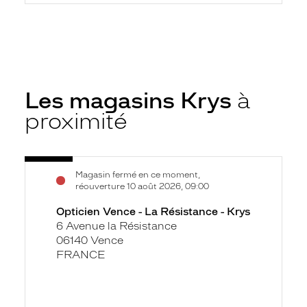
Les magasins Krys
à
proximité
Voir
Opticien
Magasin fermé en ce moment,
la
Vence
réouverture 10 août 2026, 09:00
fiche
-
Opticien Vence - La Résistance - Krys
La
6 Avenue la Résistance
Résistance
06140 Vence
-
FRANCE
Krys