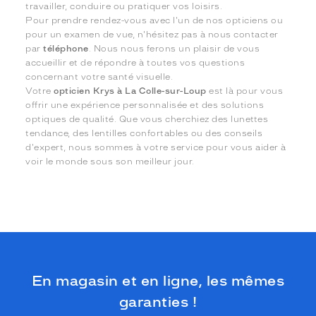
travailler, conduire ou pratiquer vos loisirs.
Pour prendre rendez-vous avec l'un de nos opticiens ou
pour un examen de vue, n'hésitez pas à nous contacter
par
téléphone
. Nous nous ferons un plaisir de vous
accueillir et de répondre à toutes vos questions
concernant votre santé visuelle.
Votre
opticien Krys à La Colle-sur-Loup
est là pour vous
offrir une expérience personnalisée et des solutions
optiques de qualité. Que vous cherchiez des lunettes
tendance, des lentilles confortables ou des conseils
d'expert, nous sommes à votre service pour vous aider à
voir le monde sous son meilleur jour.
En magasin et en ligne, les mêmes
garanties !