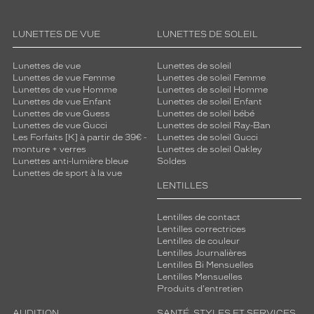
LUNETTES DE VUE
LUNETTES DE SOLEIL
Lunettes de vue
Lunettes de soleil
Lunettes de vue Femme
Lunettes de soleil Femme
Lunettes de vue Homme
Lunettes de soleil Homme
Lunettes de vue Enfant
Lunettes de soleil Enfant
Lunettes de vue Guess
Lunettes de soleil bébé
Lunettes de vue Gucci
Lunettes de soleil Ray-Ban
Les Forfaits [K] à partir de 39€ -
Lunettes de soleil Gucci
monture + verres
Lunettes de soleil Oakley
Lunettes anti-lumière bleue
Soldes
Lunettes de sport à la vue
LENTILLES
Lentilles de contact
Lentilles correctrices
Lentilles de couleur
Lentilles Journalières
Lentilles Bi Mensuelles
Lentilles Mensuelles
Produits d'entretien
AUDITION
SANTÉ, STYLES ET SERVICES