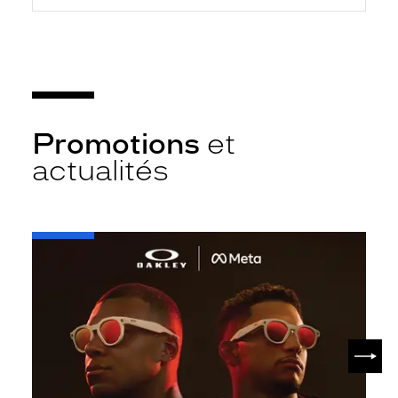
Promotions
et
actualités
-
Oakley
META
SUIV