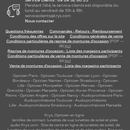
Service Clients : 09 69 32 80 35
Pendant l'été, le service clients est disponible du
lundi au vendredi de 10h à 18h.
serviceclients@krys.com
Nous contacter
Questions fréquentes
Commandes - Retours - Remboursement
Conditions des offres sur le site
Conditions générales de vente
Conditions particulières de reprise de montures d’occasion
[PDF —
86
Ko
]
Reprise de montures d’occasion - Liste des magasins participants
Conditions particulières de vente de montures d’occasion
[PDF —
94
Ko
]
Vente de montures d’occasion - Liste des magasins participants
Opticien Paris
-
Opticien Toulouse
-
Opticien Lyon
-
Opticien
Bordeaux
-
Opticien Nantes
-
Opticien Strasbourg
-
Opticien
Lille
-
Opticien Montpellier
-
Opticien Rennes
-
Opticien
Grenoble
-
Opticien Marseille
-
Opticien Aix-en-Provence
-
Opticien
Reims
-
Opticien Angers
-
Opticien Nancy
-
Audioprothésiste Paris
-
Audioprothésiste Toulouse
-
Audioprothésiste
Lille
-
Audioprothésiste Strasbourg
-
Audioprothésiste Marseille
Krys, Opticien en ligne :
lentilles de contact
,
lunettes de vue
,
lunettes de soleil
et
piles
audio
Krys.com : Site de vente en ligne de lunettes de soleil, de