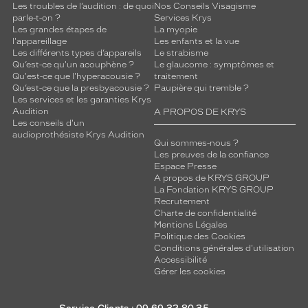
Les troubles de l’audition : de quoi
Nos Conseils Visagisme
parle-t-on ?
Services Krys
Les grandes étapes de
La myopie
l'appareillage
Les enfants et la vue
Les différents types d’appareils
Le strabisme
Qu’est-ce qu'un acouphène ?
Le glaucome : symptômes et
Qu'est-ce que l'hyperacousie ?
traitement
Qu’est-ce que la presbyacousie ?
Paupière qui tremble ?
Les services et les garanties Krys
Audition
A PROPOS DE KRYS
Les conseils d'un
audioprothésiste Krys Audition
Qui sommes-nous ?
Les preuves de la confiance
Espace Presse
A propos de KRYS GROUP
La Fondation KRYS GROUP
Recrutement
Charte de confidentialité
Mentions Légales
Politique des Cookies
Conditions générales d'utilisation
Accessibilité
Gérer les cookies