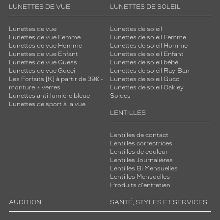
LUNETTES DE VUE
LUNETTES DE SOLEIL
Lunettes de vue
Lunettes de soleil
Lunettes de vue Femme
Lunettes de soleil Femme
Lunettes de vue Homme
Lunettes de soleil Homme
Lunettes de vue Enfant
Lunettes de soleil Enfant
Lunettes de vue Guess
Lunettes de soleil bébé
Lunettes de vue Gucci
Lunettes de soleil Ray-Ban
Les Forfaits [K] à partir de 39€ -
Lunettes de soleil Gucci
monture + verres
Lunettes de soleil Oakley
Lunettes anti-lumière bleue
Soldes
Lunettes de sport à la vue
LENTILLES
Lentilles de contact
Lentilles correctrices
Lentilles de couleur
Lentilles Journalières
Lentilles Bi Mensuelles
Lentilles Mensuelles
Produits d'entretien
AUDITION
SANTÉ, STYLES ET SERVICES