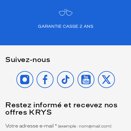
GARANTIE CASSE 2 ANS
Suivez-nous
INSTAGRAM
FACEBOOK
TIKTOK
YOUTUBE
X
Restez informé et recevez nos
(Ce
champ
offres KRYS
est
Name
obligatoire)
Votre adresse e-mail
*
(exemple : nom@mail.com)