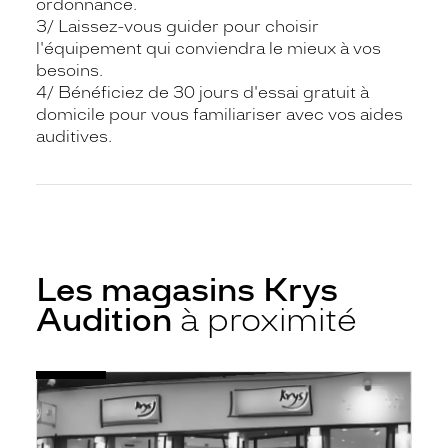
ordonnance.
3/ Laissez-vous guider pour choisir
l'équipement qui conviendra le mieux à vos
besoins.
4/ Bénéficiez de 30 jours d'essai gratuit à
domicile pour vous familiariser avec vos aides
auditives.
Les magasins Krys
Audition
à proximité
Voir
Audioprothésiste
la
Saint
fiche
Laurent