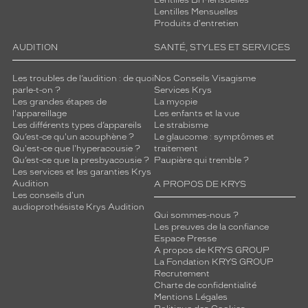
Lentilles Mensuelles
Produits d'entretien
AUDITION
SANTÉ, STYLES ET SERVICES
Les troubles de l’audition : de quoi
Nos Conseils Visagisme
parle-t-on ?
Services Krys
Les grandes étapes de
La myopie
l'appareillage
Les enfants et la vue
Les différents types d’appareils
Le strabisme
Qu’est-ce qu'un acouphène ?
Le glaucome : symptômes et
Qu'est-ce que l'hyperacousie ?
traitement
Qu’est-ce que la presbyacousie ?
Paupière qui tremble ?
Les services et les garanties Krys
Audition
A PROPOS DE KRYS
Les conseils d'un
audioprothésiste Krys Audition
Qui sommes-nous ?
Les preuves de la confiance
Espace Presse
A propos de KRYS GROUP
La Fondation KRYS GROUP
Recrutement
Charte de confidentialité
Mentions Légales