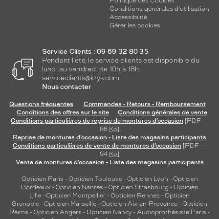
Politique des Cookies
Conditions générales d'utilisation
Accessibilité
Gérer les cookies
Service Clients : 09 69 32 80 35
Pendant l'été, le service clients est disponible du
lundi au vendredi de 10h à 18h.
serviceclients@krys.com
Nous contacter
Questions fréquentes
Commandes - Retours - Remboursement
Conditions des offres sur le site
Conditions générales de vente
Conditions particulières de reprise de montures d’occasion
[PDF —
86
Ko
]
Reprise de montures d’occasion - Liste des magasins participants
Conditions particulières de vente de montures d’occasion
[PDF —
94
Ko
]
Vente de montures d’occasion - Liste des magasins participants
Opticien Paris
-
Opticien Toulouse
-
Opticien Lyon
-
Opticien
Bordeaux
-
Opticien Nantes
-
Opticien Strasbourg
-
Opticien
Lille
-
Opticien Montpellier
-
Opticien Rennes
-
Opticien
Grenoble
-
Opticien Marseille
-
Opticien Aix-en-Provence
-
Opticien
Reims
-
Opticien Angers
-
Opticien Nancy
-
Audioprothésiste Paris
-