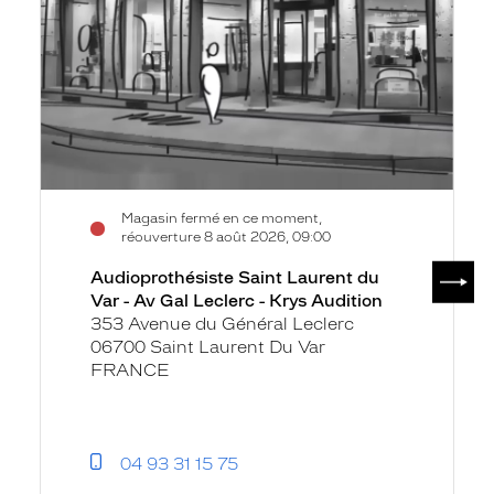
du
Var
-
Av
Gal
Leclerc
-
Krys
Audition
Magasin fermé en ce moment,
réouverture 8 août 2026, 09:00
SUIV
Audioprothésiste Saint Laurent du
Var - Av Gal Leclerc - Krys Audition
353 Avenue du Général Leclerc
06700 Saint Laurent Du Var
FRANCE
04 93 31 15 75