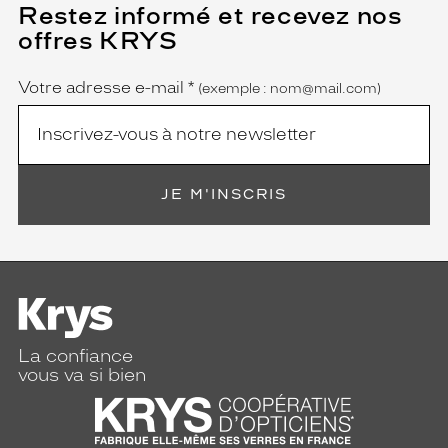
Restez informé et recevez nos
(Ce
champ
offres KRYS
est
Name
obligatoire)
Votre adresse e-mail
*
(exemple : nom@mail.com)
JE M'INSCRIS
La confiance
vous va si bien