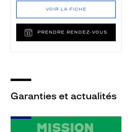
VOIR LA FICHE
PRENDRE RENDEZ‑VOUS
Garanties et actualités
-
Leur
audition