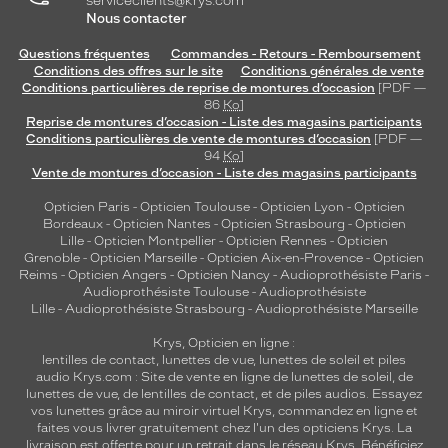
serviceclients@krys.com
Nous contacter
Questions fréquentes
Commandes - Retours - Remboursement
Conditions des offres sur le site
Conditions générales de vente
Conditions particulières de reprise de montures d’occasion
[PDF —
86
Ko
]
Reprise de montures d’occasion - Liste des magasins participants
Conditions particulières de vente de montures d’occasion
[PDF —
94
Ko
]
Vente de montures d’occasion - Liste des magasins participants
Opticien Paris
-
Opticien Toulouse
-
Opticien Lyon
-
Opticien
Bordeaux
-
Opticien Nantes
-
Opticien Strasbourg
-
Opticien
Lille
-
Opticien Montpellier
-
Opticien Rennes
-
Opticien
Grenoble
-
Opticien Marseille
-
Opticien Aix-en-Provence
-
Opticien
Reims
-
Opticien Angers
-
Opticien Nancy
-
Audioprothésiste Paris
-
Audioprothésiste Toulouse
-
Audioprothésiste
Lille
-
Audioprothésiste Strasbourg
-
Audioprothésiste Marseille
Krys, Opticien en ligne :
lentilles de contact
,
lunettes de vue
,
lunettes de soleil
et
piles
audio
Krys.com : Site de vente en ligne de lunettes de soleil, de
lunettes de vue, de
lentilles de contact
, et de piles audios. Essayez
vos lunettes grâce au miroir virtuel Krys, commandez en ligne et
faites vous livrer gratuitement chez l'un des opticiens Krys. La
livraison est offerte pour un retrait dans le réseau Krys. Bénéficiez