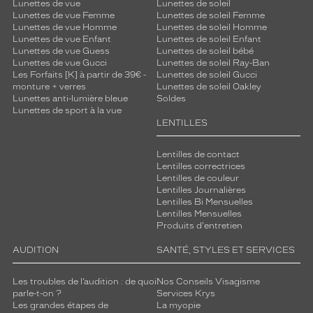
Lunettes de vue
Lunettes de soleil
Lunettes de vue Femme
Lunettes de soleil Femme
Lunettes de vue Homme
Lunettes de soleil Homme
Lunettes de vue Enfant
Lunettes de soleil Enfant
Lunettes de vue Guess
Lunettes de soleil bébé
Lunettes de vue Gucci
Lunettes de soleil Ray-Ban
Les Forfaits [K] à partir de 39€ -
Lunettes de soleil Gucci
monture + verres
Lunettes de soleil Oakley
Lunettes anti-lumière bleue
Soldes
Lunettes de sport à la vue
LENTILLES
Lentilles de contact
Lentilles correctrices
Lentilles de couleur
Lentilles Journalières
Lentilles Bi Mensuelles
Lentilles Mensuelles
Produits d'entretien
AUDITION
SANTÉ, STYLES ET SERVICES
Les troubles de l’audition : de quoi
Nos Conseils Visagisme
parle-t-on ?
Services Krys
Les grandes étapes de
La myopie