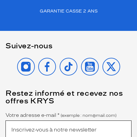
GARANTIE CASSE 2 ANS
Suivez-nous
INSTAGRAM
FACEBOOK
TIKTOK
YOUTUBE
X
Restez informé et recevez nos
(Ce
champ
offres KRYS
est
Name
obligatoire)
Votre adresse e-mail
*
(exemple : nom@mail.com)