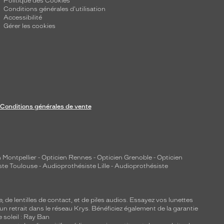
Politique des Cookies
Conditions générales d'utilisation
Accessibilité
Gérer les cookies
Conditions générales de vente
 Montpellier
-
Opticien Rennes
-
Opticien Grenoble
-
Opticien
ste Toulouse
-
Audioprothésiste Lille
-
Audioprothésiste
e, de
lentilles de contact
, et de piles audios. Essayez vos lunettes
 un retrait dans le réseau Krys. Bénéficiez également de la garantie
e soleil : Ray Ban