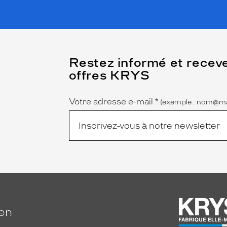
(Ce
Restez informé et recev
champ
offres KRYS
est
Name
obligatoire)
Votre adresse e-mail
*
(exemple : nom@ma
ien