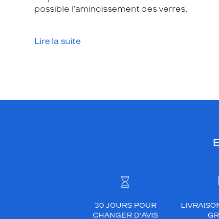
l
possible l’amincissement des verres.
a
n
t
Lire la suite
a
v
e
c
l
e
s
b
E
r
a
n
c
h
e
30 JOURS POUR
LIVRAISO
s
CHANGER D’AVIS
GR