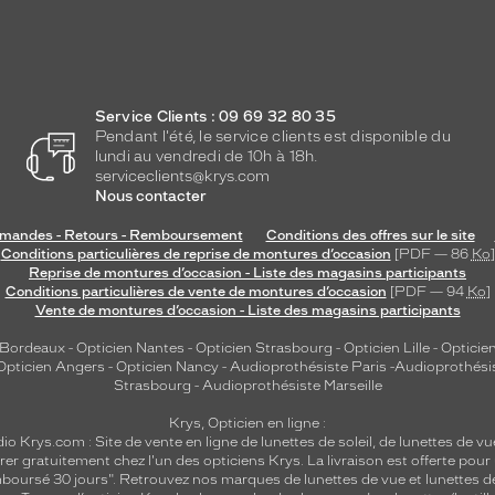
Service Clients : 09 69 32 80 35
Pendant l'été, le service clients est disponible du
lundi au vendredi de 10h à 18h.
serviceclients@krys.com
Nous contacter
andes - Retours - Remboursement
Conditions des offres sur le site
Conditions particulières de reprise de montures d’occasion
[PDF — 86
Ko
]
Reprise de montures d’occasion - Liste des magasins participants
Conditions particulières de vente de montures d’occasion
[PDF — 94
Ko
]
Vente de montures d’occasion - Liste des magasins participants
 Bordeaux
-
Opticien Nantes
-
Opticien Strasbourg
-
Opticien Lille
-
Opticien
Opticien Angers
-
Opticien Nancy
-
Audioprothésiste Paris
-
Audioprothési
Strasbourg
-
Audioprothésiste Marseille
Krys, Opticien en ligne :
dio
Krys.com : Site de vente en ligne de lunettes de soleil, de lunettes de vu
rer gratuitement chez l'un des opticiens Krys. La livraison est offerte pour
emboursé 30 jours". Retrouvez nos marques de lunettes de vue et
lunettes d