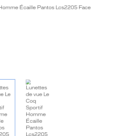
RE_FACEBOOK_TITLE
.SHARE_TWITTER_TITLE