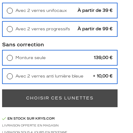
À partir de 39 €
Avec 2 verres unifocaux
Retrait en magasin
Offert
À partir de 99 €
Avec 2 verres progressifs
Retrait en magasin
Offert
Sans correction
139,00 €
Monture seule
Livraison à domicile
5,90 €
Retrait en magasin
Offert
+ 10,00 €
Avec 2 verres anti lumière bleue
Retrait en magasin
Offert
CHOISIR CES LUNETTES
EN STOCK SUR KRYS.COM
LIVRAISON OFFERTE EN MAGASIN
LIVRAISON SOUS 4 JOURS EN MOYENNE