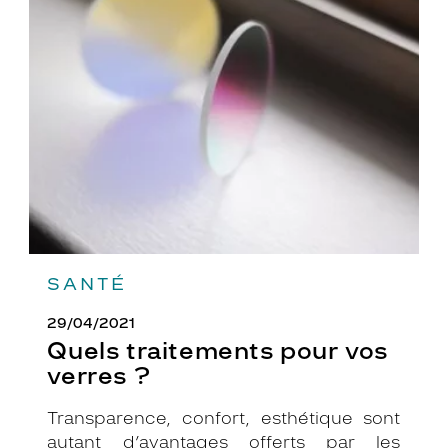
Quels
traitements
pour
vos
verres
?
SANTÉ
29/04/2021
Quels traitements pour vos
verres ?
Transparence, confort, esthétique sont
autant d’avantages offerts par les