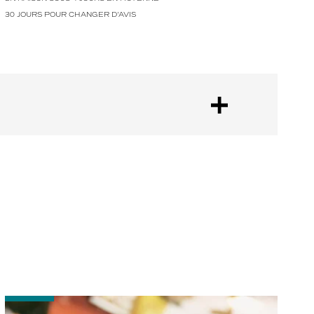
30 JOURS POUR CHANGER D'AVIS
-