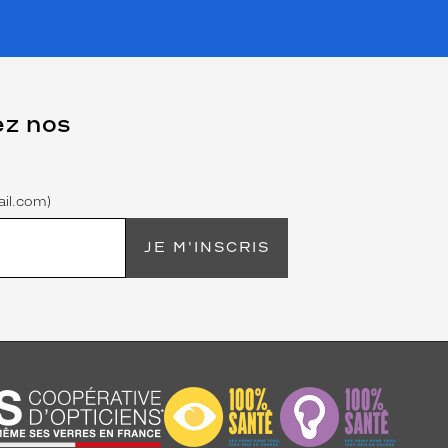
ez nos
il.com)
JE M'INSCRIS