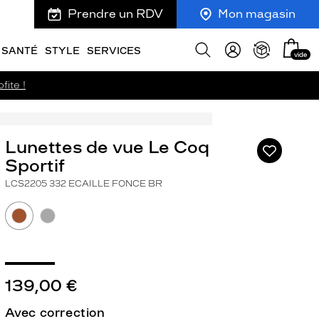
Prendre un RDV
Mon magasin
Mon
Afficher
SANTÉ
STYLE
SERVICES
vide
panie
la
recherche
fite !
Lunettes de vue Le Coq
Ajouter
à
Sportif
ma
LCS2205 332 ECAILLE FONCE BR
liste
d’envies
139,00 €
ivant
Avec correction