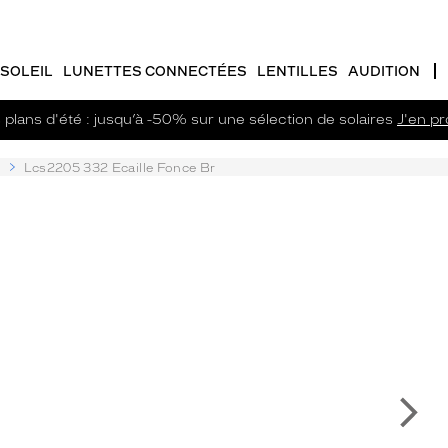
SOLEIL
LUNETTES CONNECTÉES
LENTILLES
AUDITION
plans d'été : jusqu’à -50% sur une sélection de solaires
J'en pro
f
Lcs2205 332 Ecaille Fonce Br
Su