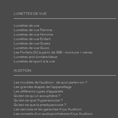
e
l
LUNETTES DE VUE
a
v
Lunettes de vue
Lunettes de vue Femme
o
Lunettes de vue Homme
u
Lunettes de vue Enfant
s
Lunettes de vue Guess
Lunettes de vue Gucci
a
Les Forfaits [K] à partir de 39€ - monture + verres
s
Lunettes anti-lumière bleue
Lunettes de sport à la vue
s
u
AUDITION
r
e
Les troubles de l’audition : de quoi parle-t-on ?
Les grandes étapes de l'appareillage
u
Les différents types d’appareils
n
Qu’est-ce qu'un acouphène ?
l
Qu'est-ce que l'hyperacousie ?
Qu’est-ce que la presbyacousie ?
o
Les services et les garanties Krys Audition
o
Les conseils d'un audioprothésiste Krys Audition