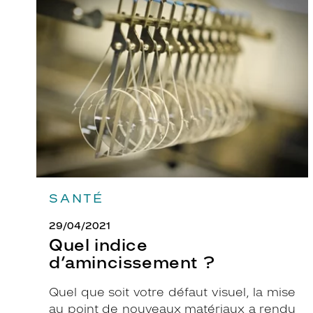
Quel
indice
i
d’amincissement
f
?
é
c
a
i
l
l
e
f
o
SANTÉ
n
c
29/04/2021
é
Quel indice
b
d’amincissement ?
r
i
Quel que soit votre défaut visuel, la mise
l
au point de nouveaux matériaux a rendu