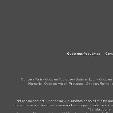
k
u
n
i
q
u
e
q
u
Questions fréquentes
Comm
i
v
o
u
Opticien Paris
-
Opticien Toulouse
-
Opticien Lyon
-
Opticien
s
Marseille
-
Opticien Aix-en-Provence
-
Opticien Reims
-
a
i
d
lentilles de contact
,
lunettes de vue
,
lunettes de soleil
et
piles au
e
grâce au miroir virtuel Krys, commandez en ligne et faites vous liv
"Satisfait ou r
r