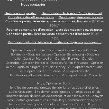
serviceclients@krys.com
p
Nous contacter
o
Questions fréquentes
Commandes - Retours - Remboursement
r
Conditions des offres sur le site
Conditions générales de vente
t
Conditions particulières de reprise de montures d’occasion
[PDF —
i
86
Ko
]
f
Reprise de montures d’occasion - Liste des magasins participants
e
Conditions particulières de vente de montures d’occasion
[PDF —
t
94
Ko
]
Vente de montures d’occasion - Liste des magasins participants
d
é
Opticien Paris
-
Opticien Toulouse
-
Opticien Lyon
-
Opticien
c
Bordeaux
-
Opticien Nantes
-
Opticien Strasbourg
-
Opticien
o
Lille
-
Opticien Montpellier
-
Opticien Rennes
-
Opticien
n
Grenoble
-
Opticien Marseille
-
Opticien Aix-en-Provence
-
Opticien
Reims
-
Opticien Angers
-
Opticien Nancy
-
Audioprothésiste Paris
-
t
Audioprothésiste Toulouse
-
Audioprothésiste
r
Lille
-
Audioprothésiste Strasbourg
-
Audioprothésiste Marseille
a
c
Krys, Opticien en ligne :
t
lentilles de contact
,
lunettes de vue
,
lunettes de soleil
et
piles
é
audio
Krys.com : Site de vente en ligne de lunettes de soleil, de
lunettes de vue, de
lentilles de contact
, et de piles audios. Essayez
d
vos lunettes grâce au miroir virtuel Krys, commandez en ligne et
e
faites vous livrer gratuitement chez l'un des opticiens Krys. La
l
livraison est offerte pour un retrait dans le réseau Krys. Bénéficiez