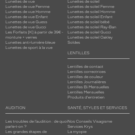
Lunettes de vue
Lunettes de soleil
é
Lunettes de vue Femme
Lunettes de soleil Femme
g
Lunettes de vue Homme
Lunettes de soleil Homme
è
Lunettes de vue Enfant
Lunettes de soleil Enfant
r
Lunettes de vue Guess
Lunettes de soleil bébé
Lunettes de vue Gucci
Lunettes de soleil Ray-Ban
e
Les Forfaits [K] à partir de 39€ -
Lunettes de soleil Gucci
t
monture + verres
Lunettes de soleil Oakley
é
Lunettes anti-lumière bleue
Soldes
e
Lunettes de sport à la vue
t
LENTILLES
r
o
Lentilles de contact
b
Lentilles correctrices
u
Lentilles de couleur
s
Lentilles Journalières
Lentilles Bi Mensuelles
t
Lentilles Mensuelles
e
Produits d'entretien
s
s
AUDITION
SANTÉ, STYLES ET SERVICES
e
c
Les troubles de l’audition : de quoi
Nos Conseils Visagisme
e
parle-t-on ?
Services Krys
t
Les grandes étapes de
La myopie