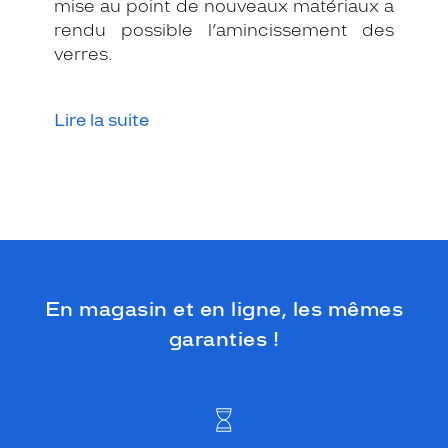
mise au point de nouveaux matériaux a
g
r
rendu possible l’amincissement des
i
verres.
s
f
o
Lire la suite
n
c
é
c
r
i
s
t
a
l
En magasin et en ligne, les mêmes
o
garanties !
f
f
r
e
u
n