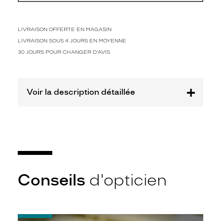
d
a
b
l
LIVRAISON OFFERTE EN MAGASIN
e
LIVRAISON SOUS 4 JOURS EN MOYENNE
.
30 JOURS POUR CHANGER D'AVIS
S
a
m
o
Voir la description détaillée
n
t
u
r
e
L
e
C
Conseils
d'opticien
o
q
S
p
o
-