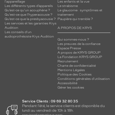
t
l'appareillage
Les enfants et la vue
Les différents types d’appareils
Le strabisme
e
Qu’est-ce qu'un acouphène ?
Le glaucome : symptômes et
p
Qu'est-ce que l'hyperacousie ?
traitement
a
Qu’est-ce que la presbyacousie ?
Paupière qui tremble ?
i
Les services et les garanties Krys
r
Audition
A PROPOS DE KRYS
e
Les conseils d'un
audioprothésiste Krys Audition
i
Qui sommes-nous ?
n
Les preuves de la confiance
c
Espace Presse
a
A propos de KRYS GROUP
La Fondation KRYS GROUP
r
Recrutement
n
Charte de confidentialité
e
Mentions Légales
l
Politique des Cookies
'
Conditions générales d'utilisation
e
Accessibilité
Gérer les cookies
s
p
r
Service Clients : 09 69 32 80 35
i
Pendant l'été, le service clients est disponible du
t
lundi au vendredi de 10h à 18h.
s