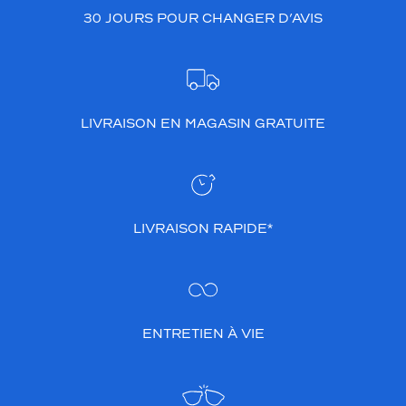
j
30 JOURS POUR CHANGER D’AVIS
e
u
d
e
t
LIVRAISON EN MAGASIN GRATUITE
r
a
n
s
p
a
LIVRAISON RAPIDE*
r
e
n
c
e
m
ENTRETIEN À VIE
o
d
e
r