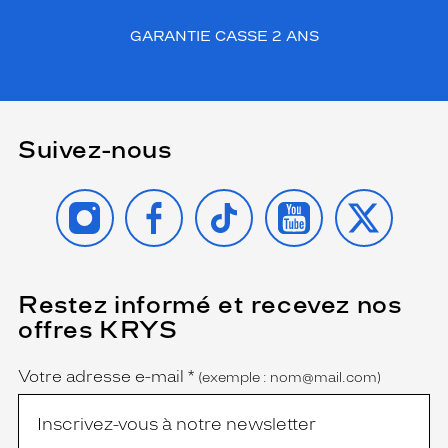
n
e
GARANTIE CASSE 2 ANS
e
t
s
u
b
Suivez-nous
t
i
l
INSTAGRAM
FACEBOOK
TIKTOK
YOUTUBE
X
q
u
i
s
'
Restez informé et recevez nos
(Ce
a
champ
offres KRYS
est
d
Name
obligatoire)
a
p
Votre adresse e-mail
*
(exemple : nom@mail.com)
t
e
à