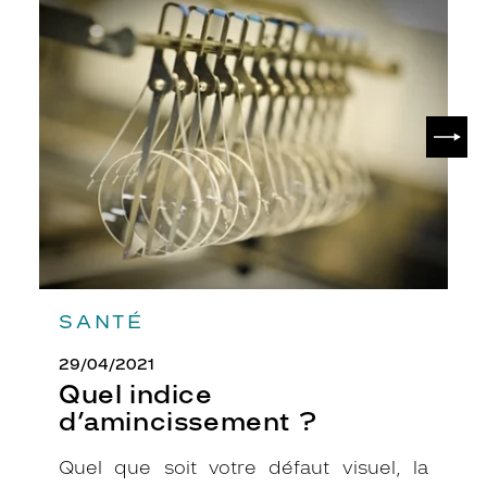
Quel
r
indice
t
d’amincissement
i
?
f
c
e
SUIV
r
c
l
é
e
e
n
p
l
SANTÉ
a
s
29/04/2021
t
Quel indice
i
d’amincissement ?
q
u
Quel que soit votre défaut visuel, la
e