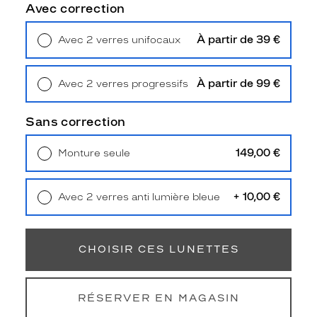
s
Avec correction
i
l
À partir de 39 €
Avec 2 verres unifocaux
h
Retrait en magasin
Offert
o
u
À partir de 99 €
Avec 2 verres progressifs
e
Retrait en magasin
Offert
t
t
Sans correction
e
p
149,00 €
Monture seule
a
Livraison à domicile
5,90 €
n
Retrait en magasin
Offert
t
+ 10,00 €
Avec 2 verres anti lumière bleue
o
Retrait en magasin
Offert
s
i
n
CHOISIR CES LUNETTES
d
é
m
RÉSERVER EN MAGASIN
o