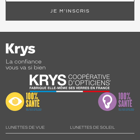
t
o
JE M'INSCRIS
u
s
l
e
s
v
i
s
La confiance
a
vous va si bien
g
e
s
.
A
l
l
i
a
n
LUNETTES DE VUE
LUNETTES DE SOLEIL
t
l