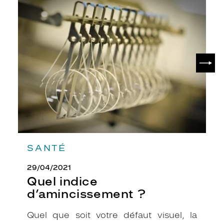
Quel
i
indice
q
d’amincissement
u
?
e
.
C
SUIV
e
t
t
e
m
o
n
t
u
SANTÉ
r
e
29/04/2021
c
Quel indice
e
d’amincissement ?
r
c
Quel que soit votre défaut visuel, la
l