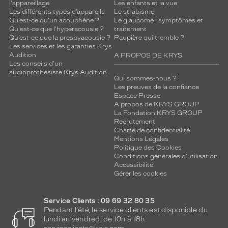
r
l'appareillage
Les enfants et la vue
Les différents types d’appareils
Le strabisme
l
Qu’est-ce qu'un acouphène ?
Le glaucome : symptômes et
e
Qu'est-ce que l'hyperacousie ?
traitement
s
Qu’est-ce que la presbyacousie ?
Paupière qui tremble ?
h
Les services et les garanties Krys
o
Audition
A PROPOS DE KRYS
m
Les conseils d'un
audioprothésiste Krys Audition
m
Qui sommes-nous ?
e
Les preuves de la confiance
s
Espace Presse
a
A propos de KRYS GROUP
La Fondation KRYS GROUP
c
Recrutement
t
Charte de confidentialité
i
Mentions Légales
f
Politique des Cookies
s
Conditions générales d'utilisation
,
Accessibilité
Gérer les cookies
e
l
l
Service Clients : 09 69 32 80 35
e
Pendant l'été, le service clients est disponible du
o
lundi au vendredi de 10h à 18h.
f