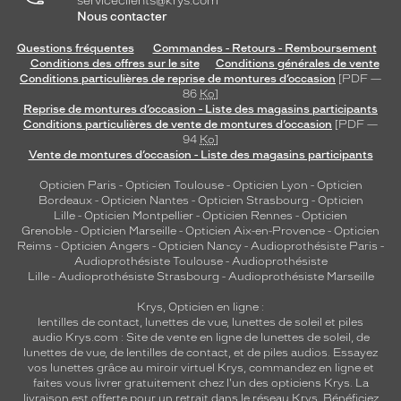
serviceclients@krys.com
f
Nous contacter
r
Questions fréquentes
Commandes - Retours - Remboursement
e
Conditions des offres sur le site
Conditions générales de vente
u
Conditions particulières de reprise de montures d’occasion
[PDF —
n
86
Ko
]
c
Reprise de montures d’occasion - Liste des magasins participants
o
Conditions particulières de vente de montures d’occasion
[PDF —
n
94
Ko
]
Vente de montures d’occasion - Liste des magasins participants
f
o
Opticien Paris
-
Opticien Toulouse
-
Opticien Lyon
-
Opticien
r
Bordeaux
-
Opticien Nantes
-
Opticien Strasbourg
-
Opticien
t
Lille
-
Opticien Montpellier
-
Opticien Rennes
-
Opticien
d
Grenoble
-
Opticien Marseille
-
Opticien Aix-en-Provence
-
Opticien
Reims
-
Opticien Angers
-
Opticien Nancy
-
Audioprothésiste Paris
-
e
Audioprothésiste Toulouse
-
Audioprothésiste
p
Lille
-
Audioprothésiste Strasbourg
-
Audioprothésiste Marseille
o
r
Krys, Opticien en ligne :
t
lentilles de contact
,
lunettes de vue
,
lunettes de soleil
et
piles
e
audio
Krys.com : Site de vente en ligne de lunettes de soleil, de
lunettes de vue, de
lentilles de contact
, et de piles audios. Essayez
x
vos lunettes grâce au miroir virtuel Krys, commandez en ligne et
c
faites vous livrer gratuitement chez l'un des opticiens Krys. La
e
livraison est offerte pour un retrait dans le réseau Krys. Bénéficiez