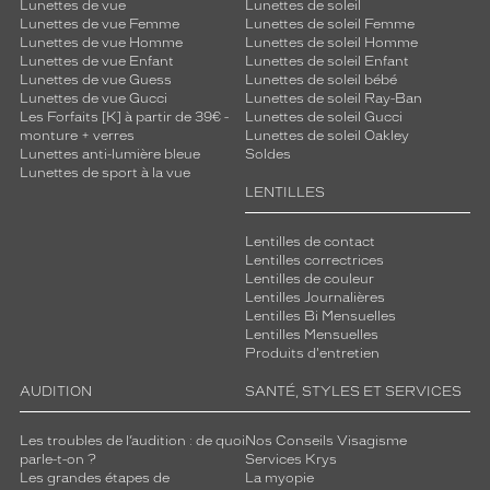
Lunettes de vue
Lunettes de soleil
s
Lunettes de vue Femme
Lunettes de soleil Femme
o
Lunettes de vue Homme
Lunettes de soleil Homme
p
Lunettes de vue Enfant
Lunettes de soleil Enfant
h
Lunettes de vue Guess
Lunettes de soleil bébé
Lunettes de vue Gucci
Lunettes de soleil Ray-Ban
i
Les Forfaits [K] à partir de 39€ -
Lunettes de soleil Gucci
s
monture + verres
Lunettes de soleil Oakley
t
Lunettes anti-lumière bleue
Soldes
i
Lunettes de sport à la vue
q
LENTILLES
u
é
Lentilles de contact
e
Lentilles correctrices
.
Lentilles de couleur
P
Lentilles Journalières
Lentilles Bi Mensuelles
e
Lentilles Mensuelles
n
Produits d'entretien
s
é
AUDITION
SANTÉ, STYLES ET SERVICES
e
p
Les troubles de l’audition : de quoi
Nos Conseils Visagisme
o
parle-t-on ?
Services Krys
u
Les grandes étapes de
La myopie