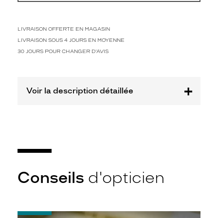
a
t
e
u
LIVRAISON OFFERTE EN MAGASIN
r
LIVRAISON SOUS 4 JOURS EN MOYENNE
r
30 JOURS POUR CHANGER D'AVIS
e
v
i
s
Voir la description détaillée
i
t
é
e
p
o
u
r
Conseils
d'opticien
l
'
o
p
t
-