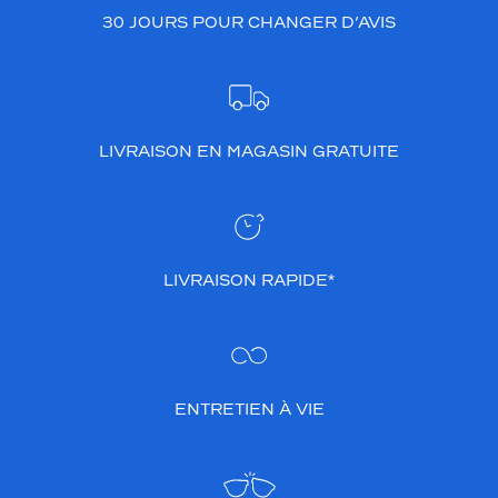
e
30 JOURS POUR CHANGER D’AVIS
p
a
r
s
o
LIVRAISON EN MAGASIN GRATUITE
n
c
o
l
o
r
LIVRAISON RAPIDE*
i
s
b
l
e
u
ENTRETIEN À VIE
f
o
n
c