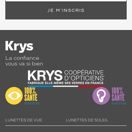
u
c
JE M'INSCRIS
h
e
d
e
c
o
u
l
La confiance
e
vous va si bien
u
r
p
r
o
f
o
n
d
e
LUNETTES DE VUE
LUNETTES DE SOLEIL
e
t