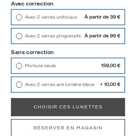
1
Avec correction
2
a
À partir de 39 €
Avec 2 verres unifocaux
f
Retrait en magasin
Offert
f
i
À partir de 99 €
Avec 2 verres progressifs
c
Retrait en magasin
Offert
h
a
Sans correction
n
t
159,00 €
Monture seule
u
Livraison à domicile
5,90 €
n
Retrait en magasin
Offert
e
+ 10,00 €
Avec 2 verres anti lumière bleue
f
Retrait en magasin
Offert
o
r
m
CHOISIR CES LUNETTES
e
a
v
RÉSERVER EN MAGASIN
i