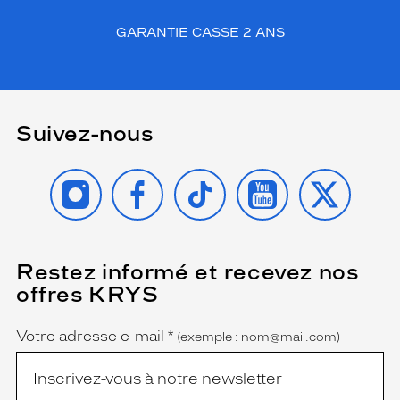
é
c
GARANTIE CASSE 2 ANS
r
i
s
t
a
Suivez-nous
l
a
p
INSTAGRAM
FACEBOOK
TIKTOK
YOUTUBE
X
p
o
r
t
a
Restez informé et recevez nos
(Ce
n
champ
offres KRYS
est
t
Name
obligatoire)
u
n
Votre adresse e-mail
*
(exemple : nom@mail.com)
e
t
o