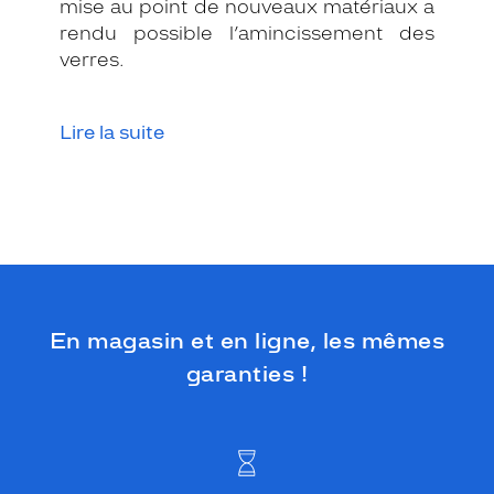
mise au point de nouveaux matériaux a
é
e
rendu possible l’amincissement des
e
verres.
n
p
l
Lire la suite
a
s
t
i
q
u
e
s
e
d
En magasin et en ligne, les mêmes
i
garanties !
s
t
i
n
g
u