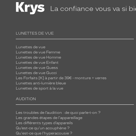
e
La confiance
vous va si b
n
c
e
LUNETTES DE VUE
m
o
Lunettes de vue
d
Lunettes de vue Femme
e
Lunettes de vue Homme
Lunettes de vue Enfant
r
Lunettes de vue Guess
n
Lunettes de vue Gucci
Les Forfaits [K] à partir de 39€ - monture + verres
e
Lunettes anti-lumière bleue
e
Lunettes de sport à la vue
t
AUDITION
s
i
Les troubles de l’audition : de quoi parle-t-on ?
l
Les grandes étapes de l'appareillage
h
Les différents types d’appareils
Qu’est-ce qu'un acouphène ?
o
Qu'est-ce que l'hyperacousie ?