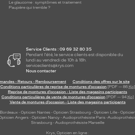
Le glaucome : symptômes et traitement
Paupière qui tremble ?
Service Clients : 09 69 32 80 35
Pendant l'été, le service clients est disponible du
lundi au vendredi de 10h à 18h.
serviceclients@krys.com
Nous contacter
andes - Retours - Remboursement
Conditions des offres sur le site
Conditions particulières de reprise de montures d’occasion
[PDF — 86
Ko
]
Reprise de montures d’occasion - Liste des magasins participants
Conditions particulières de vente de montures d’occasion
[PDF — 94
Ko
]
Vente de montures d’occasion - Liste des magasins participants
 Bordeaux
-
Opticien Nantes
-
Opticien Strasbourg
-
Opticien Lille
-
Opticien
Opticien Angers
-
Opticien Nancy
-
Audioprothésiste Paris
-
Audioprothési
Strasbourg
-
Audioprothésiste Marseille
Krys, Opticien en ligne :