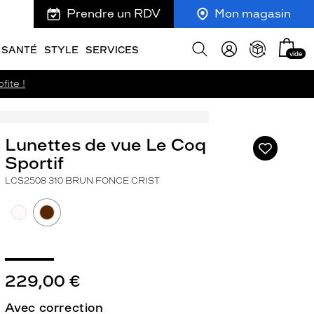
Prendre un RDV
Mon magasin
Mon
Afficher
SANTÉ
STYLE
SERVICES
vide
panie
la
recherche
fite !
Lunettes de vue Le Coq
Ajouter
à
Sportif
ma
LCS2508 310 BRUN FONCE CRIST
liste
d’envies
229,00 €
ivant
Avec correction