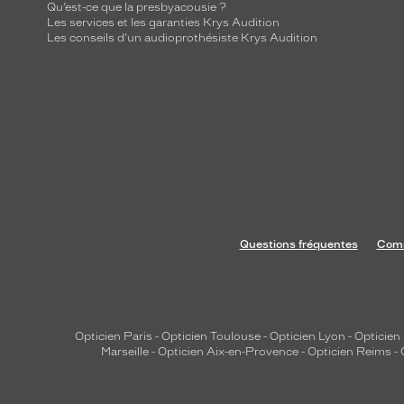
u
Qu’est-ce que la presbyacousie ?
Les services et les garanties Krys Audition
e
Les conseils d'un audioprothésiste Krys Audition
t
t
e
r
é
t
r
o
,
c
Questions fréquentes
Comm
e
t
t
e
Opticien Paris
-
Opticien Toulouse
-
Opticien Lyon
-
Opticien
r
Marseille
-
Opticien Aix-en-Provence
-
Opticien Reims
-
é
f