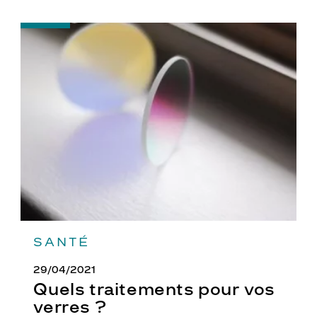
-
Quels
traitements
pour
vos
verres
?
SANTÉ
29/04/2021
Quels traitements pour vos
verres ?