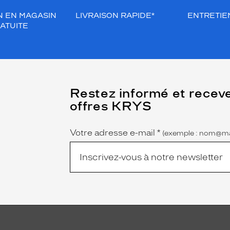
N EN MAGASIN
LIVRAISON RAPIDE*
ENTRETIEN
ATUITE
(Ce
Restez informé et recev
champ
offres KRYS
est
Name
obligatoire)
Votre adresse e-mail
*
(exemple : nom@ma