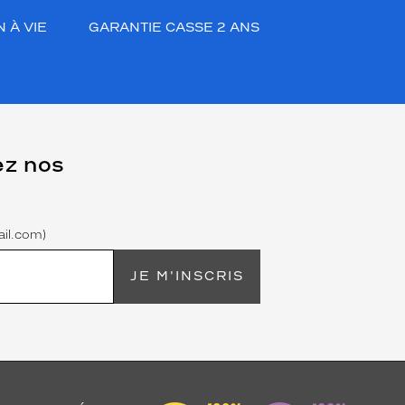
 À VIE
GARANTIE CASSE 2 ANS
ez nos
il.com)
JE M'INSCRIS