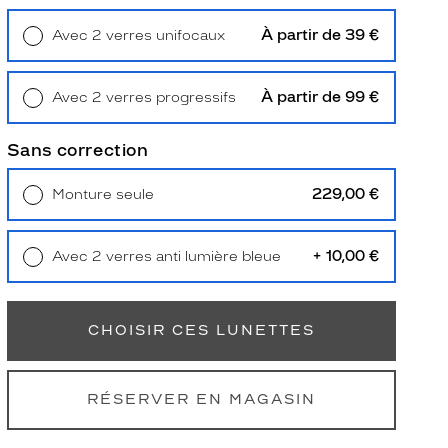
À partir de 39 €
Avec 2 verres unifocaux
Retrait en magasin
Offert
À partir de 99 €
Avec 2 verres progressifs
Retrait en magasin
Offert
Sans correction
229,00 €
Monture seule
Livraison à domicile
5,90 €
Retrait en magasin
Offert
+ 10,00 €
Avec 2 verres anti lumière bleue
Retrait en magasin
Offert
CHOISIR CES LUNETTES
RÉSERVER EN MAGASIN