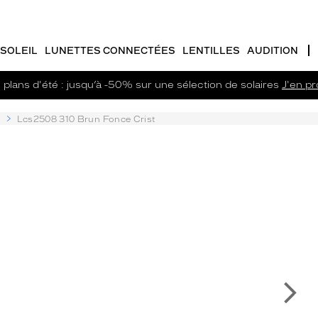
SOLEIL
LUNETTES CONNECTÉES
LENTILLES
AUDITION
plans d'été : jusqu’à -50% sur une sélection de solaires
J'en pro
f
Lcs2508 310 Brun Fonce Crist
Su