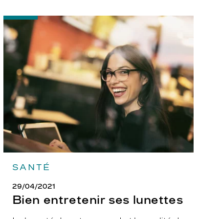
-
Bien
entretenir
ses
lunettes
SANTÉ
29/04/2021
Bien entretenir ses lunettes