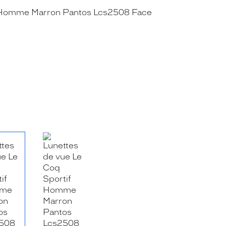
RE_FACEBOOK_TITLE
.SHARE_TWITTER_TITLE