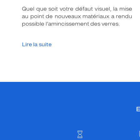
c
Quel que soit votre défaut visuel, la mise
é
au point de nouveaux matériaux a rendu
t
possible l’amincissement des verres.
a
t
e
Lire la suite
b
r
u
n
f
o
n
c
é
E
c
r
i
s