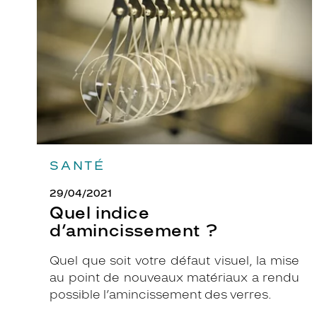
?
x
p
l
o
s
i
o
n
d
SANTÉ
e
c
29/04/2021
o
Quel indice
u
d’amincissement ?
l
e
Quel que soit votre défaut visuel, la mise
u
au point de nouveaux matériaux a rendu
r
possible l’amincissement des verres.
!