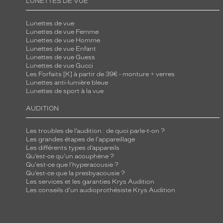
LUNETTES DE VUE
l
a
Lunettes de vue
Lunettes de vue Femme
s
Lunettes de vue Homme
t
Lunettes de vue Enfant
Lunettes de vue Guess
i
Lunettes de vue Gucci
q
Les Forfaits [K] à partir de 39€ - monture + verres
u
Lunettes anti-lumière bleue
Lunettes de sport à la vue
e
l
AUDITION
e
s
Les troubles de l’audition : de quoi parle-t-on ?
Les grandes étapes de l'appareillage
r
Les différents types d’appareils
e
Qu’est-ce qu'un acouphène ?
Qu'est-ce que l'hyperacousie ?
n
Qu’est-ce que la presbyacousie ?
d
Les services et les garanties Krys Audition
e
Les conseils d'un audioprothésiste Krys Audition
n
t