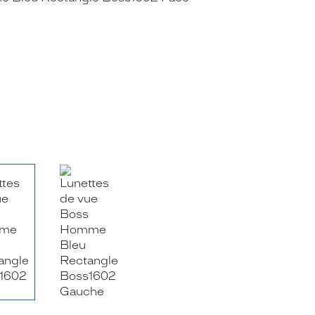
RE_FACEBOOK_TITLE
.SHARE_TWITTER_TITLE