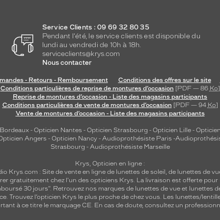
Service Clients : 09 69 32 80 35
Pendant l'été, le service clients est disponible du
lundi au vendredi de 10h à 18h.
serviceclients@krys.com
Nous contacter
andes - Retours - Remboursement
Conditions des offres sur le site
Conditions particulières de reprise de montures d’occasion
[PDF — 86
Ko
]
Reprise de montures d’occasion - Liste des magasins participants
Conditions particulières de vente de montures d’occasion
[PDF — 94
Ko
]
Vente de montures d’occasion - Liste des magasins participants
 Bordeaux
-
Opticien Nantes
-
Opticien Strasbourg
-
Opticien Lille
-
Opticien
Opticien Angers
-
Opticien Nancy
-
Audioprothésiste Paris
-
Audioprothési
Strasbourg
-
Audioprothésiste Marseille
Krys, Opticien en ligne :
dio
Krys.com : Site de vente en ligne de lunettes de soleil, de lunettes de vu
rer gratuitement chez l'un des opticiens Krys. La livraison est offerte pour
emboursé 30 jours". Retrouvez nos marques de lunettes de vue et
lunettes d
nce.
Trouvez l’opticien Krys le plus proche de chez vous
. Les lunettes/lenti
tant à ce titre le marquage CE. En cas de doute, consultez un professionne