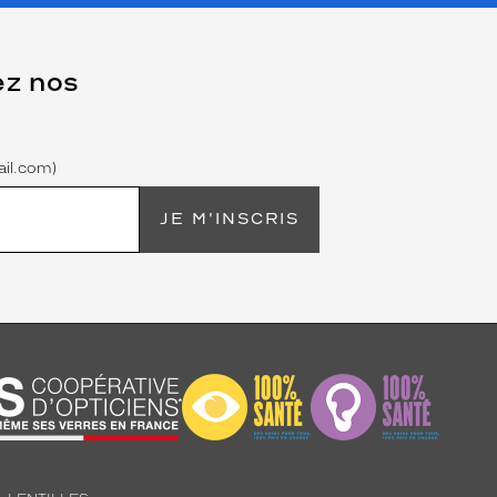
ez nos
il.com)
JE M'INSCRIS