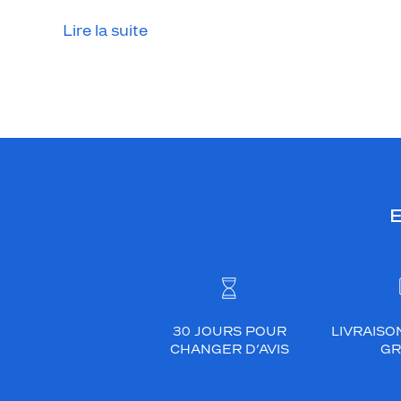
L
e
Lire la suite
u
r
f
o
r
m
e
r
E
e
c
t
a
n
g
30 JOURS POUR
LIVRAISO
u
CHANGER D’AVIS
GR
l
a