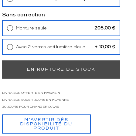
Retrait en magasin
Offert
Sans correction
205,00 €
Monture seule
Livraison à domicile
5,90 €
Retrait en magasin
Offert
+ 10,00 €
Avec 2 verres anti lumière bleue
Retrait en magasin
Offert
EN RUPTURE DE STOCK
LIVRAISON OFFERTE EN MAGASIN
LIVRAISON SOUS 4 JOURS EN MOYENNE
30 JOURS POUR CHANGER D'AVIS
M’AVERTIR DÈS
DISPONIBILITÉ DU
PRODUIT