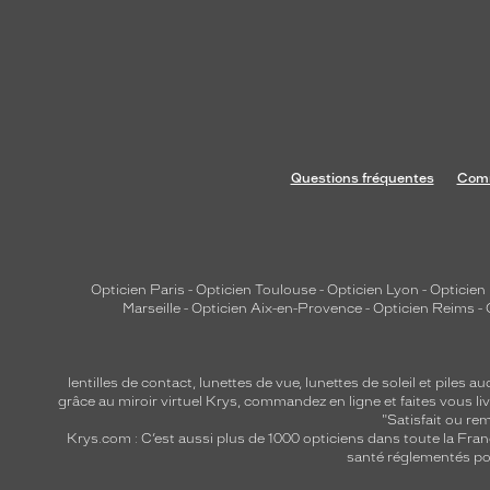
a
u
d
a
c
i
e
Questions fréquentes
Comm
u
s
e
s
Opticien Paris
-
Opticien Toulouse
-
Opticien Lyon
-
Opticien
e
Marseille
-
Opticien Aix-en-Provence
-
Opticien Reims
-
t
u
n
lentilles de contact
,
lunettes de vue
,
lunettes de soleil
et
piles au
i
grâce au miroir virtuel Krys, commandez en ligne et faites vous liv
"Satisfait ou r
q
Krys.com : C’est aussi plus de 1000 opticiens dans toute la Fra
u
santé réglementés por
e