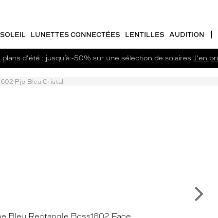
SOLEIL
LUNETTES CONNECTÉES
LENTILLES
AUDITION
plans d'été : jusqu’à -50% sur une sélection de solaires
J'en pro
602 Pjp Bleu Cristal
Su