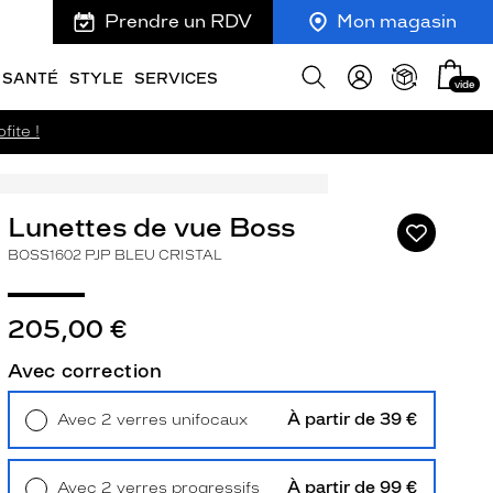
Prendre un RDV
Mon magasin
Mon
Afficher
SANTÉ
STYLE
SERVICES
vide
panie
la
recherche
fite !
Lunettes de vue Boss
Ajouter
à
BOSS1602 PJP BLEU CRISTAL
ma
liste
d’envies
205,00 €
Avec correction
À partir de 39 €
Avec 2 verres unifocaux
ivant
Retrait en magasin
Offert
À partir de 99 €
Avec 2 verres progressifs