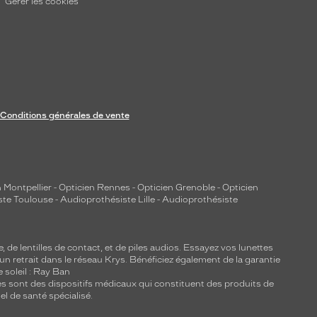
Gérer les cookies
Conditions générales de vente
 Montpellier
-
Opticien Rennes
-
Opticien Grenoble
-
Opticien
ste Toulouse
-
Audioprothésiste Lille
-
Audioprothésiste
e, de
lentilles de contact
, et de piles audios. Essayez vos lunettes
 un retrait dans le réseau Krys. Bénéficiez également de la garantie
e soleil : Ray Ban
lles sont des dispositifs médicaux qui constituent des produits de
l de santé spécialisé.