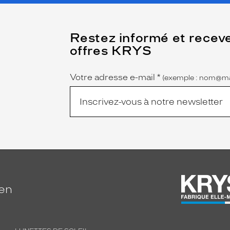
(Ce
Restez informé et recev
champ
offres KRYS
est
Name
obligatoire)
Votre adresse e-mail
*
(exemple : nom@ma
ien