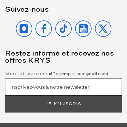
Suivez-nous
INSTAGRAM
FACEBOOK
TIKTOK
YOUTUBE
X
Restez informé et recevez nos
(Ce
champ
offres KRYS
est
Name
obligatoire)
Votre adresse e-mail
*
(exemple : nom@mail.com)
JE M'INSCRIS