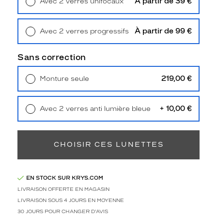
À partir de 39 €
Avec 2 verres unifocaux
Type
Retrait en magasin
Offert
de
montage
À partir de 99 €
Avec 2 verres progressifs
Retrait en magasin
Offert
Cerclé
Taille
Sans correction
de
monture
219,00 €
Monture seule
Livraison à domicile
5,90 €
M
Retrait en magasin
Offert
Afficher
+ 10,00 €
Avec 2 verres anti lumière bleue
la
Retrait en magasin
Offert
mention
Prix
web
CHOISIR CES LUNETTES
Non
Matière
EN STOCK SUR KRYS.COM
Plastique
LIVRAISON OFFERTE EN MAGASIN
Fournisseur
LIVRAISON SOUS 4 JOURS EN MOYENNE
30 JOURS POUR CHANGER D'AVIS
Safilo