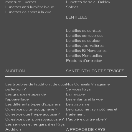
monture + verres
Lunettes de soleil Oakley
Lunettes anti-lumière bleue
Soldes
Lunettes de sport à la vue
LENTILLES
Lentilles de contact
Lentilles correctrices
Lentilles de couleur
Lentilles Journalières
Lentilles Bi Mensuelles
Lentilles Mensuelles
Produits d'entretien
AUDITION
SANTÉ, STYLES ET SERVICES
Les troubles de l’audition : de quoi
Nos Conseils Visagisme
parle-t-on ?
Services Krys
Les grandes étapes de
La myopie
l'appareillage
Les enfants et la vue
Les différents types d’appareils
Le strabisme
Qu’est-ce qu'un acouphène ?
Le glaucome : symptômes et
Qu'est-ce que l'hyperacousie ?
traitement
Qu’est-ce que la presbyacousie ?
Paupière qui tremble ?
Les services et les garanties Krys
Audition
A PROPOS DE KRYS