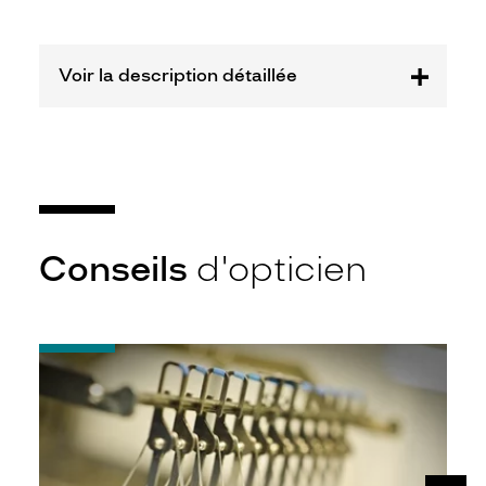
France
Sarl
Marque
Voir la description détaillée
Boss
Conseils
d'opticien
-
Quel
indice
d’amincissement
?
SUIV