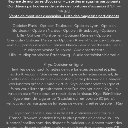
Reprise de montures d’occasion - Liste des magasins participants
Conditions particulières de vente de montures d’occasion
[PDF —
94
Ko
]
Vente de montures d’occasion - Liste des magasins participants
Opticien Paris
-
Opticien Toulouse
-
Opticien Lyon
-
Opticien
Bordeaux
-
Opticien Nantes
-
Opticien Strasbourg
-
Opticien
Lille
-
Opticien Montpellier
-
Opticien Rennes
-
Opticien
Grenoble
-
Opticien Marseille
-
Opticien Aix-en-Provence
-
Opticien
Reims
-
Opticien Angers
-
Opticien Nancy
-
Audioprothésiste Paris
-
Audioprothésiste Toulouse
-
Audioprothésiste
Lille
-
Audioprothésiste Strasbourg
-
Audioprothésiste Marseille
Krys, Opticien en ligne :
lentilles de contact
,
lunettes de vue
,
lunettes de soleil
et
piles
audio
Krys.com : Site de vente en ligne de lunettes de soleil, de
lunettes de vue, de
lentilles de contact
, et de piles audios. Essayez
vos lunettes grâce au miroir virtuel Krys, commandez en ligne et
faites vous livrer gratuitement chez l'un des opticiens Krys. La
livraison est offerte pour un retrait dans le réseau Krys. Bénéficiez
également de la garantie "Satisfait ou remboursé 30 jours".
Retrouvez nos marques de lunettes de vue et
lunettes de soleil : Ray
Ban
Krys.com : C’est aussi plus de 1000 opticiens dans toute la
France.
Trouvez l’opticien Krys le plus proche de chez vous
. Les
lunettes/lentilles sont des dispositifs médicaux qui constituent des
produits de santé réglementés portant à ce titre le marquage CE.