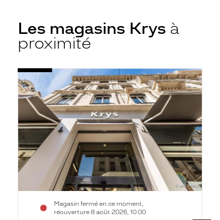
Les magasins Krys
à
proximité
Voir
Opticien
la
Lyon
fiche
2e
-
Rue
Herriot
-
Krys
Magasin fermé en ce moment,
réouverture 8 août 2026, 10:00