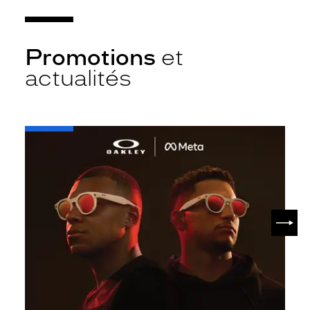
Promotions
et
actualités
-
Oakley
META
SUIV