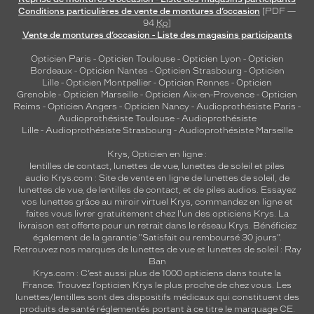
Conditions particulières de vente de montures d’occasion
[PDF —
94
Ko
]
Vente de montures d’occasion - Liste des magasins participants
Opticien Paris
-
Opticien Toulouse
-
Opticien Lyon
-
Opticien
Bordeaux
-
Opticien Nantes
-
Opticien Strasbourg
-
Opticien
Lille
-
Opticien Montpellier
-
Opticien Rennes
-
Opticien
Grenoble
-
Opticien Marseille
-
Opticien Aix-en-Provence
-
Opticien
Reims
-
Opticien Angers
-
Opticien Nancy
-
Audioprothésiste Paris
-
Audioprothésiste Toulouse
-
Audioprothésiste
Lille
-
Audioprothésiste Strasbourg
-
Audioprothésiste Marseille
Krys, Opticien en ligne :
lentilles de contact
,
lunettes de vue
,
lunettes de soleil
et
piles
audio
Krys.com : Site de vente en ligne de lunettes de soleil, de
lunettes de vue, de
lentilles de contact
, et de piles audios. Essayez
vos lunettes grâce au miroir virtuel Krys, commandez en ligne et
faites vous livrer gratuitement chez l'un des opticiens Krys. La
livraison est offerte pour un retrait dans le réseau Krys. Bénéficiez
également de la garantie "Satisfait ou remboursé 30 jours".
Retrouvez nos marques de lunettes de vue et
lunettes de soleil : Ray
Ban
Krys.com : C’est aussi plus de 1000 opticiens dans toute la
France.
Trouvez l’opticien Krys le plus proche de chez vous
. Les
lunettes/lentilles sont des dispositifs médicaux qui constituent des
produits de santé réglementés portant à ce titre le marquage CE.