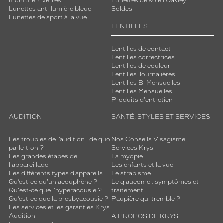
monture + verres
Lunettes de soleil Oakley
Lunettes anti-lumière bleue
Soldes
Lunettes de sport à la vue
LENTILLES
Lentilles de contact
Lentilles correctrices
Lentilles de couleur
Lentilles Journalières
Lentilles Bi Mensuelles
Lentilles Mensuelles
Produits d'entretien
AUDITION
SANTÉ, STYLES ET SERVICES
Les troubles de l’audition : de quoi
Nos Conseils Visagisme
parle-t-on ?
Services Krys
Les grandes étapes de
La myopie
l'appareillage
Les enfants et la vue
Les différents types d’appareils
Le strabisme
Qu’est-ce qu'un acouphène ?
Le glaucome : symptômes et
Qu'est-ce que l'hyperacousie ?
traitement
Qu’est-ce que la presbyacousie ?
Paupière qui tremble ?
Les services et les garanties Krys
Audition
A PROPOS DE KRYS