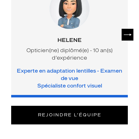
SUIV
HELENE
Opticien(ne) diplômé(e) - 10 an(s)
d’expérience
Experte en adaptation lentilles - Examen
de vue
Spécialiste confort visuel
REJOINDRE L’ÉQUIPE