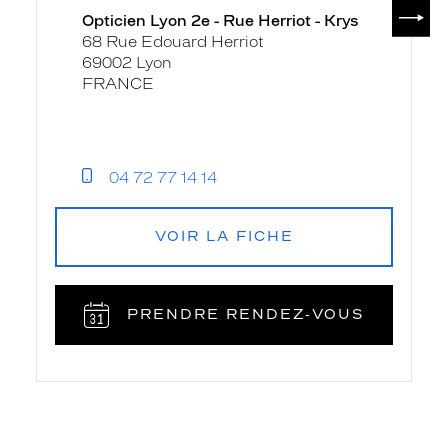
SUIV
Opticien Lyon 2e - Rue Herriot - Krys
68 Rue Edouard Herriot
69002 Lyon
FRANCE
04 72 77 14 14
VOIR LA FICHE
PRENDRE RENDEZ‑VOUS