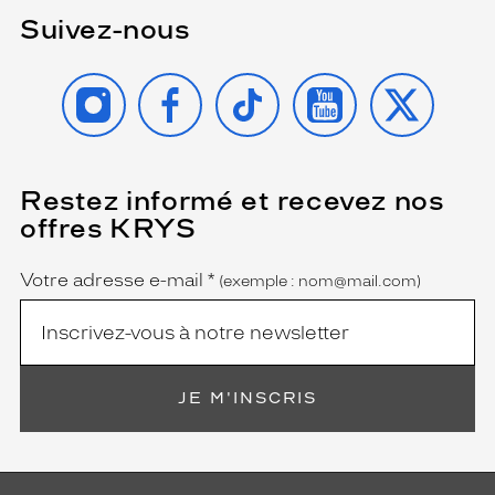
Suivez-nous
INSTAGRAM
FACEBOOK
TIKTOK
YOUTUBE
X
Restez informé et recevez nos
(Ce
champ
offres KRYS
est
Name
obligatoire)
Votre adresse e-mail
*
(exemple : nom@mail.com)
JE M'INSCRIS