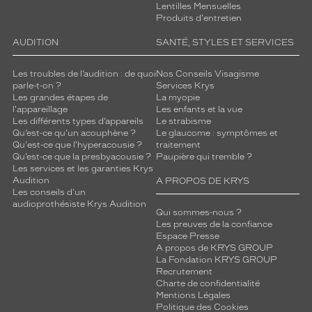
Lentilles Mensuelles
Produits d'entretien
AUDITION
SANTÉ, STYLES ET SERVICES
Les troubles de l’audition : de quoi
Nos Conseils Visagisme
parle-t-on ?
Services Krys
Les grandes étapes de
La myopie
l'appareillage
Les enfants et la vue
Les différents types d’appareils
Le strabisme
Qu’est-ce qu'un acouphène ?
Le glaucome : symptômes et
Qu'est-ce que l'hyperacousie ?
traitement
Qu’est-ce que la presbyacousie ?
Paupière qui tremble ?
Les services et les garanties Krys
Audition
A PROPOS DE KRYS
Les conseils d'un
audioprothésiste Krys Audition
Qui sommes-nous ?
Les preuves de la confiance
Espace Presse
A propos de KRYS GROUP
La Fondation KRYS GROUP
Recrutement
Charte de confidentialité
Mentions Légales
Politique des Cookies