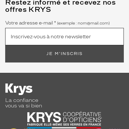
Restez informé et recevez nos
(Ce
champ
offres KRYS
est
Name
obligatoire)
Votre adresse e-mail
*
(exemple : nom@mail.com)
JE M'INSCRIS
La confiance
vous va si bien