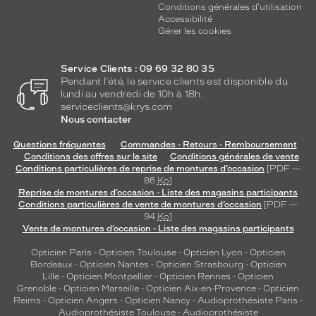
Conditions générales d'utilisation
Accessibilité
Gérer les cookies
Service Clients : 09 69 32 80 35
Pendant l'été, le service clients est disponible du
lundi au vendredi de 10h à 18h.
serviceclients@krys.com
Nous contacter
Questions fréquentes
Commandes - Retours - Remboursement
Conditions des offres sur le site
Conditions générales de vente
Conditions particulières de reprise de montures d’occasion
[PDF —
86
Ko
]
Reprise de montures d’occasion - Liste des magasins participants
Conditions particulières de vente de montures d’occasion
[PDF —
94
Ko
]
Vente de montures d’occasion - Liste des magasins participants
Opticien Paris
-
Opticien Toulouse
-
Opticien Lyon
-
Opticien
Bordeaux
-
Opticien Nantes
-
Opticien Strasbourg
-
Opticien
Lille
-
Opticien Montpellier
-
Opticien Rennes
-
Opticien
Grenoble
-
Opticien Marseille
-
Opticien Aix-en-Provence
-
Opticien
Reims
-
Opticien Angers
-
Opticien Nancy
-
Audioprothésiste Paris
-
Audioprothésiste Toulouse
-
Audioprothésiste