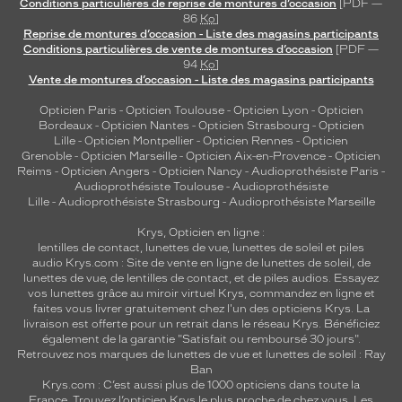
Conditions particulières de reprise de montures d’occasion
[PDF —
86
Ko
]
Reprise de montures d’occasion - Liste des magasins participants
Conditions particulières de vente de montures d’occasion
[PDF —
94
Ko
]
Vente de montures d’occasion - Liste des magasins participants
Opticien Paris
-
Opticien Toulouse
-
Opticien Lyon
-
Opticien
Bordeaux
-
Opticien Nantes
-
Opticien Strasbourg
-
Opticien
Lille
-
Opticien Montpellier
-
Opticien Rennes
-
Opticien
Grenoble
-
Opticien Marseille
-
Opticien Aix-en-Provence
-
Opticien
Reims
-
Opticien Angers
-
Opticien Nancy
-
Audioprothésiste Paris
-
Audioprothésiste Toulouse
-
Audioprothésiste
Lille
-
Audioprothésiste Strasbourg
-
Audioprothésiste Marseille
Krys, Opticien en ligne :
lentilles de contact
,
lunettes de vue
,
lunettes de soleil
et
piles
audio
Krys.com : Site de vente en ligne de lunettes de soleil, de
lunettes de vue, de
lentilles de contact
, et de piles audios. Essayez
vos lunettes grâce au miroir virtuel Krys, commandez en ligne et
faites vous livrer gratuitement chez l'un des opticiens Krys. La
livraison est offerte pour un retrait dans le réseau Krys. Bénéficiez
également de la garantie "Satisfait ou remboursé 30 jours".
Retrouvez nos marques de lunettes de vue et
lunettes de soleil : Ray
Ban
Krys.com : C’est aussi plus de 1000 opticiens dans toute la
France.
Trouvez l’opticien Krys le plus proche de chez vous
. Les