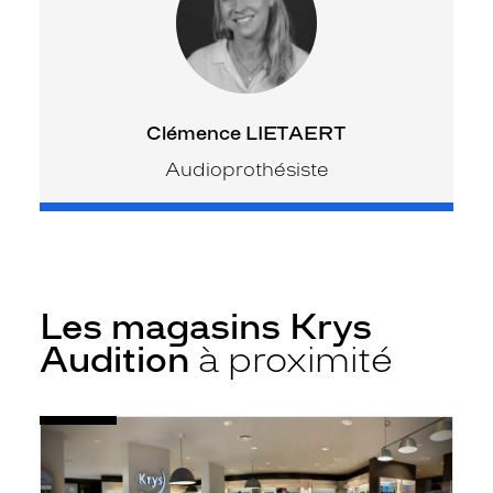
Clémence LIETAERT
Audioprothésiste
Les magasins Krys
Audition
à proximité
Voir
Audioprothésiste
la
Lyon
fiche
7e