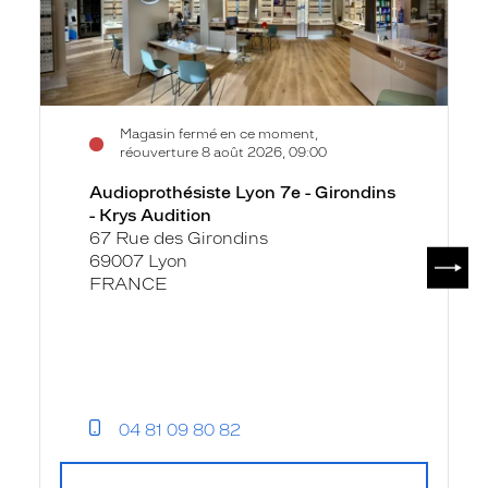
-
Girondins
-
Krys
Audition
Magasin fermé en ce moment,
réouverture 8 août 2026, 09:00
Audioprothésiste Lyon 7e - Girondins
- Krys Audition
67 Rue des Girondins
SUIV
69007 Lyon
FRANCE
04 81 09 80 82