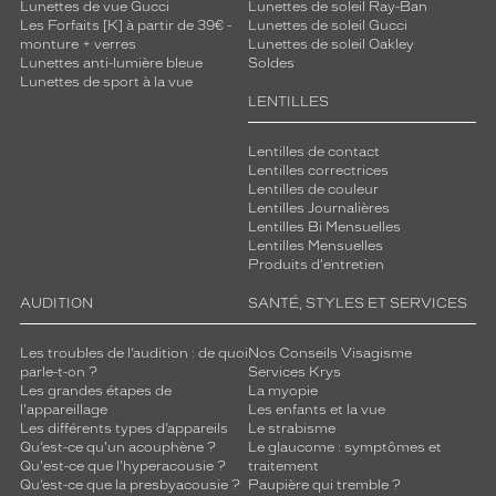
Lunettes de vue Gucci
Lunettes de soleil Ray-Ban
Les Forfaits [K] à partir de 39€ -
Lunettes de soleil Gucci
monture + verres
Lunettes de soleil Oakley
Lunettes anti-lumière bleue
Soldes
Lunettes de sport à la vue
LENTILLES
Lentilles de contact
Lentilles correctrices
Lentilles de couleur
Lentilles Journalières
Lentilles Bi Mensuelles
Lentilles Mensuelles
Produits d'entretien
AUDITION
SANTÉ, STYLES ET SERVICES
Les troubles de l’audition : de quoi
Nos Conseils Visagisme
parle-t-on ?
Services Krys
Les grandes étapes de
La myopie
l'appareillage
Les enfants et la vue
Les différents types d’appareils
Le strabisme
Qu’est-ce qu'un acouphène ?
Le glaucome : symptômes et
Qu'est-ce que l'hyperacousie ?
traitement
Qu’est-ce que la presbyacousie ?
Paupière qui tremble ?