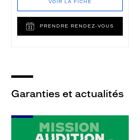
VOIR LA FICHE
PRENDRE RENDEZ‑VOUS
Garanties et actualités
-
Leur
audition
mérite