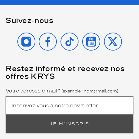
Suivez-nous
INSTAGRAM
FACEBOOK
TIKTOK
YOUTUBE
X
Restez informé et recevez nos
(Ce
champ
offres KRYS
est
Name
obligatoire)
Votre adresse e-mail
*
(exemple : nom@mail.com)
JE M'INSCRIS