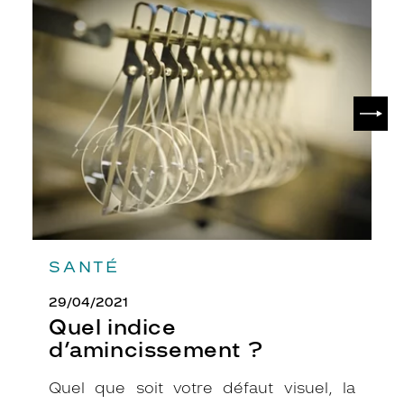
Quel
l
indice
e
d’amincissement
u
?
f
o
n
SUIV
c
é
t
e
x
t
u
r
é
SANTÉ
.
L
29/04/2021
a
Quel indice
r
d’amincissement ?
é
f
Quel que soit votre défaut visuel, la
é