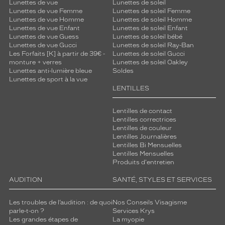
Lunettes de vue
Lunettes de soleil
e
Lunettes de vue Femme
Lunettes de soleil Femme
M
Lunettes de vue Homme
Lunettes de soleil Homme
a
Lunettes de vue Enfant
Lunettes de soleil Enfant
d
Lunettes de vue Guess
Lunettes de soleil bébé
Lunettes de vue Gucci
Lunettes de soleil Ray-Ban
e
Les Forfaits [K] à partir de 39€ -
Lunettes de soleil Gucci
m
monture + verres
Lunettes de soleil Oakley
o
Lunettes anti-lumière bleue
Soldes
i
Lunettes de sport à la vue
s
LENTILLES
e
l
Lentilles de contact
l
Lentilles correctrices
e
Lentilles de couleur
o
Lentilles Journalières
Lentilles Bi Mensuelles
f
Lentilles Mensuelles
f
Produits d'entretien
r
e
AUDITION
SANTÉ, STYLES ET SERVICES
u
n
Les troubles de l’audition : de quoi
Nos Conseils Visagisme
c
parle-t-on ?
Services Krys
o
Les grandes étapes de
La myopie