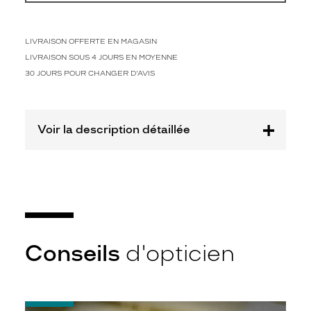
n
e
a
u
LIVRAISON OFFERTE EN MAGASIN
o
LIVRAISON SOUS 4 JOURS EN MOYENNE
r
30 JOURS POUR CHANGER D'AVIS
i
g
i
n
Voir la description détaillée
a
l
e
e
n
a
c
é
Conseils
d'opticien
t
a
t
e
b
-