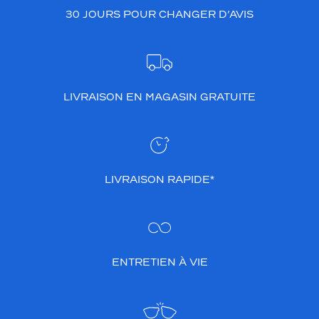
t
30 JOURS POUR CHANGER D’AVIS
r
u
c
t
u
LIVRAISON EN MAGASIN GRATUITE
r
e
c
e
r
c
LIVRAISON RAPIDE*
l
é
e
r
o
b
ENTRETIEN À VIE
u
s
t
e