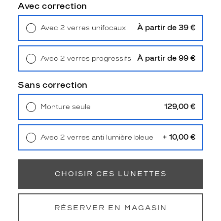
e
Avec correction
m
m
À partir de 39 €
Avec 2 verres unifocaux
e
Retrait en magasin
Offert
p
r
À partir de 99 €
Avec 2 verres progressifs
o
Retrait en magasin
Offert
p
o
Sans correction
s
e
129,00 €
Monture seule
u
Livraison à domicile
5,90 €
n
Retrait en magasin
Offert
e
+ 10,00 €
Avec 2 verres anti lumière bleue
f
Retrait en magasin
Offert
o
r
m
CHOISIR CES LUNETTES
e
t
o
RÉSERVER EN MAGASIN
n