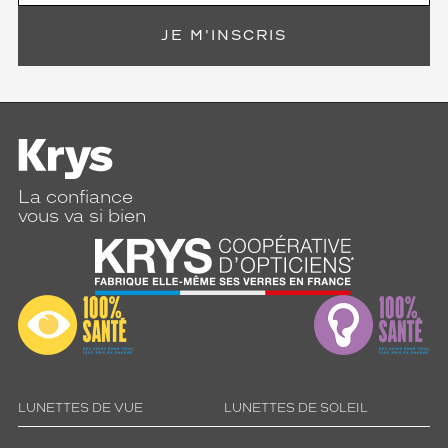
u
n
JE M'INSCRIS
r
e
g
a
r
d
a
f
La confiance
f
vous va si bien
i
r
m
é
.
C
e
m
o
d
LUNETTES DE VUE
LUNETTES DE SOLEIL
è
l