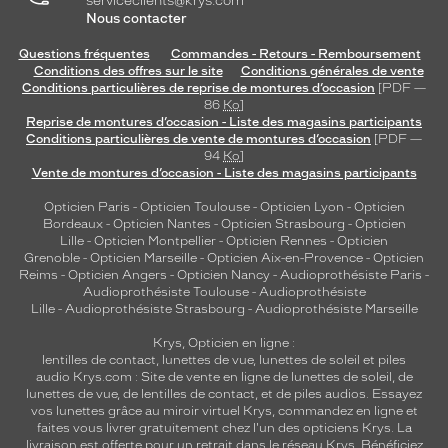
serviceclients@krys.com
e
Nous contacter
t
Questions fréquentes
Commandes - Retours - Remboursement
u
Conditions des offres sur le site
Conditions générales de vente
n
Conditions particulières de reprise de montures d’occasion
[PDF —
e
86
Ko
]
é
Reprise de montures d’occasion - Liste des magasins participants
l
Conditions particulières de vente de montures d’occasion
[PDF —
é
94
Ko
]
Vente de montures d’occasion - Liste des magasins participants
g
a
Opticien Paris
-
Opticien Toulouse
-
Opticien Lyon
-
Opticien
n
Bordeaux
-
Opticien Nantes
-
Opticien Strasbourg
-
Opticien
c
Lille
-
Opticien Montpellier
-
Opticien Rennes
-
Opticien
e
Grenoble
-
Opticien Marseille
-
Opticien Aix-en-Provence
-
Opticien
Reims
-
Opticien Angers
-
Opticien Nancy
-
Audioprothésiste Paris
-
c
Audioprothésiste Toulouse
-
Audioprothésiste
o
Lille
-
Audioprothésiste Strasbourg
-
Audioprothésiste Marseille
n
t
Krys, Opticien en ligne :
e
lentilles de contact
,
lunettes de vue
,
lunettes de soleil
et
piles
m
audio
Krys.com : Site de vente en ligne de lunettes de soleil, de
lunettes de vue, de
lentilles de contact
, et de piles audios. Essayez
p
vos lunettes grâce au miroir virtuel Krys, commandez en ligne et
o
faites vous livrer gratuitement chez l'un des opticiens Krys. La
r
livraison est offerte pour un retrait dans le réseau Krys. Bénéficiez