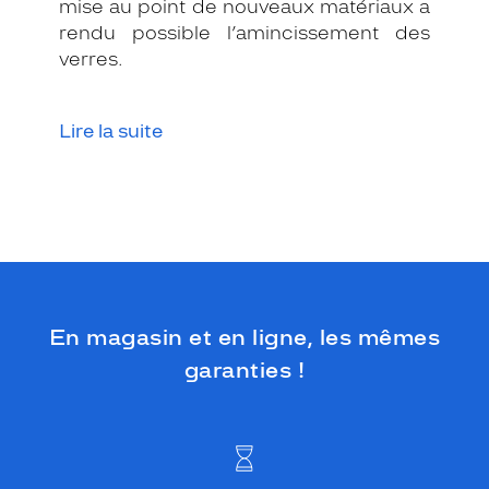
mise au point de nouveaux matériaux a
r
e
rendu possible l’amincissement des
n
verres.
c
e
m
Lire la suite
l
2
6
0
4
5
3
4
a
l
En magasin et en ligne, les mêmes
l
garanties !
i
e
u
n
e
s