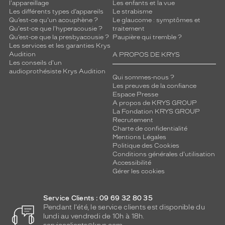
n
l'appareillage
Les enfants et la vue
Les différents types d’appareils
Le strabisme
f
Qu’est-ce qu'un acouphène ?
Le glaucome : symptômes et
o
Qu'est-ce que l'hyperacousie ?
traitement
r
Qu’est-ce que la presbyacousie ?
Paupière qui tremble ?
t
Les services et les garanties Krys
d
Audition
A PROPOS DE KRYS
e
Les conseils d'un
audioprothésiste Krys Audition
p
Qui sommes-nous ?
o
Les preuves de la confiance
r
Espace Presse
t
A propos de KRYS GROUP
La Fondation KRYS GROUP
e
Recrutement
x
Charte de confidentialité
c
Mentions Légales
e
Politique des Cookies
p
Conditions générales d'utilisation
t
Accessibilité
Gérer les cookies
i
o
n
Service Clients : 09 69 32 80 35
n
Pendant l'été, le service clients est disponible du
e
lundi au vendredi de 10h à 18h.
l