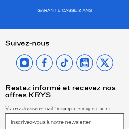
à
u
GARANTIE CASSE 2 ANS
n
d
e
s
i
Suivez-nous
g
n
s
INSTAGRAM
FACEBOOK
TIKTOK
YOUTUBE
X
i
n
g
u
l
Restez informé et recevez nos
(Ce
i
champ
offres KRYS
est
e
Name
obligatoire)
r
p
Votre adresse e-mail
*
(exemple : nom@mail.com)
o
u
r