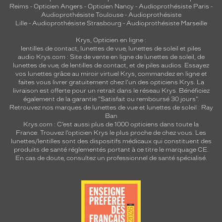
e
Reims
-
Opticien Angers
-
Opticien Nancy
-
Audioprothésiste Paris
-
e
Audioprothésiste Toulouse
-
Audioprothésiste
Lille
-
Audioprothésiste Strasbourg
-
Audioprothésiste Marseille
t
u
Krys, Opticien en ligne :
n
lentilles de contact
,
lunettes de vue
,
lunettes de soleil
et
piles
e
audio
Krys.com : Site de vente en ligne de lunettes de soleil, de
a
lunettes de vue, de
lentilles de contact
, et de piles audios. Essayez
l
vos lunettes grâce au miroir virtuel Krys, commandez en ligne et
faites vous livrer gratuitement chez l'un des opticiens Krys. La
l
livraison est offerte pour un retrait dans le réseau Krys. Bénéficiez
u
également de la garantie "Satisfait ou remboursé 30 jours".
r
Retrouvez nos marques de lunettes de vue et
lunettes de soleil : Ray
e
Ban
l
Krys.com : C’est aussi plus de 1000 opticiens dans toute la
é
France.
Trouvez l’opticien Krys le plus proche de chez vous
. Les
lunettes/lentilles sont des dispositifs médicaux qui constituent des
g
produits de santé réglementés portant à ce titre le marquage CE.
è
En cas de doute, consultez un professionnel de santé spécialisé.
r
e
p
o
u
r