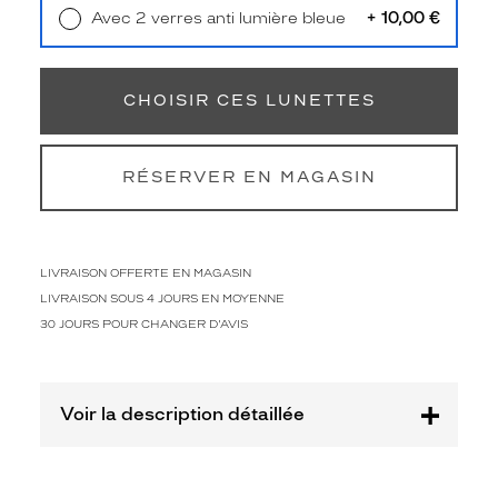
a
+ 10,00 €
Avec 2 verres anti lumière bleue
s
Retrait en magasin
Offert
s
i
q
CHOISIR CES LUNETTES
u
e
e
RÉSERVER EN MAGASIN
n
a
c
é
t
LIVRAISON OFFERTE EN MAGASIN
a
LIVRAISON SOUS 4 JOURS EN MOYENNE
t
30 JOURS POUR CHANGER D'AVIS
e
g
r
i
Voir la description détaillée
s
f
o
n