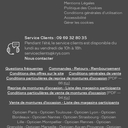
Mentions Légales
m
Politique des Cookies
e
Conditions générales d'utilisation
n
Accessibilité
t
Gérer les cookies
u
n
Service Clients : 09 69 32 80 35
e
Pendant l'été, le service clients est disponible du
s
lundi au vendredi de 10h à 18h.
t
serviceclients@krys.com
r
Nous contacter
u
c
Questions fréquentes
Commandes - Retours - Remboursement
t
Conditions des offres sur le site
Conditions générales de vente
Conditions particulières de reprise de montures d’occasion
[PDF —
u
86
Ko
]
r
Reprise de montures d’occasion - Liste des magasins participants
e
Conditions particulières de vente de montures d’occasion
[PDF —
r
94
Ko
]
o
Vente de montures d’occasion - Liste des magasins participants
b
Opticien Paris
-
Opticien Toulouse
-
Opticien Lyon
-
Opticien
u
Bordeaux
-
Opticien Nantes
-
Opticien Strasbourg
-
Opticien
s
Lille
-
Opticien Montpellier
-
Opticien Rennes
-
Opticien
t
Grenoble
-
Opticien Marseille
-
Opticien Aix-en-Provence
-
Opticien