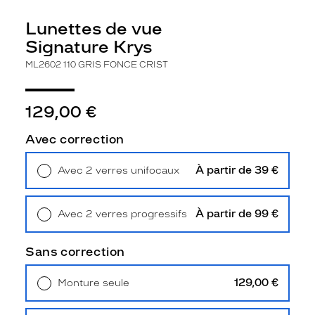
t
u
Lunettes de vue
n
Signature Krys
e
s
ML2602 110 GRIS FONCE CRIST
i
l
h
129,00 €
o
u
Avec correction
e
t
À partir de 39 €
Avec 2 verres unifocaux
t
Retrait en magasin
Offert
e
c
À partir de 99 €
Avec 2 verres progressifs
a
Retrait en magasin
Offert
r
r
Sans correction
é
e
129,00 €
Monture seule
c
Livraison à domicile
5,90 €
l
Retrait en magasin
Offert