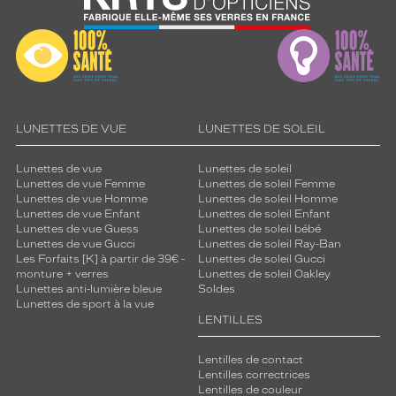
t
é
a
u
v
i
s
LUNETTES DE VUE
LUNETTES DE SOLEIL
a
g
Lunettes de vue
Lunettes de soleil
e
Lunettes de vue Femme
Lunettes de soleil Femme
.
Lunettes de vue Homme
Lunettes de soleil Homme
C
Lunettes de vue Enfant
Lunettes de soleil Enfant
e
Lunettes de vue Guess
Lunettes de soleil bébé
m
Lunettes de vue Gucci
Lunettes de soleil Ray-Ban
o
Les Forfaits [K] à partir de 39€ -
Lunettes de soleil Gucci
monture + verres
Lunettes de soleil Oakley
d
Lunettes anti-lumière bleue
Soldes
è
Lunettes de sport à la vue
l
LENTILLES
e
S
Lentilles de contact
i
Lentilles correctrices
g
Lentilles de couleur