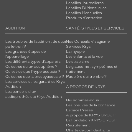
n
Lentilles Journalières
a
Lentilles Bi Mensuelles
t
Lentilles Mensuelles
Produits d'entretien
u
r
AUDITION
SANTÉ, STYLES ET SERVICES
e
K
Les troubles de l’audition : de quoi
Nos Conseils Visagisme
r
parle-t-on ?
Services Krys
y
Les grandes étapes de
La myopie
s
l'appareillage
Les enfants et la vue
c
Les différents types d’appareils
Le strabisme
o
Qu’est-ce qu'un acouphène ?
Le glaucome : symptômes et
Qu'est-ce que l'hyperacousie ?
traitement
m
Qu’est-ce que la presbyacousie ?
Paupière qui tremble ?
b
Les services et les garanties Krys
i
Audition
A PROPOS DE KRYS
n
Les conseils d'un
e
audioprothésiste Krys Audition
Qui sommes-nous ?
h
Les preuves de la confiance
a
Espace Presse
b
A propos de KRYS GROUP
i
La Fondation KRYS GROUP
l
Recrutement
Charte de confidentialité
e