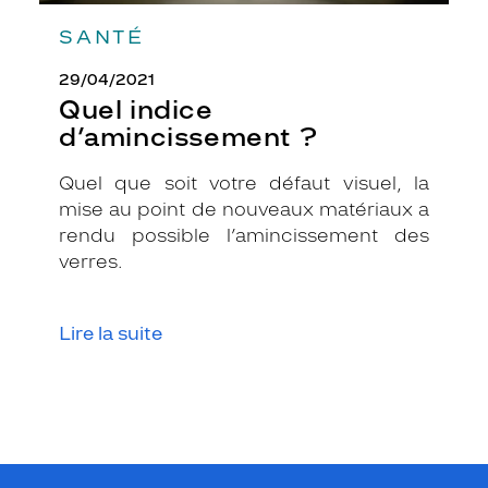
c
e
SANTÉ
M
a
29/04/2021
d
Quel indice
e
d’amincissement ?
m
o
i
Quel que soit votre défaut visuel, la
s
mise au point de nouveaux matériaux a
e
rendu possible l’amincissement des
l
verres.
l
e
j
Lire la suite
o
u
e
s
u
r
l
a