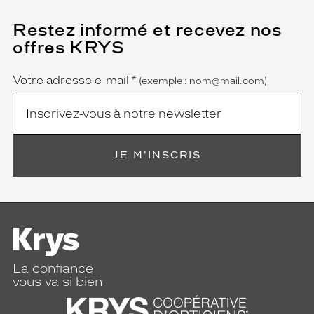
d
e
Restez informé et recevez nos
(Ce
l
champ
u
offres KRYS
est
Name
m
obligatoire)
i
Votre adresse e-mail
*
(exemple : nom@mail.com)
n
o
s
i
t
é
JE M'INSCRIS
e
t
d
e
m
o
d
La confiance
e
vous va si bien
r
n
i