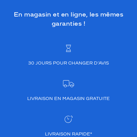
t
r
En magasin et en ligne, les mêmes
a
garanties !
n
s
p
a
r
e
n
30 JOURS POUR CHANGER D’AVIS
c
e
d
e
s
a
LIVRAISON EN MAGASIN GRATUITE
m
a
t
i
è
r
LIVRAISON RAPIDE*