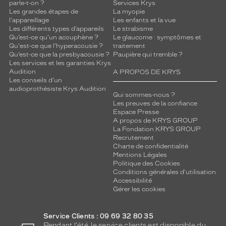
parle-t-on ?
Services Krys
Les grandes étapes de
La myopie
l'appareillage
Les enfants et la vue
Les différents types d’appareils
Le strabisme
Qu’est-ce qu'un acouphène ?
Le glaucome : symptômes et
Qu'est-ce que l'hyperacousie ?
traitement
Qu’est-ce que la presbyacousie ?
Paupière qui tremble ?
Les services et les garanties Krys
Audition
A PROPOS DE KRYS
Les conseils d'un
audioprothésiste Krys Audition
Qui sommes-nous ?
Les preuves de la confiance
Espace Presse
A propos de KRYS GROUP
La Fondation KRYS GROUP
Recrutement
Charte de confidentialité
Mentions Légales
Politique des Cookies
Conditions générales d'utilisation
Accessibilité
Gérer les cookies
Service Clients : 09 69 32 80 35
Pendant l'été, le service clients est disponible du