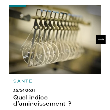
-
Quel
indice
d’amincissement
?
SUIV
SANTÉ
29/04/2021
Quel indice
d’amincissement ?