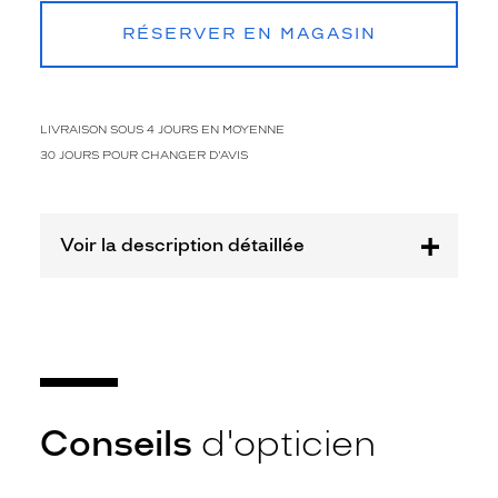
monture
RÉSERVER EN MAGASIN
M
Matière
Plastique
LIVRAISON SOUS 4 JOURS EN MOYENNE
Fournisseur
30 JOURS POUR CHANGER D'AVIS
Marchon
France
SA
Voir la description détaillée
Marque
Longchamp
Conseils
d'opticien