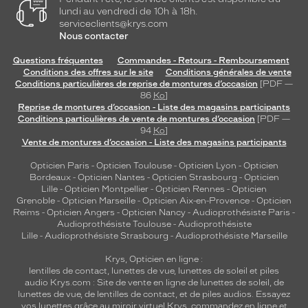
lundi au vendredi de 10h à 18h.
serviceclients@krys.com
Nous contacter
Questions fréquentes
Commandes - Retours - Remboursement
Conditions des offres sur le site
Conditions générales de vente
Conditions particulières de reprise de montures d’occasion
[PDF —
86
Ko
]
Reprise de montures d’occasion - Liste des magasins participants
Conditions particulières de vente de montures d’occasion
[PDF —
94
Ko
]
Vente de montures d’occasion - Liste des magasins participants
Opticien Paris
-
Opticien Toulouse
-
Opticien Lyon
-
Opticien
Bordeaux
-
Opticien Nantes
-
Opticien Strasbourg
-
Opticien
Lille
-
Opticien Montpellier
-
Opticien Rennes
-
Opticien
Grenoble
-
Opticien Marseille
-
Opticien Aix-en-Provence
-
Opticien
Reims
-
Opticien Angers
-
Opticien Nancy
-
Audioprothésiste Paris
-
Audioprothésiste Toulouse
-
Audioprothésiste
Lille
-
Audioprothésiste Strasbourg
-
Audioprothésiste Marseille
Krys, Opticien en ligne :
lentilles de contact
,
lunettes de vue
,
lunettes de soleil
et
piles
audio
Krys.com : Site de vente en ligne de lunettes de soleil, de
lunettes de vue, de
lentilles de contact
, et de piles audios. Essayez
vos lunettes grâce au miroir virtuel Krys, commandez en ligne et