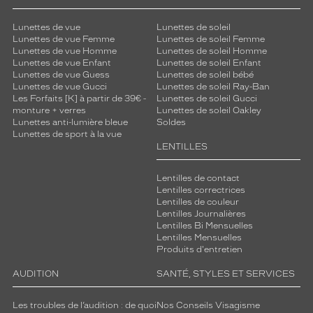
Lunettes de vue
Lunettes de soleil
Lunettes de vue Femme
Lunettes de soleil Femme
Lunettes de vue Homme
Lunettes de soleil Homme
Lunettes de vue Enfant
Lunettes de soleil Enfant
Lunettes de vue Guess
Lunettes de soleil bébé
Lunettes de vue Gucci
Lunettes de soleil Ray-Ban
Les Forfaits [K] à partir de 39€ -
Lunettes de soleil Gucci
monture + verres
Lunettes de soleil Oakley
Lunettes anti-lumière bleue
Soldes
Lunettes de sport à la vue
LENTILLES
Lentilles de contact
Lentilles correctrices
Lentilles de couleur
Lentilles Journalières
Lentilles Bi Mensuelles
Lentilles Mensuelles
Produits d'entretien
AUDITION
SANTÉ, STYLES ET SERVICES
Les troubles de l’audition : de quoi
Nos Conseils Visagisme