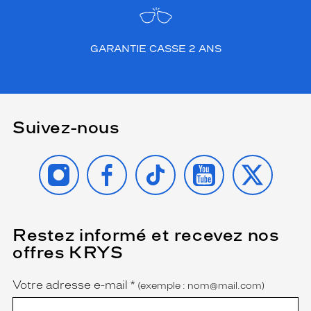
GARANTIE CASSE 2 ANS
Suivez-nous
INSTAGRAM
FACEBOOK
TIKTOK
YOUTUBE
X
Restez informé et recevez nos
(Ce
champ
offres KRYS
est
Name
obligatoire)
Votre adresse e-mail
*
(exemple : nom@mail.com)