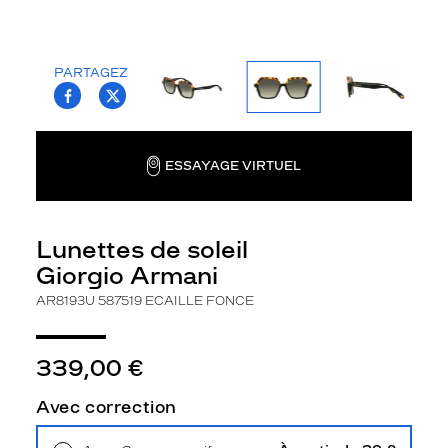
la
monture
Carré
PARTAGEZ
T.PROJECT.KRYS.FRONT.SHARE_FACEBOO
T.PROJECT.KRYS.FRONT.SHARE_TWI
Couleur
de
la
monture
ESSAYAGE VIRTUEL
587519
Ecaille
Fonce
Lunettes de soleil
Couleur
Giorgio Armani
du
verre
AR8193U 587519 ECAILLE FONCE
Gris
dégradé
339,00 €
Indice
de
Avec correction
protection