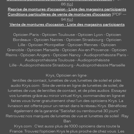
86
Ko
]
Reprise de montures d’occasion - Liste des magasins participants
Conditions particulières de vente de montures d’occasion
[PDF —
94
Ko
]
Vente de montures d’occasion - Liste des magasins participants
Opticien Paris
-
Opticien Toulouse
-
Opticien Lyon
-
Opticien
Bordeaux
-
Opticien Nantes
-
Opticien Strasbourg
-
Opticien
Lille
-
Opticien Montpellier
-
Opticien Rennes
-
Opticien
Grenoble
-
Opticien Marseille
-
Opticien Aix-en-Provence
-
Opticien
Reims
-
Opticien Angers
-
Opticien Nancy
-
Audioprothésiste Paris
-
Audioprothésiste Toulouse
-
Audioprothésiste
Lille
-
Audioprothésiste Strasbourg
-
Audioprothésiste Marseille
Krys, Opticien en ligne :
lentilles de contact
,
lunettes de vue
,
lunettes de soleil
et
piles
audio
Krys.com : Site de vente en ligne de lunettes de soleil, de
lunettes de vue, de
lentilles de contact
, et de piles audios. Essayez
vos lunettes grâce au miroir virtuel Krys, commandez en ligne et
faites vous livrer gratuitement chez l'un des opticiens Krys. La
livraison est offerte pour un retrait dans le réseau Krys. Bénéficiez
également de la garantie "Satisfait ou remboursé 30 jours".
Retrouvez nos marques de lunettes de vue et
lunettes de soleil : Ray
Ban
Krys.com : C’est aussi plus de 1000 opticiens dans toute la
France.
Trouvez l’opticien Krys le plus proche de chez vous
. Les