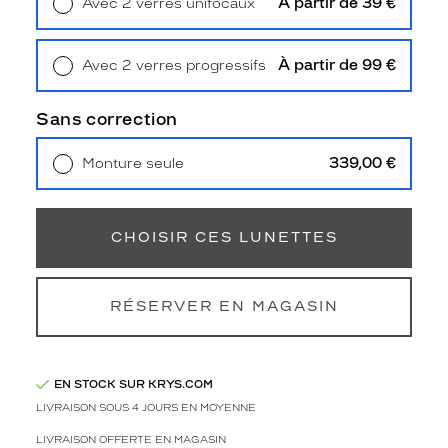
À partir de 39 €
Avec 2 verres unifocaux
3
Retrait en magasin
Offert
Polarisant
À partir de 99 €
Non
Avec 2 verres progressifs
Retrait en magasin
Offert
Type
de
Sans correction
verres
compatibles
339,00 €
Monture seule
Livraison à domicile
5,90 €
Progressifs
Retrait en magasin
Offert
Unifocaux
Type
CHOISIR CES LUNETTES
de
montage
Cerclé
RÉSERVER EN MAGASIN
Taille
de
monture
EN STOCK SUR KRYS.COM
L
LIVRAISON SOUS 4 JOURS EN MOYENNE
Afficher
LIVRAISON OFFERTE EN MAGASIN
la