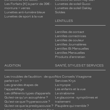
Les Forfaits [K] à partir de 39€ -
Lunettes de soleil Gucci
monture + verres
Lunettes de soleil Oakley
Lunettes anti-lumière bleue
Soldes
Lunettes de sport à la vue
LENTILLES
Lentilles de contact
Lentilles correctrices
Lentilles de couleur
Lentilles Journalières
Lentilles Bi Mensuelles
Lentilles Mensuelles
Produits d'entretien
AUDITION
SANTÉ, STYLES ET SERVICES
Les troubles de l’audition : de quoi
Nos Conseils Visagisme
parle-t-on ?
Services Krys
Les grandes étapes de
La myopie
l'appareillage
Les enfants et la vue
Les différents types d’appareils
Le strabisme
Qu’est-ce qu'un acouphène ?
Le glaucome : symptômes et
Qu'est-ce que l'hyperacousie ?
traitement
Qu’est-ce que la presbyacousie ?
Paupière qui tremble ?