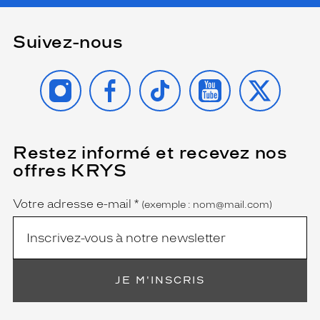
Suivez-nous
INSTAGRAM
FACEBOOK
TIKTOK
YOUTUBE
X
Restez informé et recevez nos
(Ce
champ
offres KRYS
est
Name
obligatoire)
Votre adresse e-mail
*
(exemple : nom@mail.com)
JE M'INSCRIS