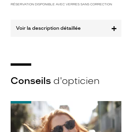
RÉSERVATION DISPONIBLE AVEC VERRES SANS CORRECTION
mention
Prix
web
Voir la description détaillée
Non
Matière
Plastique
Fournisseur
Luxottica
Marque
Giorgio
Conseils
d'opticien
Armani
-
Notice
d'utilisation
de
votre
paire