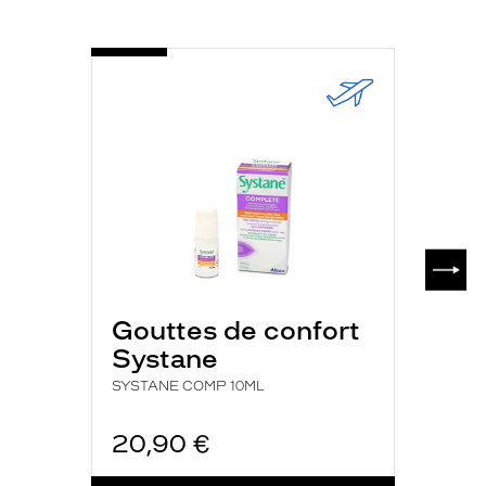
-
SYSTANE
COMP
10ML
SUIV
Gouttes de confort
Systane
SYSTANE COMP 10ML
20,90 €