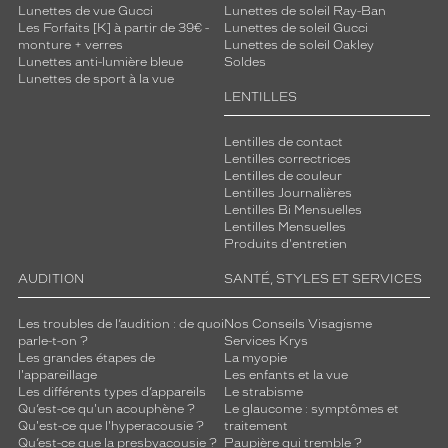
Lunettes de vue Gucci
Lunettes de soleil Ray-Ban
Les Forfaits [K] à partir de 39€ -
Lunettes de soleil Gucci
monture + verres
Lunettes de soleil Oakley
Lunettes anti-lumière bleue
Soldes
Lunettes de sport à la vue
LENTILLES
Lentilles de contact
Lentilles correctrices
Lentilles de couleur
Lentilles Journalières
Lentilles Bi Mensuelles
Lentilles Mensuelles
Produits d'entretien
AUDITION
SANTÉ, STYLES ET SERVICES
Les troubles de l’audition : de quoi
Nos Conseils Visagisme
parle-t-on ?
Services Krys
Les grandes étapes de
La myopie
l'appareillage
Les enfants et la vue
Les différents types d’appareils
Le strabisme
Qu’est-ce qu'un acouphène ?
Le glaucome : symptômes et
Qu'est-ce que l'hyperacousie ?
traitement
Qu’est-ce que la presbyacousie ?
Paupière qui tremble ?