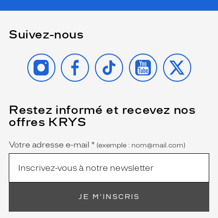
Suivez-nous
INSTAGRAM
FACEBOOK
TIKTOK
YOUTUBE
X
Restez informé et recevez nos
(Ce
champ
offres KRYS
est
Name
obligatoire)
Votre adresse e-mail
*
(exemple : nom@mail.com)
JE M'INSCRIS