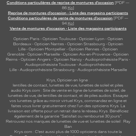
Conditions particulières de reprise de montures d’occasion
[PDF —
86
Ko
]
Reprise de montures d’occasion - Liste des magasins participants
Conditions particulières de vente de montures d’occasion
[PDF —
94
Ko
]
Vente de montures d’occasion - Liste des magasins participants
Opticien Paris
-
Opticien Toulouse
-
Opticien Lyon
-
Opticien
Bordeaux
-
Opticien Nantes
-
Opticien Strasbourg
-
Opticien
Lille
-
Opticien Montpellier
-
Opticien Rennes
-
Opticien
Grenoble
-
Opticien Marseille
-
Opticien Aix-en-Provence
-
Opticien
Reims
-
Opticien Angers
-
Opticien Nancy
-
Audioprothésiste Paris
-
Audioprothésiste Toulouse
-
Audioprothésiste
Lille
-
Audioprothésiste Strasbourg
-
Audioprothésiste Marseille
Krys, Opticien en ligne :
lentilles de contact
,
lunettes de vue
,
lunettes de soleil
et
piles
audio
Krys.com : Site de vente en ligne de lunettes de soleil, de
lunettes de vue, de
lentilles de contact
, et de piles audios. Essayez
vos lunettes grâce au miroir virtuel Krys, commandez en ligne et
faites vous livrer gratuitement chez l'un des opticiens Krys. La
livraison est offerte pour un retrait dans le réseau Krys. Bénéficiez
également de la garantie "Satisfait ou remboursé 30 jours".
Retrouvez nos marques de lunettes de vue et
lunettes de soleil : Ray
Ban
Krys.com : C’est aussi plus de 1000 opticiens dans toute la