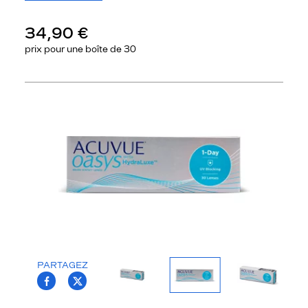
34,90 €
prix pour une
boîte de 30
Précédent
Sui
PARTAGEZ
T.PROJECT.KRYS.FRONT.SHARE_FACEBOO
T.PROJECT.KRYS.FRONT.SHARE_TWI