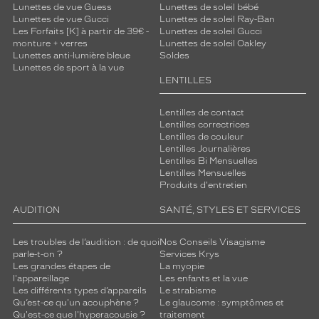
Lunettes de vue Guess
Lunettes de soleil bébé
Non
Lunettes de vue Gucci
Lunettes de soleil Ray-Ban
Type
Les Forfaits [K] à partir de 39€ -
Lunettes de soleil Gucci
monture + verres
Lunettes de soleil Oakley
de
Lunettes anti-lumière bleue
Soldes
verres
Lunettes de sport à la vue
compatibles
LENTILLES
Progressifs
Lentilles de contact
Unifocaux
Lentilles correctrices
Type
Lentilles de couleur
de
Lentilles Journalières
montage
Lentilles Bi Mensuelles
Lentilles Mensuelles
Produits d'entretien
Cerclé
Taille
AUDITION
SANTÉ, STYLES ET SERVICES
de
monture
Les troubles de l’audition : de quoi
Nos Conseils Visagisme
parle-t-on ?
Services Krys
L
Les grandes étapes de
La myopie
Matière
l'appareillage
Les enfants et la vue
Les différents types d’appareils
Le strabisme
Métal
Qu’est-ce qu'un acouphène ?
Le glaucome : symptômes et
Qu'est-ce que l'hyperacousie ?
traitement
Fournisseur