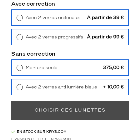
n
Avec correction
t
L
À partir de 39 €
Avec 2 verres unifocaux
a
Retrait en magasin
Offert
u
r
À partir de 99 €
Avec 2 verres progressifs
e
Retrait en magasin
Offert
n
t
Sans correction
p
r
375,00 €
Monture seule
é
Livraison à domicile
5,90 €
s
Retrait en magasin
Offert
e
+ 10,00 €
Avec 2 verres anti lumière bleue
n
Retrait en magasin
Offert
t
e
n
CHOISIR CES LUNETTES
t
u
n
EN STOCK SUR KRYS.COM
e
LIVRAISON OFFERTE EN MAGASIN