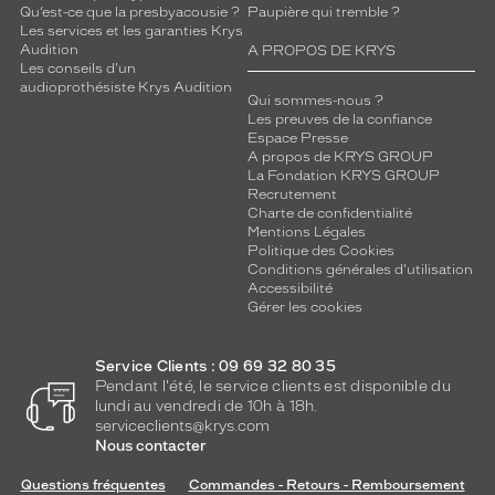
Qu’est-ce que la presbyacousie ?
Paupière qui tremble ?
Les services et les garanties Krys
Kering
Audition
A PROPOS DE KRYS
Eyewear
Les conseils d'un
Marque
audioprothésiste Krys Audition
Qui sommes-nous ?
Saint
Les preuves de la confiance
Laurent
Espace Presse
A propos de KRYS GROUP
La Fondation KRYS GROUP
Recrutement
Charte de confidentialité
Mentions Légales
Politique des Cookies
Conditions générales d'utilisation
Accessibilité
Gérer les cookies
Service Clients : 09 69 32 80 35
Pendant l'été, le service clients est disponible du
lundi au vendredi de 10h à 18h.
serviceclients@krys.com
Nous contacter
Questions fréquentes
Commandes - Retours - Remboursement