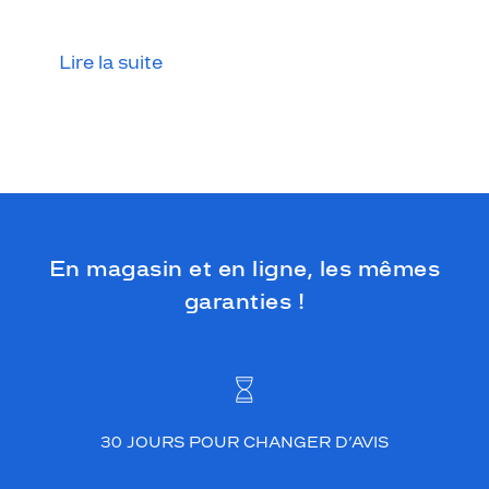
t
e
s
Lire la suite
p
o
u
r
u
n
e
f
e
En magasin et en ligne, les mêmes
m
m
garanties !
e
e
n
q
u
ê
t
30 JOURS POUR CHANGER D’AVIS
e
d