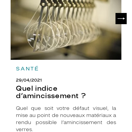
?
i
l
SUIV
l
e
s
u
b
t
i
l
e
SANTÉ
m
e
29/04/2021
n
t
Quel indice
,
d’amincissement ?
p
a
Quel que soit votre défaut visuel, la
r
mise au point de nouveaux matériaux a
f
a
rendu possible l’amincissement des
i
verres.