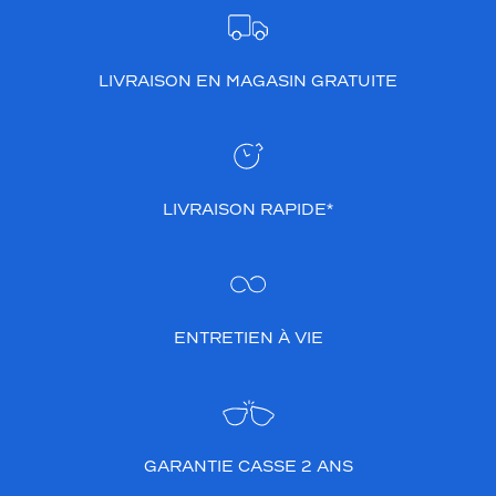
'
u
n
LIVRAISON EN MAGASIN GRATUITE
a
c
c
e
s
s
LIVRAISON RAPIDE*
o
i
r
e
c
h
ENTRETIEN À VIE
i
c
e
t
m
i
GARANTIE CASSE 2 ANS
n