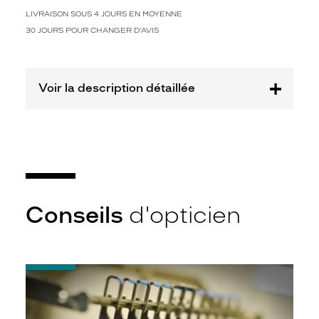
m
o
LIVRAISON SOUS 4 JOURS EN MOYENNE
n
30 JOURS POUR CHANGER D'AVIS
t
u
r
e
Voir la description détaillée
e
n
m
é
t
a
l
d
Conseils
d'opticien
o
r
é
q
-
u
Quel
i
indice
b
d’amincissement
r