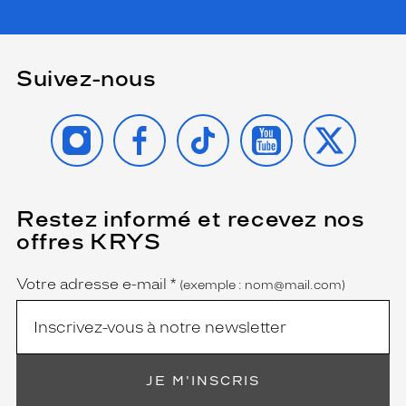
i
m
a
l
Suivez-nous
i
s
t
INSTAGRAM
FACEBOOK
TIKTOK
YOUTUBE
X
e
.
Dimensions
de
Restez informé et recevez nos
(Ce
la
champ
monture
offres KRYS
est
Name
obligatoire)
Votre adresse e-mail
*
(exemple : nom@mail.com)
5 mm
 mm
JE M'INSCRIS
 mm
 mm