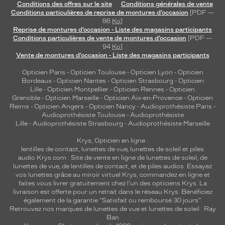
Conditions des offres sur le site
Conditions générales de vente
Conditions particulières de reprise de montures d’occasion
[PDF —
86
Ko
]
Reprise de montures d’occasion - Liste des magasins participants
Conditions particulières de vente de montures d’occasion
[PDF —
94
Ko
]
Vente de montures d’occasion - Liste des magasins participants
Opticien Paris
-
Opticien Toulouse
-
Opticien Lyon
-
Opticien
Bordeaux
-
Opticien Nantes
-
Opticien Strasbourg
-
Opticien
Lille
-
Opticien Montpellier
-
Opticien Rennes
-
Opticien
Grenoble
-
Opticien Marseille
-
Opticien Aix-en-Provence
-
Opticien
Reims
-
Opticien Angers
-
Opticien Nancy
-
Audioprothésiste Paris
-
Audioprothésiste Toulouse
-
Audioprothésiste
Lille
-
Audioprothésiste Strasbourg
-
Audioprothésiste Marseille
Krys, Opticien en ligne :
lentilles de contact
,
lunettes de vue
,
lunettes de soleil
et
piles
audio
Krys.com : Site de vente en ligne de lunettes de soleil, de
lunettes de vue, de
lentilles de contact
, et de piles audios. Essayez
vos lunettes grâce au miroir virtuel Krys, commandez en ligne et
faites vous livrer gratuitement chez l'un des opticiens Krys. La
livraison est offerte pour un retrait dans le réseau Krys. Bénéficiez
également de la garantie "Satisfait ou remboursé 30 jours".
Retrouvez nos marques de lunettes de vue et
lunettes de soleil : Ray
Ban