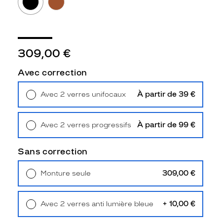
Type
de
montage
Cerclé
309,00 €
Taille
de
monture
Avec correction
M
À partir de 39 €
Avec 2 verres unifocaux
Matière
Retrait en magasin
Offert
Plastique
À partir de 99 €
Avec 2 verres progressifs
Fournisseur
Retrait en magasin
Offert
Luxottica
Sans correction
Marque
Miu
309,00 €
Monture seule
Miu
Livraison à domicile
5,90 €
Retrait en magasin
Offert
+ 10,00 €
Avec 2 verres anti lumière bleue
Retrait en magasin
Offert