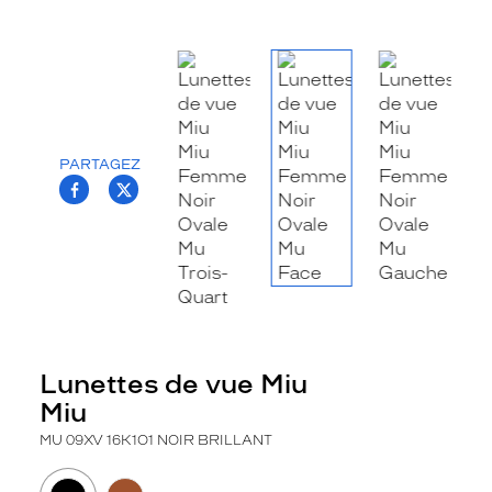
la
monture
Ovale
Couleur
de
la
PARTAGEZ
monture
T.PROJECT.KRYS.FRONT.SHARE_FACEBOO
T.PROJECT.KRYS.FRONT.SHARE_TWI
16K1O1
Noir
Brillant
Polarisant
Non
Type
de
Lunettes de vue Miu
verres
Miu
compatibles
MU 09XV 16K1O1 NOIR BRILLANT
Progressifs
Unifocaux