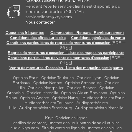
Service Clients : 09 69 32 80 35
Pendant l'été, le service clients est disponible du
lundi au vendredi de 10h à 18h.
serviceclients@krys.com
Nous contacter
Questions fréquentes
Commandes - Retours - Remboursement
Conditions des offres sur le site
Conditions générales de vente
Conditions particulières de reprise de montures d’occasion
[PDF —
86
Ko
]
Reprise de montures d’occasion - Liste des magasins participants
Conditions particulières de vente de montures d’occasion
[PDF —
94
Ko
]
Vente de montures d’occasion - Liste des magasins participants
Opticien Paris
-
Opticien Toulouse
-
Opticien Lyon
-
Opticien
Bordeaux
-
Opticien Nantes
-
Opticien Strasbourg
-
Opticien
Lille
-
Opticien Montpellier
-
Opticien Rennes
-
Opticien
Grenoble
-
Opticien Marseille
-
Opticien Aix-en-Provence
-
Opticien
Reims
-
Opticien Angers
-
Opticien Nancy
-
Audioprothésiste Paris
-
Audioprothésiste Toulouse
-
Audioprothésiste
Lille
-
Audioprothésiste Strasbourg
-
Audioprothésiste Marseille
Krys, Opticien en ligne :
lentilles de contact
,
lunettes de vue
,
lunettes de soleil
et
piles
audio
Krys.com : Site de vente en ligne de lunettes de soleil, de