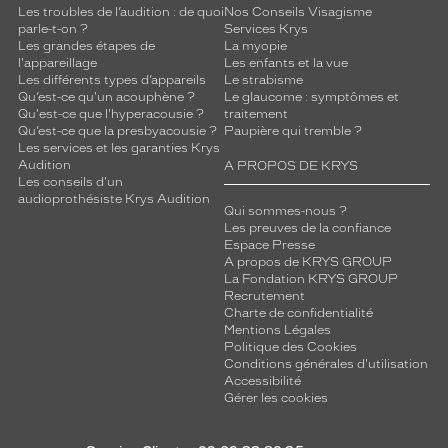
Les troubles de l’audition : de quoi
Nos Conseils Visagisme
parle-t-on ?
Services Krys
Les grandes étapes de
La myopie
l'appareillage
Les enfants et la vue
Les différents types d’appareils
Le strabisme
Qu’est-ce qu'un acouphène ?
Le glaucome : symptômes et
Qu'est-ce que l'hyperacousie ?
traitement
Qu’est-ce que la presbyacousie ?
Paupière qui tremble ?
Les services et les garanties Krys
Audition
A PROPOS DE KRYS
Les conseils d'un
audioprothésiste Krys Audition
Qui sommes-nous ?
Les preuves de la confiance
Espace Presse
A propos de KRYS GROUP
La Fondation KRYS GROUP
Recrutement
Charte de confidentialité
Mentions Légales
Politique des Cookies
Conditions générales d'utilisation
Accessibilité
Gérer les cookies