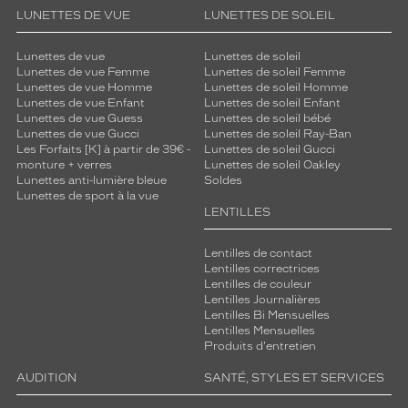
LUNETTES DE VUE
LUNETTES DE SOLEIL
Lunettes de vue
Lunettes de soleil
Lunettes de vue Femme
Lunettes de soleil Femme
Lunettes de vue Homme
Lunettes de soleil Homme
Lunettes de vue Enfant
Lunettes de soleil Enfant
Lunettes de vue Guess
Lunettes de soleil bébé
Lunettes de vue Gucci
Lunettes de soleil Ray-Ban
Les Forfaits [K] à partir de 39€ -
Lunettes de soleil Gucci
monture + verres
Lunettes de soleil Oakley
Lunettes anti-lumière bleue
Soldes
Lunettes de sport à la vue
LENTILLES
Lentilles de contact
Lentilles correctrices
Lentilles de couleur
Lentilles Journalières
Lentilles Bi Mensuelles
Lentilles Mensuelles
Produits d'entretien
AUDITION
SANTÉ, STYLES ET SERVICES