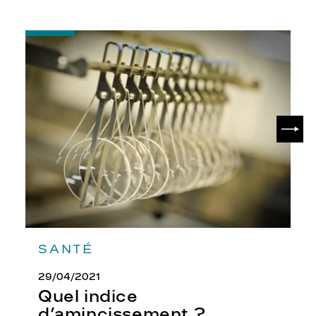
-
Quel
indice
d’amincissement
?
SUIV
SANTÉ
29/04/2021
Quel indice
d’amincissement ?