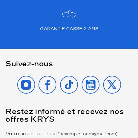
GARANTIE CASSE 2 ANS
Suivez-nous
INSTAGRAM
FACEBOOK
TIKTOK
YOUTUBE
X
Restez informé et recevez nos
(Ce
champ
offres KRYS
est
Name
obligatoire)
Votre adresse e-mail
*
(exemple : nom@mail.com)