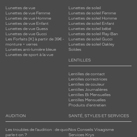
Lunettes de vue
Lunettes de soleil
Lunettes de vue Femme
Lunettes de soleil Femme
Lunettes de vue Homme
Lunettes de soleil Homme
Lunettes de vue Enfant
Lunettes de soleil Enfant
Lunettes de vue Guess
Lunettes de soleil bébé
Lunettes de vue Gucci
Lunettes de soleil Ray-Ban
Les Forfaits [K] à partir de 39€ -
Lunettes de soleil Gucci
monture + verres
Lunettes de soleil Oakley
Lunettes anti-lumière bleue
Soldes
Lunettes de sport à la vue
LENTILLES
Lentilles de contact
Lentilles correctrices
Lentilles de couleur
Lentilles Journalières
Lentilles Bi Mensuelles
Lentilles Mensuelles
Produits d'entretien
AUDITION
SANTÉ, STYLES ET SERVICES
Les troubles de l’audition : de quoi
Nos Conseils Visagisme
parle-t-on ?
Services Krys