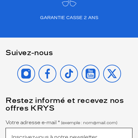
GARANTIE CASSE 2 ANS
Suivez-nous
INSTAGRAM
FACEBOOK
TIKTOK
YOUTUBE
X
Restez informé et recevez nos
(Ce
champ
offres KRYS
est
Name
obligatoire)
Votre adresse e-mail
*
(exemple : nom@mail.com)