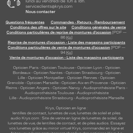
lundi au vendredi de 10h à 18h.
serviceclients@krys.com
Nous contacter
Questions fréquentes
Commandes - Retours - Remboursement
Conditions des offres sur le site
Conditions générales de vente
Conditions particulières de reprise de montures d’occasion
[PDF —
86
Ko
]
Reprise de montures d’occasion - Liste des magasins participants
Conditions particulières de vente de montures d’occasion
[PDF —
94
Ko
]
Vente de montures d’occasion - Liste des magasins participants
Opticien Paris
-
Opticien Toulouse
-
Opticien Lyon
-
Opticien
Bordeaux
-
Opticien Nantes
-
Opticien Strasbourg
-
Opticien
Lille
-
Opticien Montpellier
-
Opticien Rennes
-
Opticien
Grenoble
-
Opticien Marseille
-
Opticien Aix-en-Provence
-
Opticien
Reims
-
Opticien Angers
-
Opticien Nancy
-
Audioprothésiste Paris
-
Audioprothésiste Toulouse
-
Audioprothésiste
Lille
-
Audioprothésiste Strasbourg
-
Audioprothésiste Marseille
Krys, Opticien en ligne :
lentilles de contact
,
lunettes de vue
,
lunettes de soleil
et
piles
audio
Krys.com : Site de vente en ligne de lunettes de soleil, de
lunettes de vue, de
lentilles de contact
, et de piles audios. Essayez
vos lunettes grâce au miroir virtuel Krys, commandez en ligne et