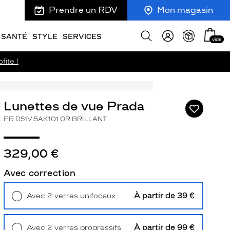
Prendre un RDV
Mon magasin
Mon
Afficher
SANTÉ
STYLE
SERVICES
vide
panie
la
recherche
fite !
Lunettes de vue Prada
Ajouter
à
PR D51V 5AK1O1 OR BRILLANT
ma
liste
d’envies
329,00 €
Avec correction
ivant
À partir de 39 €
Avec 2 verres unifocaux
Retrait en magasin
Offert
À partir de 99 €
Avec 2 verres progressifs