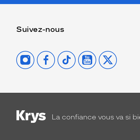
Suivez-nous
INSTAGRAM
FACEBOOK
TIKTOK
YOUTUBE
X
La confiance
vous va si b