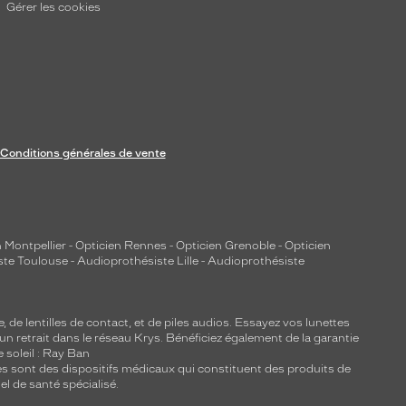
Gérer les cookies
Conditions générales de vente
 Montpellier
-
Opticien Rennes
-
Opticien Grenoble
-
Opticien
ste Toulouse
-
Audioprothésiste Lille
-
Audioprothésiste
e, de
lentilles de contact
, et de piles audios. Essayez vos lunettes
 un retrait dans le réseau Krys. Bénéficiez également de la garantie
e soleil : Ray Ban
lles sont des dispositifs médicaux qui constituent des produits de
l de santé spécialisé.