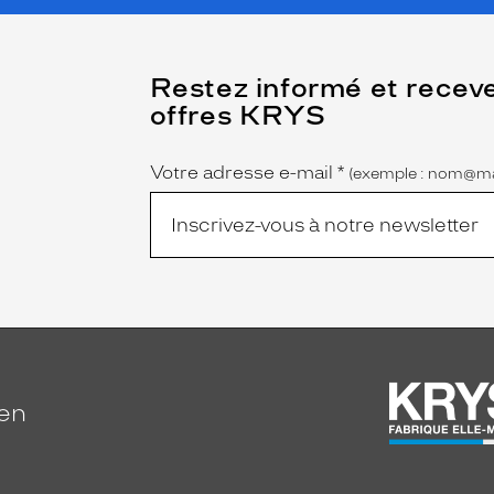
(Ce
Restez informé et recev
champ
offres KRYS
est
Name
obligatoire)
Votre adresse e-mail
*
(exemple : nom@ma
ien