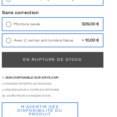
Retrait en magasin
Offert
Sans correction
329,00 €
Monture seule
Livraison à domicile
5,90 €
Retrait en magasin
Offert
+ 10,00 €
Avec 2 verres anti lumière bleue
Retrait en magasin
Offert
EN RUPTURE DE STOCK
NON DISPONIBLE SUR KRYS.COM
LIVRAISON OFFERTE EN MAGASIN
LIVRAISON SOUS 4 JOURS EN MOYENNE
30 JOURS POUR CHANGER D'AVIS
M’AVERTIR DÈS
DISPONIBILITÉ DU
PRODUIT