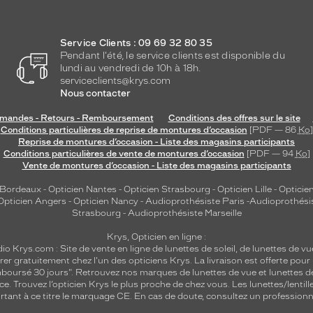
Service Clients : 09 69 32 80 35
Pendant l'été, le service clients est disponible du
lundi au vendredi de 10h à 18h.
serviceclients@krys.com
Nous contacter
andes - Retours - Remboursement
Conditions des offres sur le site
Conditions particulières de reprise de montures d’occasion
[PDF — 86
Ko
]
Reprise de montures d’occasion - Liste des magasins participants
Conditions particulières de vente de montures d’occasion
[PDF — 94
Ko
]
Vente de montures d’occasion - Liste des magasins participants
 Bordeaux
-
Opticien Nantes
-
Opticien Strasbourg
-
Opticien Lille
-
Opticien
Opticien Angers
-
Opticien Nancy
-
Audioprothésiste Paris
-
Audioprothési
Strasbourg
-
Audioprothésiste Marseille
Krys, Opticien en ligne :
dio
Krys.com : Site de vente en ligne de lunettes de soleil, de lunettes de vu
rer gratuitement chez l'un des opticiens Krys. La livraison est offerte pour
emboursé 30 jours". Retrouvez nos marques de lunettes de vue et
lunettes d
nce.
Trouvez l’opticien Krys le plus proche de chez vous
. Les lunettes/lenti
tant à ce titre le marquage CE. En cas de doute, consultez un professionne