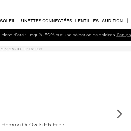
SOLEIL
LUNETTES CONNECTÉES
LENTILLES
AUDITION
plans d'été : jusqu’à -50% sur une sélection de solaires
J'en pro
51V 5Ak1O1 Or Brillant
Su