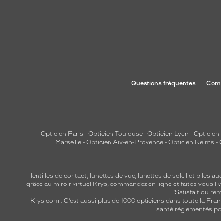
Questions fréquentes
Comm
Opticien Paris
-
Opticien Toulouse
-
Opticien Lyon
-
Opticien
Marseille
-
Opticien Aix-en-Provence
-
Opticien Reims
-
lentilles de contact
,
lunettes de vue
,
lunettes de soleil
et
piles au
grâce au miroir virtuel Krys, commandez en ligne et faites vous liv
"Satisfait ou r
Krys.com : C’est aussi plus de 1000 opticiens dans toute la Fra
santé réglementés por