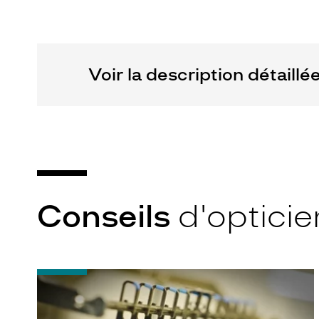
Prada
Luxottica
Voir la description détaillé
Conseils
d'opticie
-
Quel
indice
d’amincissement