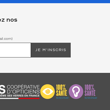
ez nos
il.com)
JE M'INSCRIS