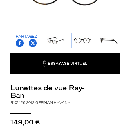
c
c
e
t
t
e
PARTAGEZ
m
T.PROJECT.KRYS.FRONT.SHARE_FACEBOO
T.PROJECT.KRYS.FRONT.SHARE_TWI
o
n
t
u
ESSAYAGE VIRTUEL
r
e
s
Lunettes de vue Ray-
i
g
Ban
n
RX5429 2012 GERMAN HAVANA
é
e
R
149,00 €
a
y