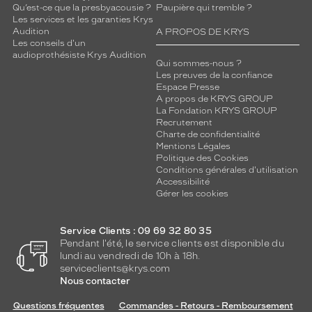
Qu’est-ce que la presbyacousie ?
Paupière qui tremble ?
compatibles
Les services et les garanties Krys
Audition
A PROPOS DE KRYS
Progressifs
Les conseils d'un
Unifocaux
audioprothésiste Krys Audition
Qui sommes-nous ?
Type
Les preuves de la confiance
de
Espace Presse
montage
A propos de KRYS GROUP
La Fondation KRYS GROUP
Cerclé
Recrutement
Charte de confidentialité
Taille
Mentions Légales
de
Politique des Cookies
monture
Conditions générales d'utilisation
Accessibilité
S
Gérer les cookies
Matière
Service Clients : 09 69 32 80 35
Plastique
Pendant l'été, le service clients est disponible du
Fournisseur
lundi au vendredi de 10h à 18h.
serviceclients@krys.com
Luxottica
Nous contacter
Marque
Ray-
Questions fréquentes
Commandes - Retours - Remboursement