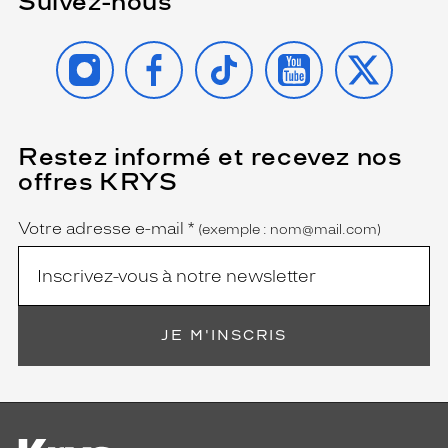
Suivez-nous
INSTAGRAM
FACEBOOK
TIKTOK
YOUTUBE
X
Restez informé et recevez nos
(Ce
champ
offres KRYS
est
Name
obligatoire)
Votre adresse e-mail
*
(exemple : nom@mail.com)
JE M'INSCRIS