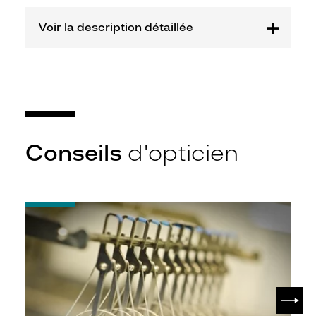
Voir la description détaillée
Conseils
d'opticien
-
Quel
indice
d’amincissement
?
SUIV