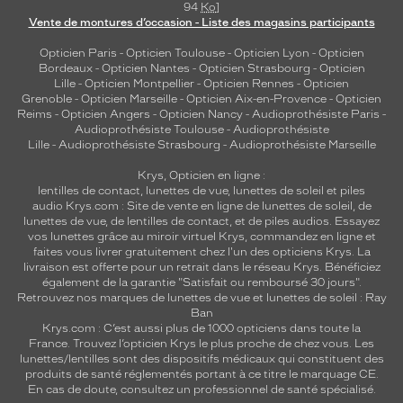
94
Ko
]
Vente de montures d’occasion - Liste des magasins participants
Opticien Paris
-
Opticien Toulouse
-
Opticien Lyon
-
Opticien
Bordeaux
-
Opticien Nantes
-
Opticien Strasbourg
-
Opticien
Lille
-
Opticien Montpellier
-
Opticien Rennes
-
Opticien
Grenoble
-
Opticien Marseille
-
Opticien Aix-en-Provence
-
Opticien
Reims
-
Opticien Angers
-
Opticien Nancy
-
Audioprothésiste Paris
-
Audioprothésiste Toulouse
-
Audioprothésiste
Lille
-
Audioprothésiste Strasbourg
-
Audioprothésiste Marseille
Krys, Opticien en ligne :
lentilles de contact
,
lunettes de vue
,
lunettes de soleil
et
piles
audio
Krys.com : Site de vente en ligne de lunettes de soleil, de
lunettes de vue, de
lentilles de contact
, et de piles audios. Essayez
vos lunettes grâce au miroir virtuel Krys, commandez en ligne et
faites vous livrer gratuitement chez l'un des opticiens Krys. La
livraison est offerte pour un retrait dans le réseau Krys. Bénéficiez
également de la garantie "Satisfait ou remboursé 30 jours".
Retrouvez nos marques de lunettes de vue et
lunettes de soleil : Ray
Ban
Krys.com : C’est aussi plus de 1000 opticiens dans toute la
France.
Trouvez l’opticien Krys le plus proche de chez vous
. Les
lunettes/lentilles sont des dispositifs médicaux qui constituent des
produits de santé réglementés portant à ce titre le marquage CE.
En cas de doute, consultez un professionnel de santé spécialisé.