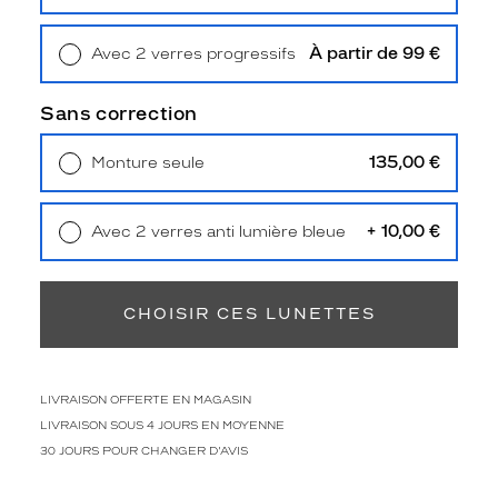
Unifocaux
Retrait en magasin
Offert
Type
de
À partir de 99 €
Avec 2 verres progressifs
montage
Retrait en magasin
Offert
Sans correction
Cerclé
Taille
de
135,00 €
Monture seule
monture
Livraison à domicile
5,90 €
Retrait en magasin
Offert
S
+ 10,00 €
Avec 2 verres anti lumière bleue
Matière
Retrait en magasin
Offert
Plastique
CHOISIR CES LUNETTES
Fournisseur
Luxottica
Marque
LIVRAISON OFFERTE EN MAGASIN
Ray-
LIVRAISON SOUS 4 JOURS EN MOYENNE
Ban
30 JOURS POUR CHANGER D'AVIS