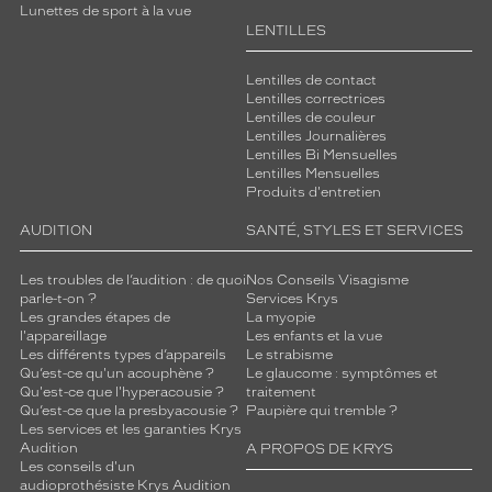
Lunettes de sport à la vue
LENTILLES
Lentilles de contact
Lentilles correctrices
Lentilles de couleur
Lentilles Journalières
Lentilles Bi Mensuelles
Lentilles Mensuelles
Produits d'entretien
AUDITION
SANTÉ, STYLES ET SERVICES
Les troubles de l’audition : de quoi
Nos Conseils Visagisme
parle-t-on ?
Services Krys
Les grandes étapes de
La myopie
l'appareillage
Les enfants et la vue
Les différents types d’appareils
Le strabisme
Qu’est-ce qu'un acouphène ?
Le glaucome : symptômes et
Qu'est-ce que l'hyperacousie ?
traitement
Qu’est-ce que la presbyacousie ?
Paupière qui tremble ?
Les services et les garanties Krys
Audition
A PROPOS DE KRYS
Les conseils d'un
audioprothésiste Krys Audition