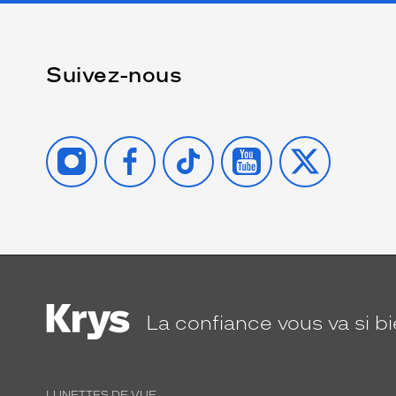
Suivez-nous
INSTAGRAM
FACEBOOK
TIKTOK
YOUTUBE
X
La confiance
vous va si b
LUNETTES DE VUE