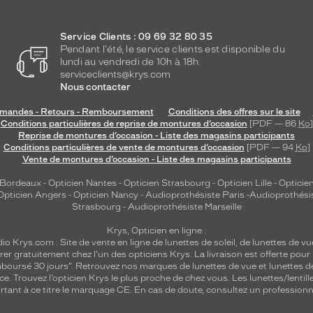
Service Clients : 09 69 32 80 35
Pendant l'été, le service clients est disponible du
lundi au vendredi de 10h à 18h.
serviceclients@krys.com
Nous contacter
andes - Retours - Remboursement
Conditions des offres sur le site
Conditions particulières de reprise de montures d’occasion
[PDF — 86
Ko
]
Reprise de montures d’occasion - Liste des magasins participants
Conditions particulières de vente de montures d’occasion
[PDF — 94
Ko
]
Vente de montures d’occasion - Liste des magasins participants
 Bordeaux
-
Opticien Nantes
-
Opticien Strasbourg
-
Opticien Lille
-
Opticien
Opticien Angers
-
Opticien Nancy
-
Audioprothésiste Paris
-
Audioprothési
Strasbourg
-
Audioprothésiste Marseille
Krys, Opticien en ligne :
dio
Krys.com : Site de vente en ligne de lunettes de soleil, de lunettes de vu
rer gratuitement chez l'un des opticiens Krys. La livraison est offerte pour
emboursé 30 jours". Retrouvez nos marques de lunettes de vue et
lunettes d
nce.
Trouvez l’opticien Krys le plus proche de chez vous
. Les lunettes/lenti
tant à ce titre le marquage CE. En cas de doute, consultez un professionne