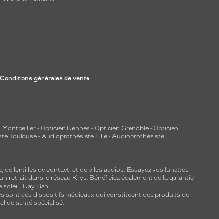
Conditions générales de vente
 Montpellier
-
Opticien Rennes
-
Opticien Grenoble
-
Opticien
ste Toulouse
-
Audioprothésiste Lille
-
Audioprothésiste
e, de
lentilles de contact
, et de piles audios. Essayez vos lunettes
 un retrait dans le réseau Krys. Bénéficiez également de la garantie
e soleil : Ray Ban
lles sont des dispositifs médicaux qui constituent des produits de
l de santé spécialisé.