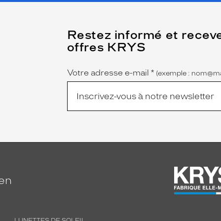
(Ce
Restez informé et recev
champ
offres KRYS
est
Name
obligatoire)
Votre adresse e-mail
*
(exemple : nom@ma
ien
LUNETTES DE SOLEIL