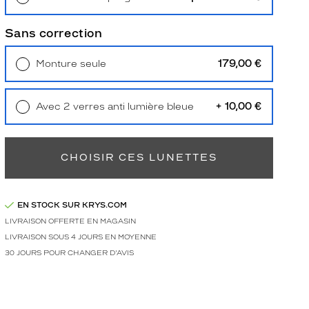
Retrait en magasin
Offert
Sans correction
179,00 €
Monture seule
Livraison à domicile
5,90 €
Retrait en magasin
Offert
+ 10,00 €
Avec 2 verres anti lumière bleue
Retrait en magasin
Offert
CHOISIR CES LUNETTES
EN STOCK SUR KRYS.COM
LIVRAISON OFFERTE EN MAGASIN
LIVRAISON SOUS 4 JOURS EN MOYENNE
30 JOURS POUR CHANGER D'AVIS