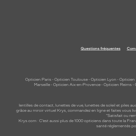
Questions fréquentes
Comm
Opticien Paris
-
Opticien Toulouse
-
Opticien Lyon
-
Opticien
Marseille
-
Opticien Aix-en-Provence
-
Opticien Reims
-
lentilles de contact
,
lunettes de vue
,
lunettes de soleil
et
piles au
grâce au miroir virtuel Krys, commandez en ligne et faites vous liv
"Satisfait ou r
Krys.com : C’est aussi plus de 1000 opticiens dans toute la Fra
santé réglementés por