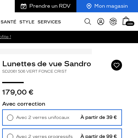
Prendre un RDV
Mon magasin
Mon
Afficher
SANTÉ
STYLE
SERVICES
vide
panie
la
recherche
fite !
Lunettes de vue Sandro
Ajouter
à
SD2061 506 VERT FONCE CRIST
ma
liste
d’envies
179,00 €
Avec correction
À partir de 39 €
Avec 2 verres unifocaux
ivant
Retrait en magasin
Offert
À partir de 99 €
Avec 2 verres progressifs