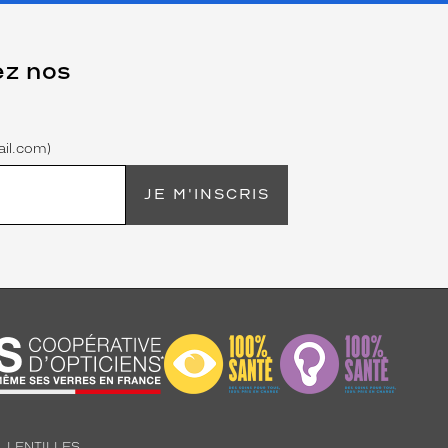
ez nos
il.com)
JE M'INSCRIS
LENTILLES