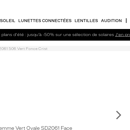
SOLEIL
LUNETTES CONNECTÉES
LENTILLES
AUDITION
plans d'été : jusqu’à -50% sur une sélection de solaires
J'en pro
061 506 Vert Fonce Crist
Su