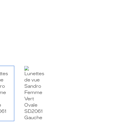
RE_FACEBOOK_TITLE
.SHARE_TWITTER_TITLE