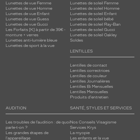
Lunettes de vue Femme
Lunettes de soleil Femme
Lunettes de vue Homme
Lunettes de soleil Homme
Lunettes de vue Enfant
Lunettes de soleil Enfant
Lunettes de vue Guess
Lunettes de soleil bébé
Lunettes de vue Gucci
Lunettes de soleil Ray-Ban
Les Forfaits [K] à partir de 39€ -
Lunettes de soleil Gucci
monture + verres
Lunettes de soleil Oakley
Lunettes anti-lumière bleue
Soldes
Lunettes de sport à la vue
LENTILLES
Lentilles de contact
Lentilles correctrices
Lentilles de couleur
Lentilles Journalières
Lentilles Bi Mensuelles
Lentilles Mensuelles
Produits d'entretien
AUDITION
SANTÉ, STYLES ET SERVICES
Les troubles de l’audition : de quoi
Nos Conseils Visagisme
parle-t-on ?
Services Krys
Les grandes étapes de
La myopie
l'appareillage
Les enfants et la vue