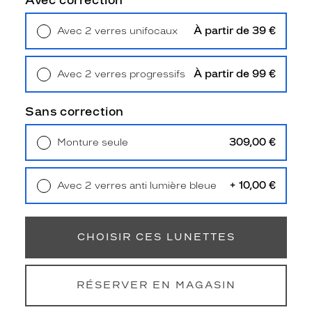
Avec correction
Type
de
À partir de 39 €
Avec 2 verres unifocaux
montage
Retrait en magasin
Offert
Cerclé
Taille
À partir de 99 €
Avec 2 verres progressifs
de
Retrait en magasin
Offert
monture
Sans correction
L
309,00 €
Monture seule
Matière
Livraison à domicile
5,90 €
Retrait en magasin
Offert
Plastique
Fournisseur
+ 10,00 €
Avec 2 verres anti lumière bleue
Retrait en magasin
Offert
Luxottica
Marque
CHOISIR CES LUNETTES
Miu
Miu
RÉSERVER EN MAGASIN