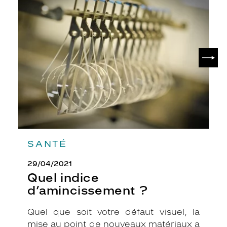
Quel
indice
d’amincissement
?
SUIV
SANTÉ
29/04/2021
Quel indice
d’amincissement ?
Quel que soit votre défaut visuel, la
mise au point de nouveaux matériaux a