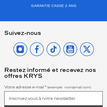
GARANTIE CASSE 2 ANS
Suivez-nous
INSTAGRAM
FACEBOOK
TIKTOK
YOUTUBE
X
Restez informé et recevez nos
(Ce
champ
offres KRYS
est
Name
obligatoire)
Votre adresse e-mail
*
(exemple : nom@mail.com)