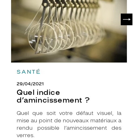
?
m
o
SUIV
d
a
b
l
e
i
r
a
a
SANTÉ
v
e
29/04/2021
c
t
Quel indice
o
d’amincissement ?
u
s
Quel que soit votre défaut visuel, la
l
mise au point de nouveaux matériaux a
e
s
rendu possible l’amincissement des
s
verres.