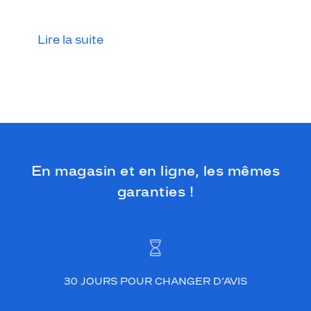
t
y
l
Lire la suite
e
s
e
t
v
i
s
a
g
En magasin et en ligne, les mêmes
e
s
garanties !
.
Dimensions
de
la
monture
30 JOURS POUR CHANGER D’AVIS