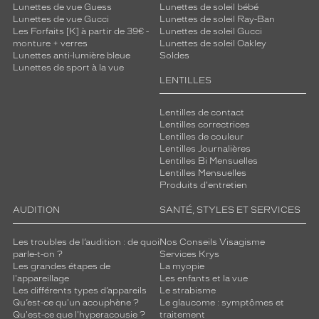
Lunettes de vue Guess
Lunettes de soleil bébé
Lunettes de vue Gucci
Lunettes de soleil Ray-Ban
Les Forfaits [K] à partir de 39€ -
Lunettes de soleil Gucci
monture + verres
Lunettes de soleil Oakley
Lunettes anti-lumière bleue
Soldes
Lunettes de sport à la vue
LENTILLES
Lentilles de contact
Lentilles correctrices
Lentilles de couleur
Lentilles Journalières
Lentilles Bi Mensuelles
Lentilles Mensuelles
Produits d'entretien
AUDITION
SANTÉ, STYLES ET SERVICES
Les troubles de l’audition : de quoi
Nos Conseils Visagisme
parle-t-on ?
Services Krys
Les grandes étapes de
La myopie
l'appareillage
Les enfants et la vue
Les différents types d’appareils
Le strabisme
Qu’est-ce qu'un acouphène ?
Le glaucome : symptômes et
Qu'est-ce que l'hyperacousie ?
traitement