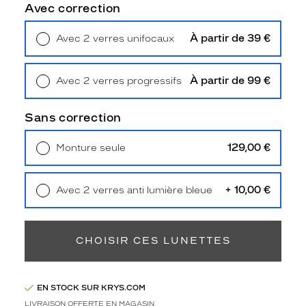
r
Avec correction
e
d
À partir de 39 €
Avec 2 verres unifocaux
e
Retrait en magasin
Offert
l
u
À partir de 99 €
Avec 2 verres progressifs
n
Retrait en magasin
Offert
e
t
Sans correction
t
e
129,00 €
Monture seule
s
Livraison à domicile
5,90 €
g
Retrait en magasin
Offert
r
+ 10,00 €
Avec 2 verres anti lumière bleue
i
Retrait en magasin
Offert
s
t
r
CHOISIR CES LUNETTES
a
n
s
EN STOCK SUR KRYS.COM
l
LIVRAISON OFFERTE EN MAGASIN