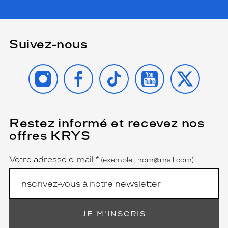
monture
114
Gris
Suivez-nous
Fonce
Polarisant
INSTAGRAM
FACEBOOK
TIKTOK
YOUTUBE
X
Non
Type
de
verres
compatibles
Restez informé et recevez nos
(Ce
champ
offres KRYS
Progressifs
est
Name
obligatoire)
Unifocaux
Type
Votre adresse e-mail
*
(exemple : nom@mail.com)
de
montage
Cerclé
Taille
JE M'INSCRIS
de
monture