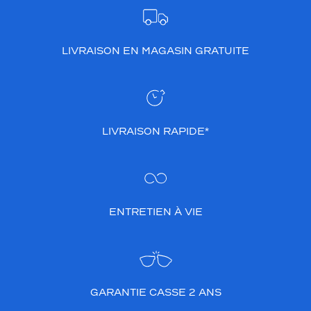
0 mm
 mm
LIVRAISON EN MAGASIN GRATUITE
 mm
 mm
Détails
techniques
LIVRAISON RAPIDE*
Genre
Homme
Forme
de
ENTRETIEN À VIE
la
monture
Pantos
Couleur
de
GARANTIE CASSE 2 ANS
la