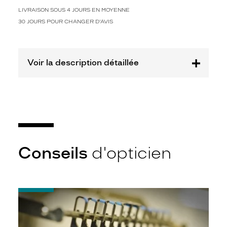
u
c
LIVRAISON SOUS 4 JOURS EN MOYENNE
i
30 JOURS POUR CHANGER D'AVIS
d
e
.
S
Voir la description détaillée
a
f
o
r
m
e
p
a
Conseils
d'opticien
n
t
o
s
-
i
Quel
n
indice
d
d’amincissement
é