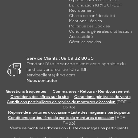
A propos de KRYS GROUP
La Fondation KRYS GROUP
Recrutement
Charte de confidentialité
Mentions Légales
Politique des Cookies
Conditions générales d'utilisation
Accessibilité
Gérer les cookies
Service Clients : 09 69 32 80 35
Pendant l'été, le service clients est disponible du
lundi au vendredi de 10h à 18h.
serviceclients@krys.com
Nous contacter
Questions fréquentes
Commandes - Retours - Remboursement
Conditions des offres sur le site
Conditions générales de vente
Conditions particulières de reprise de montures d’occasion
[PDF —
86
Ko
]
Reprise de montures d’occasion - Liste des magasins participants
Conditions particulières de vente de montures d’occasion
[PDF —
94
Ko
]
Vente de montures d’occasion - Liste des magasins participants