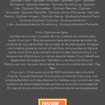
Opticien Paris
-
Opticien Toulouse
-
Opticien Lyon
-
Opticien
Bordeaux
-
Opticien Nantes
-
Opticien Strasbourg
-
Opticien
Lille
-
Opticien Montpellier
-
Opticien Rennes
-
Opticien
Grenoble
-
Opticien Marseille
-
Opticien Aix-en-Provence
-
Opticien
Reims
-
Opticien Angers
-
Opticien Nancy
-
Audioprothésiste Paris
-
Audioprothésiste Toulouse
-
Audioprothésiste
Lille
-
Audioprothésiste Strasbourg
-
Audioprothésiste Marseille
Krys, Opticien en ligne :
lentilles de contact
,
lunettes de vue
,
lunettes de soleil
et
piles
audio
Krys.com : Site de vente en ligne de lunettes de soleil, de
lunettes de vue, de
lentilles de contact
, et de piles audios. Essayez
vos lunettes grâce au miroir virtuel Krys, commandez en ligne et
faites vous livrer gratuitement chez l'un des opticiens Krys. La
livraison est offerte pour un retrait dans le réseau Krys. Bénéficiez
également de la garantie "Satisfait ou remboursé 30 jours".
Retrouvez nos marques de lunettes de vue et
lunettes de soleil : Ray
Ban
Krys.com : C’est aussi plus de 1000 opticiens dans toute la
France.
Trouvez l’opticien Krys le plus proche de chez vous
. Les
lunettes/lentilles sont des dispositifs médicaux qui constituent des
produits de santé réglementés portant à ce titre le marquage CE.
En cas de doute, consultez un professionnel de santé spécialisé.