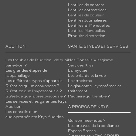
Lentilles de contact
Lentilles correctrices
Lentilles de couleur
Lentilles Journalières
Lentilles Bi Mensuelles
Lentilles Mensuelles
Produits d'entretien
AUDITION
SANTÉ, STYLES ET SERVICES
Les troubles de l’audition : de quoi
Nos Conseils Visagisme
parle-t-on ?
Services Krys
Les grandes étapes de
La myopie
l'appareillage
Les enfants et la vue
Les différents types d’appareils
Le strabisme
Qu’est-ce qu'un acouphène ?
Le glaucome : symptômes et
Qu'est-ce que l'hyperacousie ?
traitement
Qu’est-ce que la presbyacousie ?
Paupière qui tremble ?
Les services et les garanties Krys
Audition
A PROPOS DE KRYS
Les conseils d'un
audioprothésiste Krys Audition
Qui sommes-nous ?
Les preuves de la confiance
Espace Presse