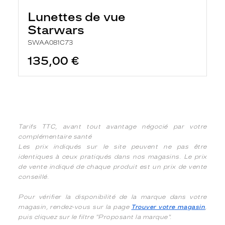
Lunettes de vue
Starwars
SWAA081C73
135,00 €
Tarifs TTC, avant tout avantage négocié par votre
complémentaire santé
Les prix indiqués sur le site peuvent ne pas être
identiques à ceux pratiqués dans nos magasins. Le prix
de vente indiqué de chaque produit est un prix de vente
conseillé.
Pour vérifier la disponibilité de la marque dans votre
magasin, rendez-vous sur la page
Trouver votre magasin
,
puis cliquez sur le filtre "Proposant la marque".