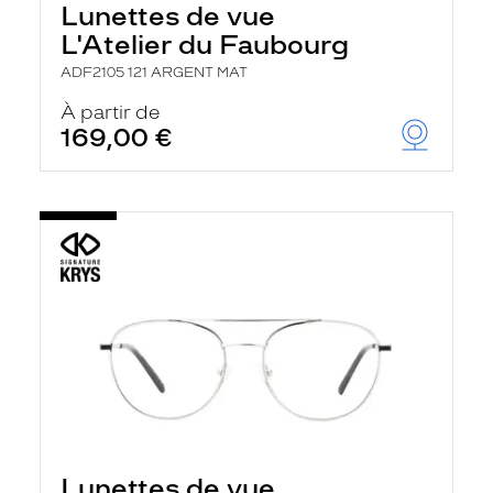
Lunettes de vue
a
n
L'Atelier du Faubourg
c
e
ADF2105 121 ARGENT MAT
a
u
À partir de
t
169,00 €
o
m
a
t
i
q
u
e
m
e
n
t
l
a
r
e
c
h
Lunettes de vue
e