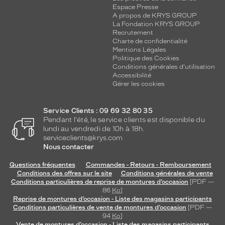
Espace Presse
A propos de KRYS GROUP
La Fondation KRYS GROUP
Recrutement
Charte de confidentialité
Mentions Légales
Politique des Cookies
Conditions générales d'utilisation
Accessibilité
Gérer les cookies
Service Clients : 09 69 32 80 35
Pendant l'été, le service clients est disponible du
lundi au vendredi de 10h à 18h.
serviceclients@krys.com
Nous contacter
Questions fréquentes
Commandes - Retours - Remboursement
Conditions des offres sur le site
Conditions générales de vente
Conditions particulières de reprise de montures d’occasion
[PDF —
86
Ko
]
Reprise de montures d’occasion - Liste des magasins participants
Conditions particulières de vente de montures d’occasion
[PDF —
94
Ko
]
Vente de montures d’occasion - Liste des magasins participants