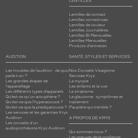
LENTILLES
Lentilles de contact
Lentilles correctrices
Lentilles de couleur
Lentilles Journalières
Lentilles Bi Mensuelles
Lentilles Mensuelles
Produits d'entretien
AUDITION
SANTÉ, STYLES ET SERVICES
Les troubles de l’audition : de quoi
Nos Conseils Visagisme
parle-t-on ?
Services Krys
Les grandes étapes de
La myopie
l'appareillage
Les enfants et la vue
Les différents types d’appareils
Le strabisme
Qu’est-ce qu'un acouphène ?
Le glaucome : symptômes et
Qu'est-ce que l'hyperacousie ?
traitement
Qu’est-ce que la presbyacousie ?
Paupière qui tremble ?
Les services et les garanties Krys
Audition
A PROPOS DE KRYS
Les conseils d'un
audioprothésiste Krys Audition
Qui sommes-nous ?
Les preuves de la confiance