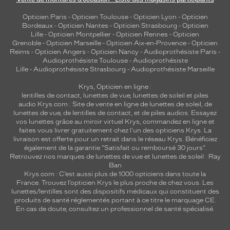
Opticien Paris
-
Opticien Toulouse
-
Opticien Lyon
-
Opticien
Bordeaux
-
Opticien Nantes
-
Opticien Strasbourg
-
Opticien
Lille
-
Opticien Montpellier
-
Opticien Rennes
-
Opticien
Grenoble
-
Opticien Marseille
-
Opticien Aix-en-Provence
-
Opticien
Reims
-
Opticien Angers
-
Opticien Nancy
-
Audioprothésiste Paris
-
Audioprothésiste Toulouse
-
Audioprothésiste
Lille
-
Audioprothésiste Strasbourg
-
Audioprothésiste Marseille
Krys, Opticien en ligne :
lentilles de contact
,
lunettes de vue
,
lunettes de soleil
et
piles
audio
Krys.com : Site de vente en ligne de lunettes de soleil, de
lunettes de vue, de
lentilles de contact
, et de piles audios. Essayez
vos lunettes grâce au miroir virtuel Krys, commandez en ligne et
faites vous livrer gratuitement chez l'un des opticiens Krys. La
livraison est offerte pour un retrait dans le réseau Krys. Bénéficiez
également de la garantie "Satisfait ou remboursé 30 jours".
Retrouvez nos marques de lunettes de vue et
lunettes de soleil : Ray
Ban
Krys.com : C’est aussi plus de 1000 opticiens dans toute la
France.
Trouvez l’opticien Krys le plus proche de chez vous
. Les
lunettes/lentilles sont des dispositifs médicaux qui constituent des
produits de santé réglementés portant à ce titre le marquage CE.
En cas de doute, consultez un professionnel de santé spécialisé.