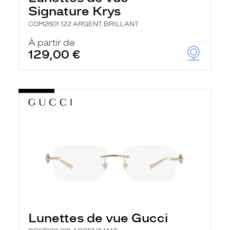
r
Signature Krys
c
h
COM2601 122 ARGENT BRILLANT
e
e
À partir de
t
129,00 €
r
e
c
h
a
r
g
e
l
a
p
a
g
e
Lunettes de vue Gucci