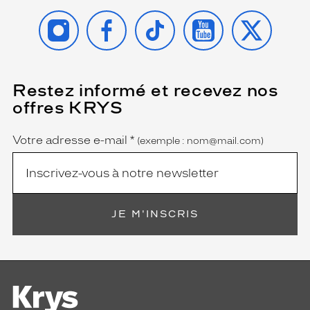
INSTAGRAM
FACEBOOK
TIKTOK
YOUTUBE
X
Restez informé et recevez nos
(Ce
champ
offres KRYS
est
Name
obligatoire)
Votre adresse e-mail
*
(exemple : nom@mail.com)
JE M'INSCRIS