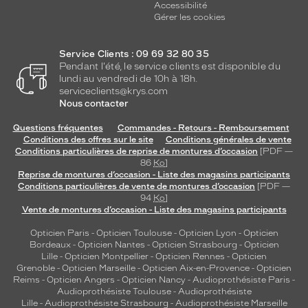
Accessibilité
Gérer les cookies
Service Clients : 09 69 32 80 35
Pendant l'été, le service clients est disponible du
lundi au vendredi de 10h à 18h.
serviceclients@krys.com
Nous contacter
Questions fréquentes
Commandes - Retours - Remboursement
Conditions des offres sur le site
Conditions générales de vente
Conditions particulières de reprise de montures d’occasion
[PDF —
86
Ko
]
Reprise de montures d’occasion - Liste des magasins participants
Conditions particulières de vente de montures d’occasion
[PDF —
94
Ko
]
Vente de montures d’occasion - Liste des magasins participants
Opticien Paris
-
Opticien Toulouse
-
Opticien Lyon
-
Opticien
Bordeaux
-
Opticien Nantes
-
Opticien Strasbourg
-
Opticien
Lille
-
Opticien Montpellier
-
Opticien Rennes
-
Opticien
Grenoble
-
Opticien Marseille
-
Opticien Aix-en-Provence
-
Opticien
Reims
-
Opticien Angers
-
Opticien Nancy
-
Audioprothésiste Paris
-
Audioprothésiste Toulouse
-
Audioprothésiste
Lille
-
Audioprothésiste Strasbourg
-
Audioprothésiste Marseille