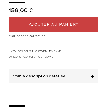
S
159,00 €
Afficher
la
mention
AJOUTER AU PANIER*
Prix
web
*Verres sans correction
Non
Matière
LIVRAISON SOUS 4 JOURS EN MOYENNE
Métal
30 JOURS POUR CHANGER D'AVIS
Fournisseur
Luxottica
Marque
Voir la description détaillée
Ray-
Ban