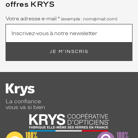
offres KRYS
est
Name
obligatoire)
Votre adresse e-mail
*
(exemple : nom@mail.com)
JE M'INSCRIS
La confiance
vous va si bien