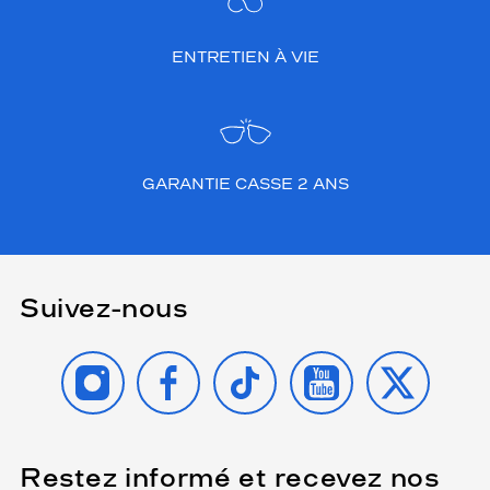
ENTRETIEN À VIE
GARANTIE CASSE 2 ANS
Suivez-nous
INSTAGRAM
FACEBOOK
TIKTOK
YOUTUBE
X
Restez informé et recevez nos
(Ce
champ