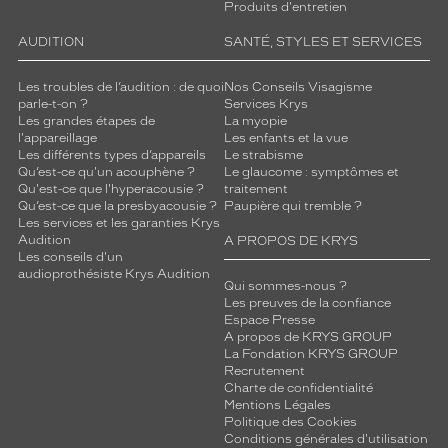
Produits d'entretien
AUDITION
SANTÉ, STYLES ET SERVICES
Les troubles de l’audition : de quoi
Nos Conseils Visagisme
parle-t-on ?
Services Krys
Les grandes étapes de
La myopie
l'appareillage
Les enfants et la vue
Les différents types d’appareils
Le strabisme
Qu’est-ce qu'un acouphène ?
Le glaucome : symptômes et
Qu'est-ce que l'hyperacousie ?
traitement
Qu’est-ce que la presbyacousie ?
Paupière qui tremble ?
Les services et les garanties Krys
Audition
A PROPOS DE KRYS
Les conseils d'un
audioprothésiste Krys Audition
Qui sommes-nous ?
Les preuves de la confiance
Espace Presse
A propos de KRYS GROUP
La Fondation KRYS GROUP
Recrutement
Charte de confidentialité
Mentions Légales
Politique des Cookies
Conditions générales d'utilisation