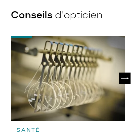
Conseils
d'opticien
-
Quel
indice
d’amincissement
?
SUIV
SANTÉ