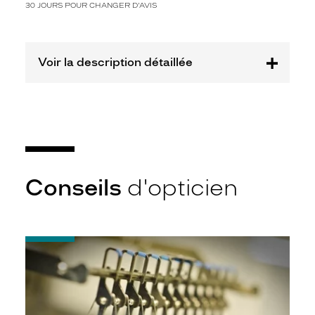
n
30 JOURS POUR CHANGER D'AVIS
e
.
E
l
Voir la description détaillée
l
e
i
r
a
a
u
x
Conseils
d'opticien
p
e
r
s
o
-
n
Quel
indice
n
d’amincissement
e
?
s
a