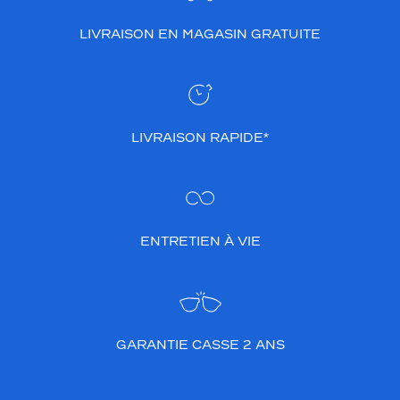
Mixte
LIVRAISON EN MAGASIN GRATUITE
Forme
de
la
monture
Ovale
LIVRAISON RAPIDE*
Couleur
de
la
monture
Kb7
ENTRETIEN À VIE
Gris/Argent
Polarisant
Non
Type
GARANTIE CASSE 2 ANS
de
verres
compatibles