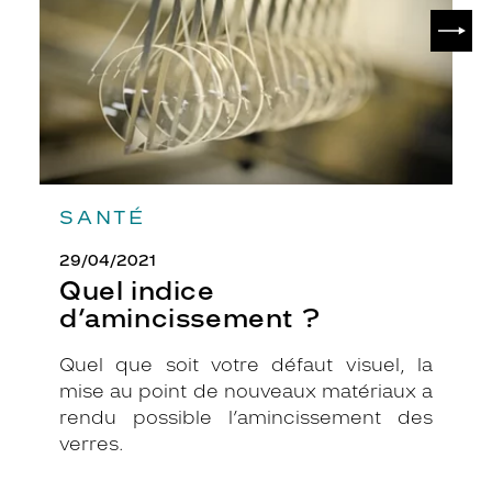
y
SUIV
a
n
t
u
n
v
i
s
a
SANTÉ
g
e
29/04/2021
r
Quel indice
e
d’amincissement ?
c
t
Quel que soit votre défaut visuel, la
a
n
mise au point de nouveaux matériaux a
g
rendu possible l’amincissement des
u
verres.
l
a