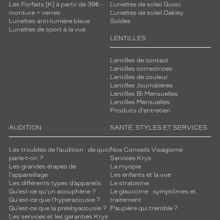
Les Forfaits [K] à partir de 39€ -
Lunettes de soleil Gucci
monture + verres
Lunettes de soleil Oakley
Lunettes anti-lumière bleue
Soldes
Lunettes de sport à la vue
LENTILLES
Lentilles de contact
Lentilles correctrices
Lentilles de couleur
Lentilles Journalières
Lentilles Bi Mensuelles
Lentilles Mensuelles
Produits d'entretien
AUDITION
SANTÉ, STYLES ET SERVICES
Les troubles de l’audition : de quoi
Nos Conseils Visagisme
parle-t-on ?
Services Krys
Les grandes étapes de
La myopie
l'appareillage
Les enfants et la vue
Les différents types d’appareils
Le strabisme
Qu’est-ce qu'un acouphène ?
Le glaucome : symptômes et
Qu'est-ce que l'hyperacousie ?
traitement
Qu’est-ce que la presbyacousie ?
Paupière qui tremble ?
Les services et les garanties Krys