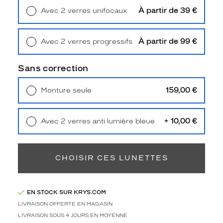
n
À partir de 39 €
Avec 2 verres unifocaux
t
Retrait en magasin
Offert
a
u
À partir de 99 €
Avec 2 verres progressifs
s
Retrait en magasin
Offert
t
y
Sans correction
l
e
159,00 €
Monture seule
c
Livraison à domicile
5,90 €
a
Retrait en magasin
Offert
s
+ 10,00 €
Avec 2 verres anti lumière bleue
u
Retrait en magasin
Offert
a
l
e
CHOISIR CES LUNETTES
t
m
o
EN STOCK SUR KRYS.COM
d
e
LIVRAISON OFFERTE EN MAGASIN
r
LIVRAISON SOUS 4 JOURS EN MOYENNE