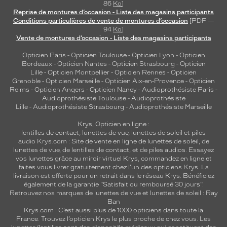
86
Ko
]
Reprise de montures d’occasion - Liste des magasins participants
Conditions particulières de vente de montures d’occasion
[PDF —
94
Ko
]
Vente de montures d’occasion - Liste des magasins participants
Opticien Paris
-
Opticien Toulouse
-
Opticien Lyon
-
Opticien
Bordeaux
-
Opticien Nantes
-
Opticien Strasbourg
-
Opticien
Lille
-
Opticien Montpellier
-
Opticien Rennes
-
Opticien
Grenoble
-
Opticien Marseille
-
Opticien Aix-en-Provence
-
Opticien
Reims
-
Opticien Angers
-
Opticien Nancy
-
Audioprothésiste Paris
-
Audioprothésiste Toulouse
-
Audioprothésiste
Lille
-
Audioprothésiste Strasbourg
-
Audioprothésiste Marseille
Krys, Opticien en ligne :
lentilles de contact
,
lunettes de vue
,
lunettes de soleil
et
piles
audio
Krys.com : Site de vente en ligne de lunettes de soleil, de
lunettes de vue, de
lentilles de contact
, et de piles audios. Essayez
vos lunettes grâce au miroir virtuel Krys, commandez en ligne et
faites vous livrer gratuitement chez l'un des opticiens Krys. La
livraison est offerte pour un retrait dans le réseau Krys. Bénéficiez
également de la garantie "Satisfait ou remboursé 30 jours".
Retrouvez nos marques de lunettes de vue et
lunettes de soleil : Ray
Ban
Krys.com : C’est aussi plus de 1000 opticiens dans toute la
France.
Trouvez l’opticien Krys le plus proche de chez vous
. Les