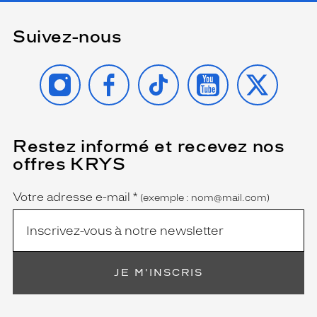
Progressifs
Unifocaux
Suivez-nous
Type
de
INSTAGRAM
FACEBOOK
TIKTOK
YOUTUBE
X
montage
Cerclé
Taille
de
Restez informé et recevez nos
(Ce
monture
champ
offres KRYS
est
Name
S
obligatoire)
Afficher
Votre adresse e-mail
*
(exemple : nom@mail.com)
la
mention
Prix
web
Non
JE M'INSCRIS
Matière
Métal