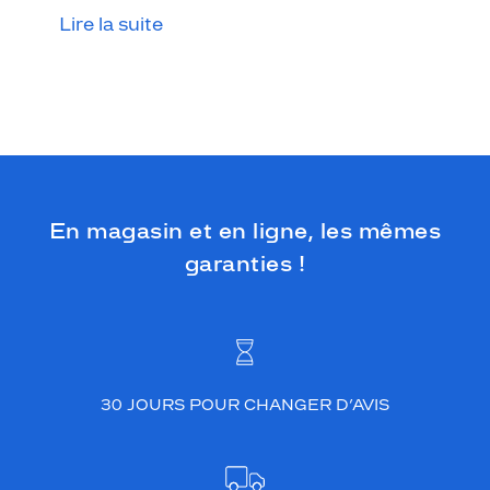
i
Lire la suite
r
e
.
Dimensions
de
la
monture
En magasin et en ligne, les mêmes
garanties !
5 mm
 mm
 mm
 mm
30 JOURS POUR CHANGER D’AVIS
Détails
techniques
Genre