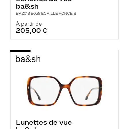
r
ba&sh
c
h
BA2013 E058 ECAILLE FONCE B
e
e
À partir de
t
205,00 €
r
e
c
h
a
r
g
e
l
a
p
a
g
e
Lunettes de vue