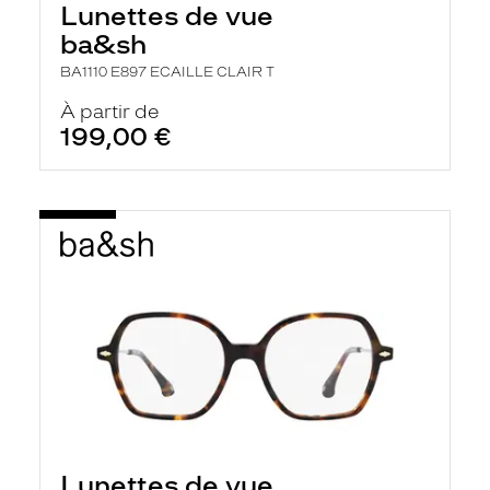
Lunettes de vue
a
n
ba&sh
c
e
BA1110 E897 ECAILLE CLAIR T
a
u
À partir de
t
199,00 €
o
m
a
t
i
q
u
e
m
e
n
t
l
a
r
e
c
h
Lunettes de vue
e