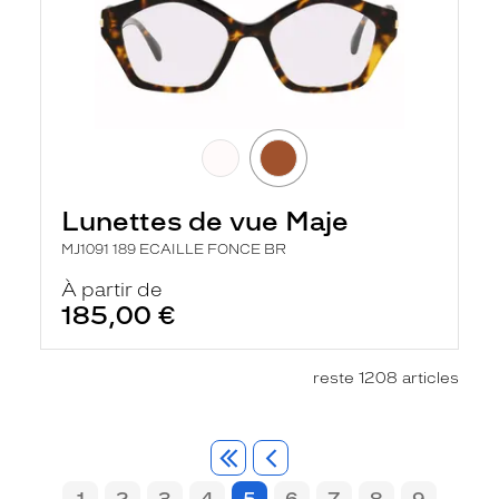
Lunettes de vue Maje
MJ1091 189 ECAILLE FONCE BR
À partir de
185,00 €
reste 1208 articles
1
2
3
4
5
6
7
8
9