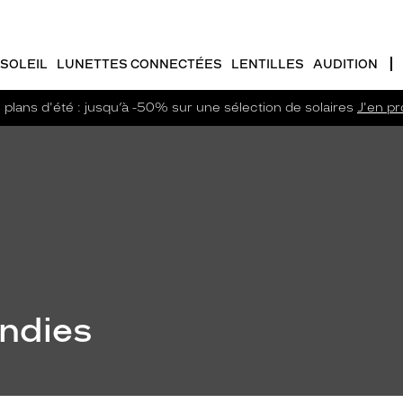
SOLEIL
LUNETTES CONNECTÉES
LENTILLES
AUDITION
plans d'été : jusqu’à -50% sur une sélection de solaires
J'en pro
ondies