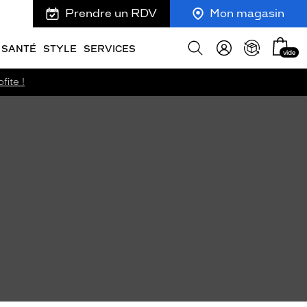
Prendre un RDV
Mon magasin
Mon
Afficher
SANTÉ
STYLE
SERVICES
vide
panie
la
recherche
fite !