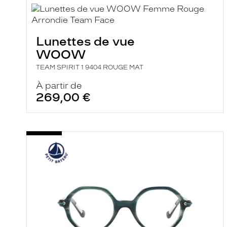
i
l
t
r
Lunettes de vue
e
l
WOOW
a
n
TEAM SPIRIT 1 9404 ROUGE MAT
c
e
À partir de
a
269,00 €
u
t
o
m
a
t
i
q
u
e
m
e
n
t
l