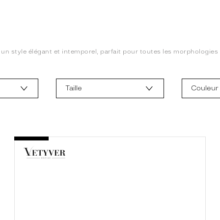
un style élégant et intemporel, parfait pour toutes les morphologies 
Taille
Couleur