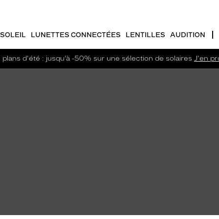
SOLEIL
LUNETTES CONNECTÉES
LENTILLES
AUDITION
plans d'été : jusqu’à -50% sur une sélection de solaires
J'en pro