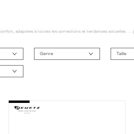
confort, adaptées à toutes les corrections et tendances actuelles. ....
Genre
Taille