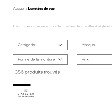
Accueil
Lunettes de vue
Découvrez notre sélection de lunettes de vue alliant style et 
L
a
m
Catégorie
Marque
o
d
i
f
Forme de la monture
Prix
i
c
a
1356
produits trouvés
t
i
o
n
d
'
u
n
f