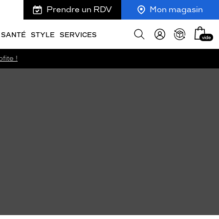
Prendre un RDV
Mon magasin
Mon
Afficher
SANTÉ
STYLE
SERVICES
vide
panie
la
recherche
fite !