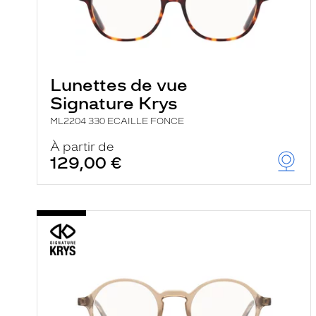
a
r
e
c
h
e
r
Lunettes de vue
c
h
Signature Krys
e
e
ML2204 330 ECAILLE FONCE
t
r
À partir de
e
129,00 €
c
h
a
r
g
e
l
a
p
a
g
e