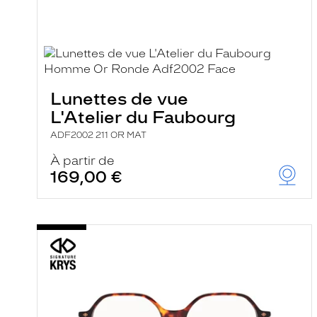
i
l
t
r
e
l
a
n
Lunettes de vue
c
L'Atelier du Faubourg
e
a
ADF2002 211 OR MAT
u
t
À partir de
o
169,00 €
m
a
t
i
q
u
e
m
e
n
t
l