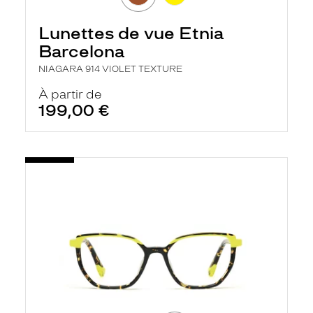
r
c
Lunettes de vue Etnia
h
e
Barcelona
e
t
NIAGARA 914 VIOLET TEXTURE
r
e
À partir de
c
199,00 €
h
a
r
g
e
l
a
p
a
g
e