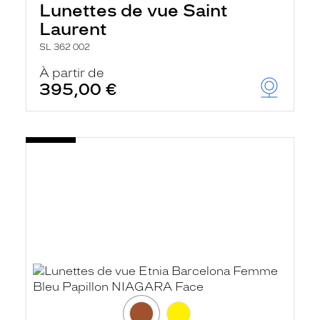
Lunettes de vue Saint
a
n
Laurent
c
e
SL 362 002
a
u
À partir de
t
395,00 €
o
m
a
t
i
q
u
e
m
e
n
t
l
a
r
e
c
h
e