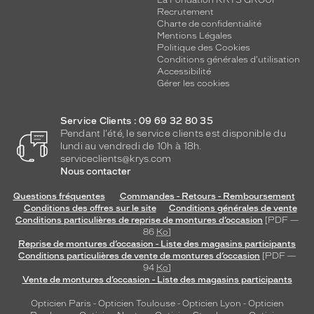
S
La Fondation KRYS GROUP
Recrutement
Matière
Charte de confidentialité
Mentions Légales
Plastique
Politique des Cookies
Fournisseur
Conditions générales d'utilisation
Accessibilité
Gérer les cookies
Codir
Marque
Signature
Service Clients : 09 69 32 80 35
Krys
Pendant l'été, le service clients est disponible du
lundi au vendredi de 10h à 18h.
serviceclients@krys.com
Nous contacter
Questions fréquentes
Commandes - Retours - Remboursement
Conditions des offres sur le site
Conditions générales de vente
Conditions particulières de reprise de montures d’occasion
[PDF —
86
Ko
]
Reprise de montures d’occasion - Liste des magasins participants
Conditions particulières de vente de montures d’occasion
[PDF —
94
Ko
]
Vente de montures d’occasion - Liste des magasins participants
Opticien Paris
-
Opticien Toulouse
-
Opticien Lyon
-
Opticien