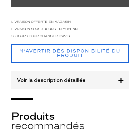
t
o
s
e
LIVRAISON OFFERTE EN MAGASIN
s
LIVRAISON SOUS 4 JOURS EN MOYENNE
t
30 JOURS POUR CHANGER D'AVIS
s
u
b
M’AVERTIR DÈS DISPONIBILITÉ DU
PRODUIT
t
i
l
e
Voir la description détaillée
m
e
n
t
r
Produits
e
m
recommandés
i
s
e