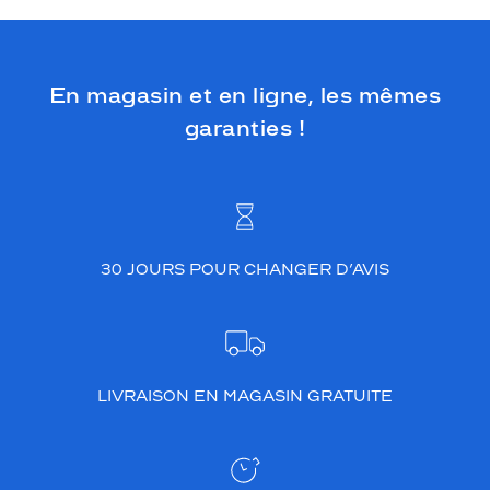
u
r
d
e
En magasin et en ligne, les mêmes
l
'
garanties !
o
r
i
g
n
a
30 JOURS POUR CHANGER D’AVIS
l
i
t
é
e
t
LIVRAISON EN MAGASIN GRATUITE
d
e
l
a