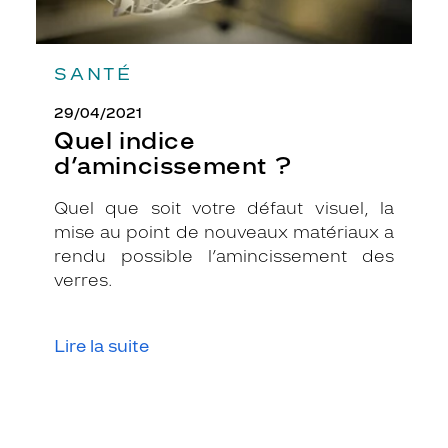
e
u
r
SANTÉ
b
r
29/04/2021
u
Quel indice
n
f
d’amincissement ?
o
n
Quel que soit votre défaut visuel, la
c
mise au point de nouveaux matériaux a
é
rendu possible l’amincissement des
t
e
verres.
x
t
u
Lire la suite
r
é
.
P
o