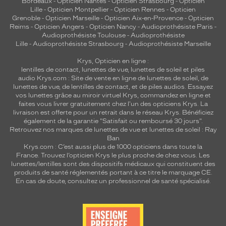
Bordeaux
-
Opticien Nantes
-
Opticien Strasbourg
-
Opticien
Lille
-
Opticien Montpellier
-
Opticien Rennes
-
Opticien
Grenoble
-
Opticien Marseille
-
Opticien Aix-en-Provence
-
Opticien
Reims
-
Opticien Angers
-
Opticien Nancy
-
Audioprothésiste Paris
-
Audioprothésiste Toulouse
-
Audioprothésiste
Lille
-
Audioprothésiste Strasbourg
-
Audioprothésiste Marseille
Krys, Opticien en ligne :
lentilles de contact
,
lunettes de vue
,
lunettes de soleil
et
piles
audio
Krys.com : Site de vente en ligne de lunettes de soleil, de
lunettes de vue, de
lentilles de contact
, et de piles audios. Essayez
vos lunettes grâce au miroir virtuel Krys, commandez en ligne et
faites vous livrer gratuitement chez l'un des opticiens Krys. La
livraison est offerte pour un retrait dans le réseau Krys. Bénéficiez
également de la garantie "Satisfait ou remboursé 30 jours".
Retrouvez nos marques de lunettes de vue et
lunettes de soleil : Ray
Ban
Krys.com : C’est aussi plus de 1000 opticiens dans toute la
France.
Trouvez l’opticien Krys le plus proche de chez vous
. Les
lunettes/lentilles sont des dispositifs médicaux qui constituent des
produits de santé réglementés portant à ce titre le marquage CE.
En cas de doute, consultez un professionnel de santé spécialisé.