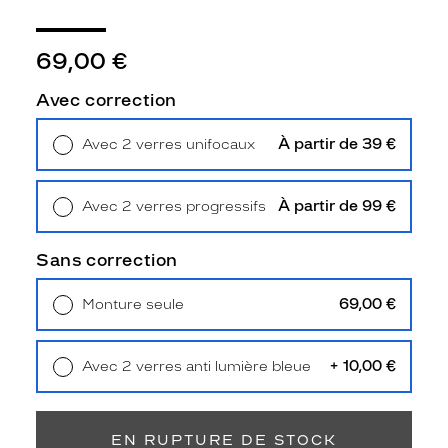
l
a
p
69,00 €
e
r
Avec correction
l
e
À partir de 39 €
Avec 2 verres unifocaux
r
Retrait en magasin
Offert
a
r
À partir de 99 €
Avec 2 verres progressifs
e
Retrait en magasin
Offert
.
L
Sans correction
a
f
69,00 €
Monture seule
o
Livraison à domicile
5,90 €
r
Retrait en magasin
Offert
m
+ 10,00 €
Avec 2 verres anti lumière bleue
e
Retrait en magasin
Offert
p
a
n
EN RUPTURE DE STOCK