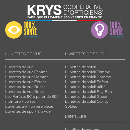
 mm
 mm
Détails
techniques
Genre
LUNETTES DE VUE
LUNETTES DE SOLEIL
Femme
Lunettes de vue
Lunettes de soleil
Forme
Lunettes de vue Femme
Lunettes de soleil Femme
de
Lunettes de vue Homme
Lunettes de soleil Homme
la
Lunettes de vue Enfant
Lunettes de soleil Enfant
monture
Lunettes de vue Guess
Lunettes de soleil bébé
Lunettes de vue Gucci
Lunettes de soleil Ray-Ban
Les Forfaits [K] à partir de 39€ -
Lunettes de soleil Gucci
Pantos
monture + verres
Lunettes de soleil Oakley
Couleur
Lunettes anti-lumière bleue
Soldes
de
Lunettes de sport à la vue
la
LENTILLES
monture
Lentilles de contact