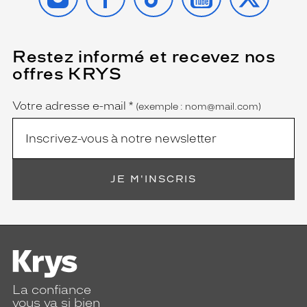
u
'
i
l
Restez informé et recevez nos
(Ce
champ
v
offres KRYS
est
Name
o
obligatoire)
u
s
Votre adresse e-mail
*
(exemple : nom@mail.com)
f
a
u
t
.
JE M'INSCRIS
Dimensions
de
la
monture
La confiance
5 mm
0 mm
vous va si bien