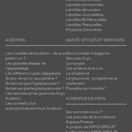
314
Lentilles correctrices
Brun
Lentilles de couleur
Fonce
Lentilles Journalières
Lentilles Bi Mensuelles
Polarisant
Lentilles Mensuelles
Produits d'entretien
Non
Type
AUDITION
SANTÉ, STYLES ET SERVICES
de
verres
Les troubles de l’audition : de quoi
Nos Conseils Visagisme
compatibles
parle-t-on ?
Services Krys
Les grandes étapes de
La myopie
Progressifs
l'appareillage
Les enfants et la vue
Unifocaux
Les différents types d’appareils
Le strabisme
Qu’est-ce qu'un acouphène ?
Le glaucome : symptômes et
Type
Qu'est-ce que l'hyperacousie ?
traitement
de
Qu’est-ce que la presbyacousie ?
Paupière qui tremble ?
montage
Les services et les garanties Krys
Audition
A PROPOS DE KRYS
Cerclé
Les conseils d'un
Taille
audioprothésiste Krys Audition
Qui sommes-nous ?
de
Les preuves de la confiance
monture
Espace Presse
A propos de KRYS GROUP