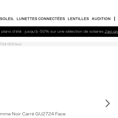
SOLEIL
LUNETTES CONNECTÉES
LENTILLES
AUDITION
plans d'été : jusqu’à -50% sur une sélection de solaires
J'en pro
724 005 Noir
Su