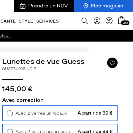
Prendre un RDV
Mon magasin
Mon
Afficher
SANTÉ
STYLE
SERVICES
vide
panie
la
recherche
fite !
Lunettes de vue Guess
Ajouter
à
GU2724 005 NOIR
ma
liste
d’envies
145,00 €
Avec correction
À partir de 39 €
ivant
Avec 2 verres unifocaux
Retrait en magasin
Offert
À partir de 99 €
Avec 2 verres progressifs