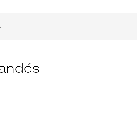
e
andés