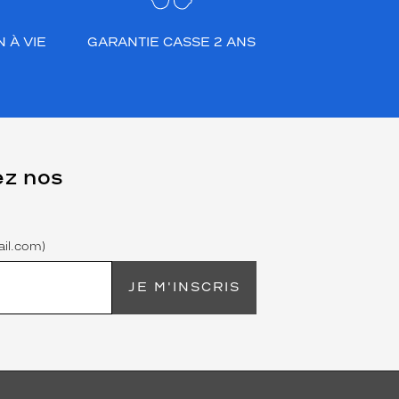
 À VIE
GARANTIE CASSE 2 ANS
ez nos
il.com)
JE M'INSCRIS