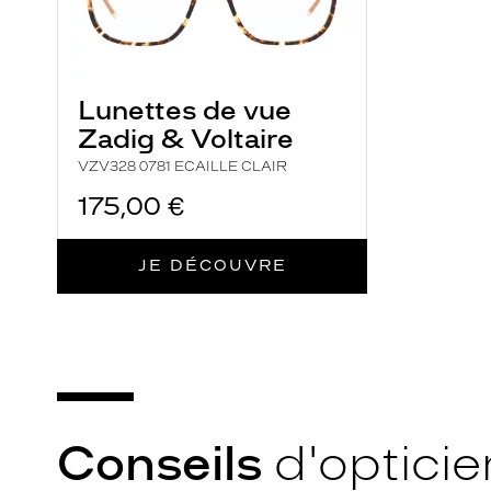
Cerclé
Progressifs
Unifocaux
Taille
Matière
Lunettes de vue
de
Zadig & Voltaire
monture
Métal
VZV328 0781 ECAILLE CLAIR
XS
175,00 €
Fournisseur
Marque
Guess
JE DÉCOUVRE
Marcolin
France
Sas
Conseils
d'opticie