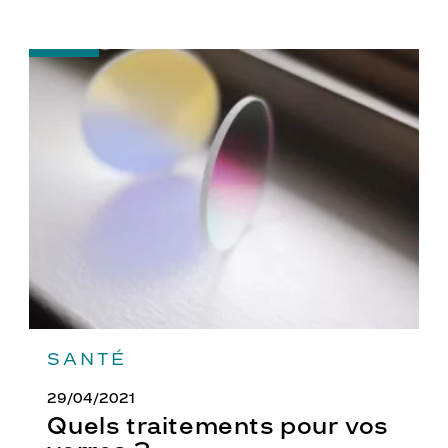
-
Quels
traitements
pour
vos
verres
?
SANTÉ
29/04/2021
Quels traitements pour vos