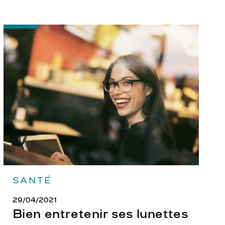
-
Bien
entretenir
ses
lunettes
SANTÉ
29/04/2021
Bien entretenir ses lunettes