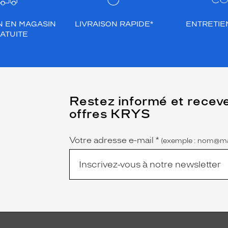
N EN MAGASIN
LIVRAISON RAPIDE*
ENTRETIEN
ATUITE
(Ce
Restez informé et recev
champ
offres KRYS
est
Name
obligatoire)
Votre adresse e-mail
*
(exemple : nom@ma