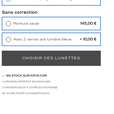
Retrait en magasin
Offert
Sans correction
145,00 €
Monture seule
Livraison à domicile
5,90 €
Retrait en magasin
Offert
+ 10,00 €
Avec 2 verres anti lumière bleue
Retrait en magasin
Offert
CHOISIR CES LUNETTES
EN STOCK SUR KRYS.COM
LIVRAISON OFFERTE EN MAGASIN
LIVRAISON SOUS 4 JOURS EN MOYENNE
30 JOURS POUR CHANGER D'AVIS