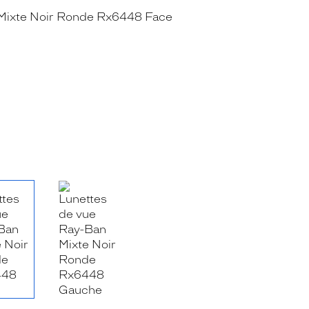
RE_FACEBOOK_TITLE
.SHARE_TWITTER_TITLE