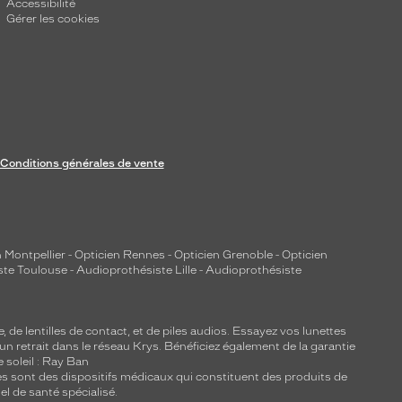
Accessibilité
Gérer les cookies
Conditions générales de vente
 Montpellier
-
Opticien Rennes
-
Opticien Grenoble
-
Opticien
ste Toulouse
-
Audioprothésiste Lille
-
Audioprothésiste
e, de
lentilles de contact
, et de piles audios. Essayez vos lunettes
 un retrait dans le réseau Krys. Bénéficiez également de la garantie
e soleil : Ray Ban
lles sont des dispositifs médicaux qui constituent des produits de
l de santé spécialisé.