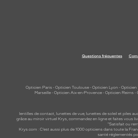
a
d
r
o
i
t
e
m
Questions fréquentes
Comm
e
n
t
v
Opticien Paris
-
Opticien Toulouse
-
Opticien Lyon
-
Opticien
o
Marseille
-
Opticien Aix-en-Provence
-
Opticien Reims
-
s
t
r
lentilles de contact
,
lunettes de vue
,
lunettes de soleil
et
piles au
grâce au miroir virtuel Krys, commandez en ligne et faites vous liv
a
"Satisfait ou r
i
Krys.com : C’est aussi plus de 1000 opticiens dans toute la Fra
t
santé réglementés por