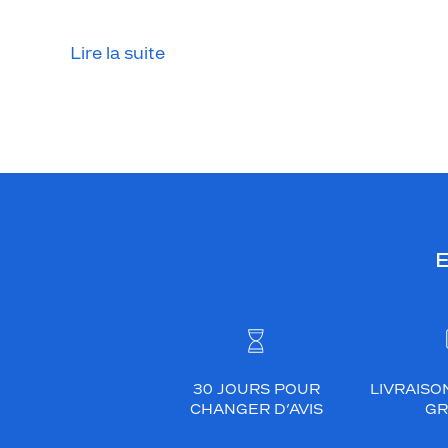
e
a
Lire la suite
r
r
o
n
d
i
e
a
i
E
n
s
i
q
u
e
30 JOURS POUR
LIVRAISO
CHANGER D’AVIS
GR
s
a