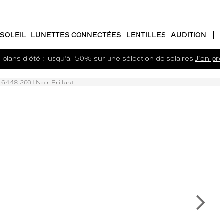
SOLEIL
LUNETTES CONNECTÉES
LENTILLES
AUDITION
plans d'été : jusqu’à -50% sur une sélection de solaires
J'en pro
6448 2991 Noir Brillant
Su