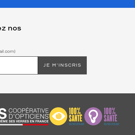
ez nos
il.com)
JE M'INSCRIS