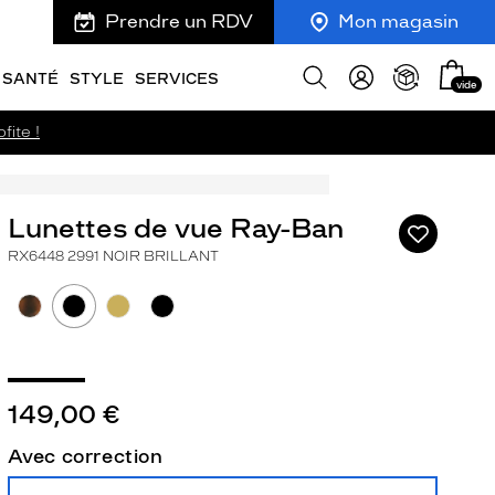
Prendre un RDV
Mon magasin
Mon
Afficher
SANTÉ
STYLE
SERVICES
vide
panie
la
recherche
fite !
Lunettes de vue Ray-Ban
Ajouter
à
RX6448 2991 NOIR BRILLANT
ma
liste
d’envies
149,00 €
ivant
Avec correction