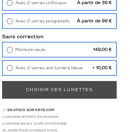
À partir de 39 €
Avec 2 verres unifocaux
Retrait en magasin
Offert
À partir de 99 €
Avec 2 verres progressifs
Retrait en magasin
Offert
Sans correction
149,00 €
Monture seule
Livraison à domicile
5,90 €
Retrait en magasin
Offert
+ 10,00 €
Avec 2 verres anti lumière bleue
Retrait en magasin
Offert
CHOISIR CES LUNETTES
EN STOCK SUR KRYS.COM
LIVRAISON OFFERTE EN MAGASIN
LIVRAISON SOUS 4 JOURS EN MOYENNE
30 JOURS POUR CHANGER D'AVIS