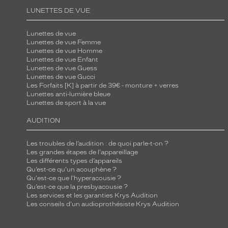
i
LUNETTES DE VUE
r
Lunettes de vue
e
Lunettes de vue Femme
e
Lunettes de vue Homme
t
Lunettes de vue Enfant
Lunettes de vue Guess
d
Lunettes de vue Gucci
o
Les Forfaits [K] à partir de 39€ - monture + verres
Lunettes anti-lumière bleue
r
Lunettes de sport à la vue
é
e
AUDITION
m
Les troubles de l’audition : de quoi parle-t-on ?
e
Les grandes étapes de l'appareillage
t
Les différents types d’appareils
t
Qu’est-ce qu'un acouphène ?
Qu'est-ce que l'hyperacousie ?
r
Qu’est-ce que la presbyacousie ?
o
Les services et les garanties Krys Audition
Les conseils d'un audioprothésiste Krys Audition
n
t