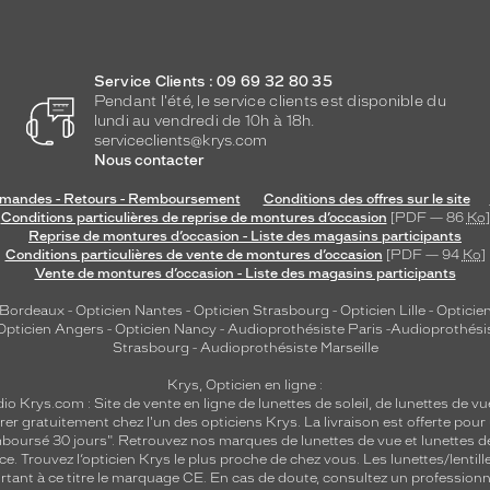
Service Clients : 09 69 32 80 35
Pendant l'été, le service clients est disponible du
lundi au vendredi de 10h à 18h.
serviceclients@krys.com
Nous contacter
andes - Retours - Remboursement
Conditions des offres sur le site
Conditions particulières de reprise de montures d’occasion
[PDF — 86
Ko
]
Reprise de montures d’occasion - Liste des magasins participants
Conditions particulières de vente de montures d’occasion
[PDF — 94
Ko
]
Vente de montures d’occasion - Liste des magasins participants
 Bordeaux
-
Opticien Nantes
-
Opticien Strasbourg
-
Opticien Lille
-
Opticien
Opticien Angers
-
Opticien Nancy
-
Audioprothésiste Paris
-
Audioprothési
Strasbourg
-
Audioprothésiste Marseille
Krys, Opticien en ligne :
dio
Krys.com : Site de vente en ligne de lunettes de soleil, de lunettes de vu
rer gratuitement chez l'un des opticiens Krys. La livraison est offerte pour
emboursé 30 jours". Retrouvez nos marques de lunettes de vue et
lunettes d
nce.
Trouvez l’opticien Krys le plus proche de chez vous
. Les lunettes/lenti
tant à ce titre le marquage CE. En cas de doute, consultez un professionne