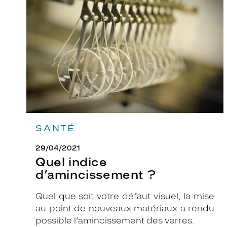
d’amincissement
u
?
s
i
r
a
à
r
a
v
i
SANTÉ
r
.
29/04/2021
S
Quel indice
a
d’amincissement ?
f
o
Quel que soit votre défaut visuel, la mise
r
au point de nouveaux matériaux a rendu
m
possible l’amincissement des verres.