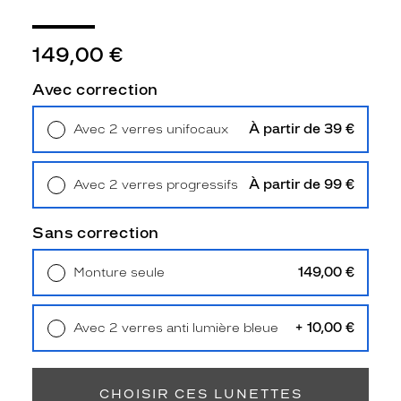
ô
t
é
149,00 €
c
h
Avec correction
i
c
À partir de 39 €
Avec 2 verres unifocaux
e
Retrait en magasin
Offert
t
m
À partir de 99 €
Avec 2 verres progressifs
o
Retrait en magasin
Offert
d
e
Sans correction
r
n
149,00 €
Monture seule
e
Livraison à domicile
5,90 €
.
Retrait en magasin
Offert
E
+ 10,00 €
Avec 2 verres anti lumière bleue
l
Retrait en magasin
Offert
l
e
s
CHOISIR CES LUNETTES