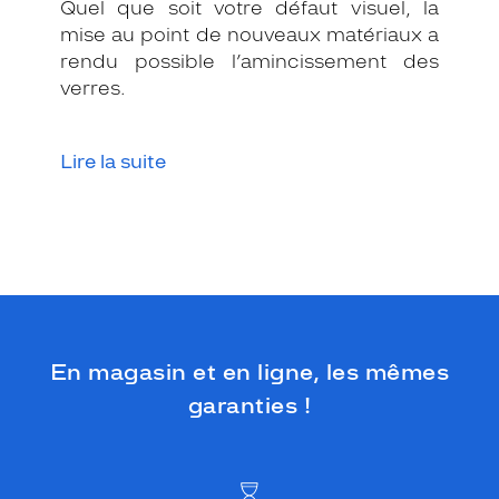
s
Quel que soit votre défaut visuel, la
o
mise au point de nouveaux matériaux a
n
rendu possible l’amincissement des
c
verres.
e
r
c
Lire la suite
l
a
g
e
m
é
t
a
l
l
En magasin et en ligne, les mêmes
i
garanties !
q
u
e
.
A