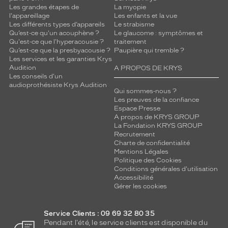
Les grandes étapes de
La myopie
Black/Arista
l'appareillage
Les enfants et la vue
Polarisant
Les différents types d’appareils
Le strabisme
Qu’est-ce qu'un acouphène ?
Le glaucome : symptômes et
Non
Qu'est-ce que l'hyperacousie ?
traitement
Type
Qu’est-ce que la presbyacousie ?
Paupière qui tremble ?
de
Les services et les garanties Krys
Audition
A PROPOS DE KRYS
verres
Les conseils d'un
compatibles
audioprothésiste Krys Audition
Qui sommes-nous ?
Progressifs
Les preuves de la confiance
Espace Presse
Unifocaux
A propos de KRYS GROUP
Type
La Fondation KRYS GROUP
de
Recrutement
montage
Charte de confidentialité
Mentions Légales
Politique des Cookies
Cerclé
Conditions générales d'utilisation
Taille
Accessibilité
de
Gérer les cookies
monture
M
Service Clients : 09 69 32 80 35
Matière
Pendant l'été, le service clients est disponible du