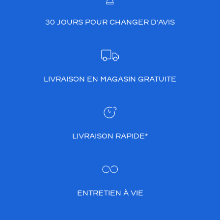
d
o
30 JOURS POUR CHANGER D’AVIS
p
t
e
r
c
e
LIVRAISON EN MAGASIN GRATUITE
t
t
e
m
o
n
LIVRAISON RAPIDE*
t
u
r
e
p
ENTRETIEN À VIE
o
u
r