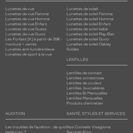
Lunettes de vue
Lunettes de soleil
Lunettes de vue Femme
Lunettes de soleil Femme
 mm
 mm
Lunettes de vue Homme
Lunettes de soleil Homme
Lunettes de vue Enfant
Lunettes de soleil Enfant
Lunettes de vue Guess
Lunettes de soleil bébé
Détails
Lunettes de vue Gucci
Lunettes de soleil Ray-Ban
techniques
Les Forfaits [K] à partir de 39€ -
Lunettes de soleil Gucci
monture + verres
Lunettes de soleil Oakley
Genre
Lunettes anti-lumière bleue
Soldes
Lunettes de sport à la vue
LENTILLES
Mixte
Forme
de
Lentilles de contact
Lentilles correctrices
la
Lentilles de couleur
monture
Lentilles Journalières
Lentilles Bi Mensuelles
Carré
Lentilles Mensuelles
Couleur
Produits d'entretien
de
AUDITION
SANTÉ, STYLES ET SERVICES
la
monture
Les troubles de l’audition : de quoi
Nos Conseils Visagisme
3175
parle-t-on ?
Services Krys