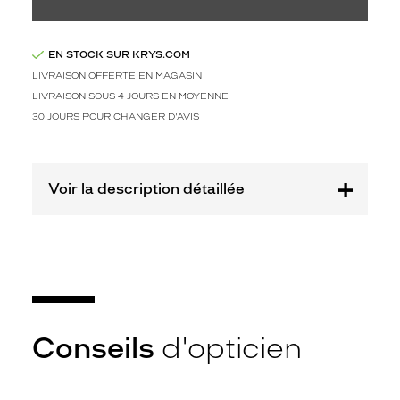
e
d
i
s
EN STOCK SUR KRYS.COM
t
LIVRAISON OFFERTE EN MAGASIN
i
LIVRAISON SOUS 4 JOURS EN MOYENNE
n
30 JOURS POUR CHANGER D'AVIS
g
u
e
n
Voir la description détaillée
o
t
a
m
m
e
n
t
Conseils
d'opticien
p
a
r
s