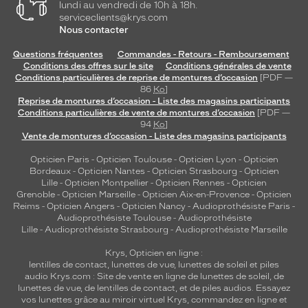
lundi au vendredi de 10h à 18h.
serviceclients@krys.com
Métal
Nous contacter
Fournisseur
Questions fréquentes
Commandes - Retours - Remboursement
Luxottica
Conditions des offres sur le site
Conditions générales de vente
Marque
Conditions particulières de reprise de montures d’occasion
[PDF —
Ray-
86
Ko
]
Reprise de montures d’occasion - Liste des magasins participants
Ban
Conditions particulières de vente de montures d’occasion
[PDF —
94
Ko
]
Vente de montures d’occasion - Liste des magasins participants
Opticien Paris
-
Opticien Toulouse
-
Opticien Lyon
-
Opticien
Bordeaux
-
Opticien Nantes
-
Opticien Strasbourg
-
Opticien
Lille
-
Opticien Montpellier
-
Opticien Rennes
-
Opticien
Grenoble
-
Opticien Marseille
-
Opticien Aix-en-Provence
-
Opticien
Reims
-
Opticien Angers
-
Opticien Nancy
-
Audioprothésiste Paris
-
Audioprothésiste Toulouse
-
Audioprothésiste
Lille
-
Audioprothésiste Strasbourg
-
Audioprothésiste Marseille
Krys, Opticien en ligne :
lentilles de contact
,
lunettes de vue
,
lunettes de soleil
et
piles
audio
Krys.com : Site de vente en ligne de lunettes de soleil, de
lunettes de vue, de
lentilles de contact
, et de piles audios. Essayez
vos lunettes grâce au miroir virtuel Krys, commandez en ligne et