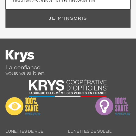
e
a
u
JE M'INSCRIS
q
u
o
t
i
d
i
e
La confiance
n
vous va si bien
.
Dimensions
de
la
monture
8 mm
5 mm
LUNETTES DE VUE
LUNETTES DE SOLEIL