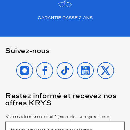
a
j
o
GARANTIE CASSE 2 ANS
u
t
e
r
u
Suivez-nous
n
e
t
INSTAGRAM
FACEBOOK
TIKTOK
YOUTUBE
X
o
u
c
h
e
Restez informé et recevez nos
(Ce
d
champ
offres KRYS
e
est
Name
obligatoire)
s
t
Votre adresse e-mail
*
(exemple : nom@mail.com)
y
l