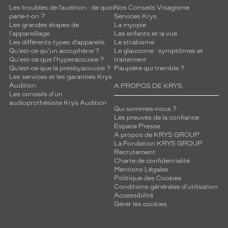
Les troubles de l’audition : de quoi
Nos Conseils Visagisme
parle-t-on ?
Services Krys
Les grandes étapes de
La myopie
l'appareillage
Les enfants et la vue
Les différents types d’appareils
Le strabisme
Qu’est-ce qu'un acouphène ?
Le glaucome : symptômes et
Qu'est-ce que l'hyperacousie ?
traitement
Qu’est-ce que la presbyacousie ?
Paupière qui tremble ?
Les services et les garanties Krys
Audition
A PROPOS DE KRYS
Les conseils d'un
audioprothésiste Krys Audition
Qui sommes-nous ?
Les preuves de la confiance
Espace Presse
A propos de KRYS GROUP
La Fondation KRYS GROUP
Recrutement
Charte de confidentialité
Mentions Légales
Politique des Cookies
Conditions générales d'utilisation
Accessibilité
Gérer les cookies