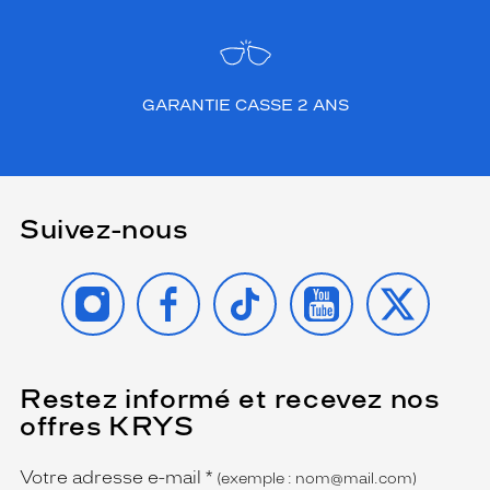
GARANTIE CASSE 2 ANS
Suivez-nous
INSTAGRAM
FACEBOOK
TIKTOK
YOUTUBE
X
Restez informé et recevez nos
(Ce
champ
offres KRYS
est
Name
obligatoire)
Votre adresse e-mail
*
(exemple : nom@mail.com)