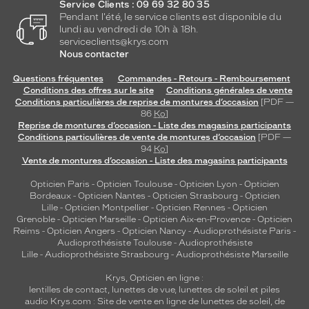
Service Clients : 09 69 32 80 35
Pendant l'été, le service clients est disponible du
lundi au vendredi de 10h à 18h.
serviceclients@krys.com
Nous contacter
Questions fréquentes
Commandes - Retours - Remboursement
Conditions des offres sur le site
Conditions générales de vente
Conditions particulières de reprise de montures d’occasion
[PDF —
86
Ko
]
Reprise de montures d’occasion - Liste des magasins participants
Conditions particulières de vente de montures d’occasion
[PDF —
94
Ko
]
Vente de montures d’occasion - Liste des magasins participants
Opticien Paris
-
Opticien Toulouse
-
Opticien Lyon
-
Opticien
Bordeaux
-
Opticien Nantes
-
Opticien Strasbourg
-
Opticien
Lille
-
Opticien Montpellier
-
Opticien Rennes
-
Opticien
Grenoble
-
Opticien Marseille
-
Opticien Aix-en-Provence
-
Opticien
Reims
-
Opticien Angers
-
Opticien Nancy
-
Audioprothésiste Paris
-
Audioprothésiste Toulouse
-
Audioprothésiste
Lille
-
Audioprothésiste Strasbourg
-
Audioprothésiste Marseille
Krys, Opticien en ligne :
lentilles de contact
,
lunettes de vue
,
lunettes de soleil
et
piles
audio
Krys.com : Site de vente en ligne de lunettes de soleil, de