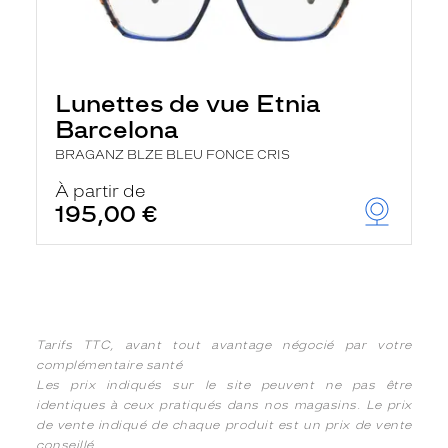
Lunettes de vue Etnia
Barcelona
BRAGANZ BLZE BLEU FONCE CRIS
À partir de
195,00 €
Tarifs TTC, avant tout avantage négocié par votre
complémentaire santé
Les prix indiqués sur le site peuvent ne pas être
identiques à ceux pratiqués dans nos magasins. Le prix
de vente indiqué de chaque produit est un prix de vente
conseillé.