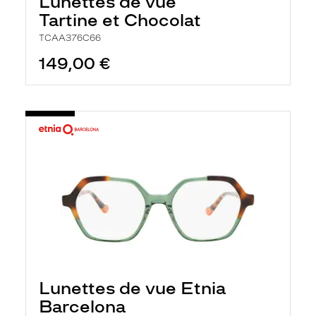
Lunettes de vue
h
e
Tartine et Chocolat
r
c
TCAA376C66
h
149,00 €
e
e
t
r
e
c
h
a
r
g
e
l
a
p
a
g
e
Lunettes de vue Etnia
Barcelona